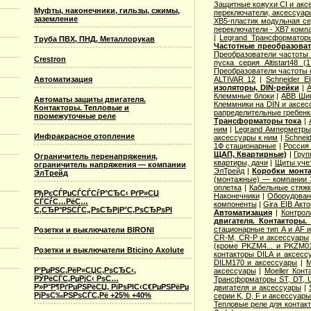
Защитные кожухи CI и акс
Муфты, наконечники, гильзы, сжимы,
переключатели, аксессуар
заземление
XB5-пластик модульная се
переключатели - XB7 комп
|
Legrand Трансформатор
Труба ПВХ, ПНД, Металлорукав
Частотные преобразоват
Преобразователи частоты
Crestron
пуска серия Altistart48 (
Преобразователи частоты 
ALTIVAR 12
|
Schneider E
Автоматизация
изоляторы, DIN-рейки
|
A
Клеммные блоки
|
ABB Шин
Автоматы защиты двигателя.
Клеммники на DIN и аксес
Контакторы. Тепловые и
рапределительные гребенк
промежуточные реле
Трансформаторы тока
|
ним
|
Legrand Амперметры
Инфракрасное отопление
аксессуары к ним
|
Schnei
1Ф стационарные
|
Россия
ЩАП, Квартирные)
|
Груп
Ограничитель перенапряжения,
квартиры, дачи
|
Щиты уче
ограничитель напряжения — компании
ЭлТрейд
|
Коробки монт
ЭлТрейд
(монтажные) — компании 
оплетка
|
Кабельные стяжк
РђРєСЃРµСЃСЃСѓР°СЂС‹ РґР»СЏ
Наконечники
|
Оборудован
СЃСѓС…РёС…
компоненты
|
Gira EIB Акт
С‚СЂР°РЅСЃС„РѕСЂРјР°С‚РѕСЂРѕРІ
Автоматизация
|
Контрол
двигателя. Контакторы
стационарные тип A и AF 
Розетки и выключатели BIRONI
CR-M, CR-P и аксессуары
(кроме PKZM4... и PKZM01
Розетки и выключатели Bticino Axolute
контакторы DILA и аксесс
DILM170 и аксессуары
|
M
Р’РµРЅС‚РёР»СЏС‚РѕСЂС‹,
аксессуары
|
Moeller Кон
РЎРёСЃС‚РµРјС‹ РѕС…
Трансформаторы ST, DT, 
Р»Р°Р¶РґРµРЅРёСЏ, РїРѕРІС‹С€РµРЅРёРµ
двигателя и аксессуары
|
РјРѕС‰РЅРѕСЃС‚Рё +25% +40%
серии K, D, F и аксессуары
Тепловые реле для контакт