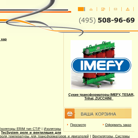
 хар
Сухие трансформаторы IMEFY, TESAR,
Trihal, ZUCCHINI
Просмотр
Оформить заказ
Изоляторы ERIM тип CT/P
|
Изоляторы
|
TecSystem реле и вентиляция для
троля температуры для трансформаторов и двигателей
|
Вентиляторы, Системы