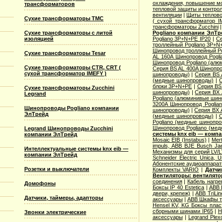
охлаждения, повышение м
трансформаторов
тепловой защиты и контро
вентиляции
|
Щиты теплов
Сухие трансформаторы TMC
( сухой трансформатор I
трансформаторы Zucchini
Pogliano компании ЭлТр
Сухие трансформаторы с литой
Pogliano 3P+N+PE IP20
|
Се
изоляцией
троллейный Pogliano 3P+N
Шинопровод троллейный Po
Сухие трансформаторы Tesar
AL 160A Шинопровод Pogl
Шинопровод Pogliano (ал
Сухие трансформаторы CTR, CRT (
Серия ВS AL 400A Шинопро
сухой трансформатор IMEFY )
шинопроводы)
|
Серия ВS 
(медные шинопроводы)
|
блоки 3P+N+PE
|
Серия ВS
Сухие трансформаторы Zucchini
шинопроводы)
|
Серия ВХ 
Legrand
Pogliano (алюминивые шин
3200A Шинопровод Poglia
Шинопроводы Pogliano компании
шинопроводы)
|
Серия ВХ 
ЭлТрейд
(медные шинопроводы)
|
С
Pogliano (медные шинопр
Шинопровод Pogliano (ме
Legrand Шинопроводы Zucchini
системы knx eib — комп
компании ЭлТрейд
Mosaic ЕIB (Instabus)
|
Mer
impuls, АВВ BJE Busch J
Интеллектуальные системы knx eib —
Механизмы для серий LV/L
компании ЭлТрейд
Schneider Electric Unica, 
Абонентские аудиоаппара
Розетки и выключатели
Комплекты VARIO
|
Датчи
Вентиляторы: вентилятор
соединения
|
Кабель нагр
Домофоны
Боксы IP 40 Estetica
|
ABB 
двери, крепеж)
|
ABB TriLi
Датчики, таймеры, адапторы
аксессуары
|
ABB Шкафы тип
Hensel KV, KG Боксы плас
сборными шинами IP65
|
H
Звонки электрические
аксессуары
|
Legrand Ple