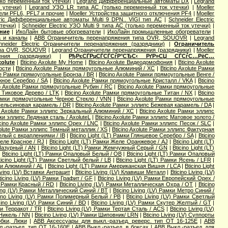
ко переменный ток утечки)
|
Legrand Дифференциальные автоматы DX
|
Legrand
 утечки)
|
Legrand УЗО LR типа АС (только переменный ток утечки)
|
Moeller
ли PFL6, PFL7 и прочие
|
Moeller Устройства защитного отключения PF4
|
Moeller
tric Дифференциальные автоматы Multi 9 DPN.. VIGI тип AС
|
Schneider Electric
течки)
|
Schneider Electric УЗО Multi 9 типа АС (только переменный ток утечки)
|
ние
|
ИкоЛайн бытовые обогреватели
|
ИкоЛайн промышленные обогреватели
|
а и каналы
|
ABB Ограничитель перенапряжения типа OVR, SOUOVR
|
Legrand
hneider Electric Ограничители перенапряжения (разрядники)
|
Ограничитель
ипа OVR, SOUOVR
|
Legrand Ограничители перенапряжения (разрядники)
|
Moeller
ения (разрядники)
|
РђРєСЃРµСЃСЃСѓР°СЂС‹ РґР»СЏ СЃСѓС…РёС…
olute
|
Bticino Axolute My Home
|
Bticino Axolute Видеодомофония
|
Bticino Axolute
ости
|
Bticino Axolute Рамки прямоугольные Алюминий / XC
|
Bticino Axolute Рамки
ute Рамки прямоугольные Бронза / BR
|
Bticino Axolute Рамки прямоугольные Венге /
жное Серебро / SA
|
Bticino Axolute Рамки прямоугольные Кристалл / VKA
|
Bticino
no Axolute Рамки прямоугольные Рубин / RC
|
Bticino Axolute Рамки прямоугольные
е Тиковое Дерево / LTK
|
Bticino Axolute Рамки прямоугольные Титан / NX
|
Bticino
 Рамки прямоугольные Черное Стекло / VNN
|
Bticino Axolute Рамки прямоугольные
Апельсиновая карамель / DR
|
Bticino Axolute Рамки эллипс Бежевая карамель / DA
|
no Axolute Рамки эллипс Зеркальный Алюминий / XC
|
Bticino Axolute Рамки эллипс
мки эллипс Ледяная сталь / AxoluteL
|
Bticino Axolute Рамки эллипс Матовое золото /
icino Axolute Рамки эллипс Орех / LNC
|
Bticino Axolute Рамки эллипс Песок / SLC
|
xolute Рамки эллипс Темный металлик / XS
|
Bticino Axolute Рамки эллипс Фактурная
Белый с вкраплениями / IB
|
Bticino Light (LT) Рамки Глянцевое Серебро / SA
|
Bticino
Желе Красное / RJ
|
Bticino Light (LT) Рамки Желе Оранжевое / AJ
|
Bticino Light (LT)
Лазурный / AN
|
Bticino Light (LT) Рамки Жемчужный Серый / GN
|
Bticino Light (LT)
|
Bticino Light (LT) Рамки Опаловый Белый / OB
|
Bticino Light (LT) Рамки Опаловый
ticino Light (LT) Рамки Светлый белый / LB
|
Bticino Light (LT) Рамки Ясень / LFR
|
мки Алюминий / AL
|
Bticino Light (LT) Рамки Американская Вишня / LCA
|
Bticino Light
Living (LV) Вставки Антрацит
|
Bticino Living (LV) Клавиши Металл
|
Bticino Living (LV)
ticino Living (LV) Рамки Графит / GF
|
Bticino Living (LV) Рамки Европейский Орех /
V) Рамки Красный / RD
|
Bticino Living (LV) Рамки Металлическая Охра / OT
|
Bticino
iving (LV) Рамки Металлический Синий / BT
|
Bticino Living (LV) Рамки Метро Синий /
cino Living (LV) Рамки Полимерный Белый / PB
|
Bticino Living (LV) Рамки Светлый
cino Living (LV) Рамки Синий / BD
|
Bticino Living (LV) Рамки Скутер Желтый / GT
|
мки Терракот / TR
|
Bticino Living (LV) Рамки Тертая Сталь / ACS
|
Bticino Living (LV)
 Никель / NN
|
Bticino Living (LV) Рамки Шиповник/ LRN
|
Bticino Living (LV) Суппорты
обки, Люки
|
ABB Аксессуары для выкл.-разъед. реверс. тип OT 16-125E
|
ABB
л.-разъед. тип OT 16-160E
|
ABB Выкл.-разъед. в боксах
|
ABB Выкл.-разъед. для