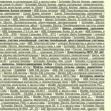
управления и сигнализации А22 и аксессуары
|
Schneider Electric Кнопки, лампочки,
я серия (в сборе)
|
Schneider Electric Кнопки, лампы сигнальные, переключатели -
ластик модульная серия (в сборе)
|
Schneider Electric Кнопки, лампы сигнальные,
жения. Блоки питания
|
ABB Блоки питания
|
ABB Трансформаторы напряжения
оры напряжения
|
Zamel Блоки питания
|
Zamel Трансформаторы напряжения
|
зователям частоты
|
ABB Преобразователи частоты серии ACS 50, ACS150
|
ABB
сессуары
|
ABB Электродвигатели
|
altistart Schneider Electric Устройства плавного
er Electric Вспомогательное оборудование автоматизации
|
Schneider Electric
отный преобразователь altivar
|
Schneider Electric Преобразователи частоты серии
а плавного пуска серия Altistart48 (17-1200А)
|
Шины, клеммники, сальники,
|
ABB Клеммники 2,5-6 кв мм
|
ABB Клеммники более 16 кв мм
|
ABB Клеммы и
и IP55 - IP65
|
Hensel Сальники IP55 - IP71
|
Legrand Viking Клеммники
|
Legrand
с-модули
|
Legrand Шины, распределительные гребенки
|
Schneider Electric Шины,
чики: счетчик однофазный, счетчик трехфазный, многотарифные счетчики.
ансформаторы тока
|
ABB Электросчётчики
|
Legrand Вольтметры и аксессуары к
neider Electric Амперметры и аксессуары к ним
|
Schneider Electric Вольтметры и
ры к электросчетчикам
|
Россия Трансформаторы тока
|
Россия Электросчетчики
ики меркурий: меркурий 230 — компании ЭлТрейд
|
Электрощиты (ВРУ, ЯУ, ЩУ,
ва вводно-распределительные
|
Щиты автоматического переключения
|
Щиты для
д
|
SE Короба и каналы
|
ДКС Короба и каналы
|
кабель канал legrand — компании
54-65
|
Legrand Коробки
|
Schneider Коробки (Eljo, Lexel)
|
Коробки установочные
, маркеры, термоусаживаемая трубка
|
Изоляционные материалы
|
Кабельная
альные винтовые жгуты
|
Муфты, наконечники, гильзы, сжимы, заземление
|
и жесткая
|
Crestron
|
ABB EIB Акторы
|
ABB EIB Сенсоры
|
ABB EIB Системные
s)
|
Merten EIB Акторы
|
Merten EIB Сенсоры
|
Merten EIB Системные компоненты
|
|
Программируемые реле Easy 500, 700, 800 и MFD-Titan
|
Автоматы защиты
и аксессуары
|
ABB Контакторы модульные и аксессуары
|
ABB Контакторы
лупроводниковые контакторы и твердотельные реле
|
ABB Промежуточные реле
онтакторы модульные и аксессуары
|
Moeller Автоматические выключатели PKZ...
16А
|
Moeller Автоматические выключатели PKZM4…
|
Moeller Вспомогательные
в CMD
|
Moeller Контакторы DILM17 - DILM38 и аксессуары
|
Moeller Контакторы
нтакторы DILM40 - DILM65 и аксессуары
|
Moeller Контакторы DILM7 - DILM15 и
r Пусковые сборки MSC
|
Moeller Реле перегрузки и тепловые реле Z…
|
Moeller
ские выключатели защиты двигателей Z-MS
|
Schneider Electric Автоматы защиты
оры стационарные PMU и аксессуары
|
Schneider Electric Контакторы стационарные
|
Schneider Electric Промежуточные реле SK, K, D и аксессуары
|
Schneider Electric
еобразователи M-MAX, DF, DV
|
S&P Вентиляторы
|
ABB Блоки диф. защиты
|
ABB