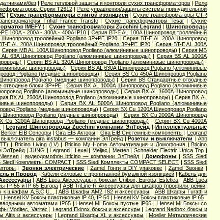
 датчиками/без
|
Реле тепловой защиты и контроля сухих трансформаторов
|
Реле
ансформаторов. Серия T2612
|
Реле управления/защиты системы принудительной
MC
|
Сухие трансформаторы с литой изоляцией
|
Сухие трансформаторы CTR
трансформаторы Trihal France Transfo
|
Сухие трансформаторы Tesar
|
Сухие
орматор IMEFY )
|
Сухие трансформаторы Zucchini Legrand
|
Шинопроводы
E 100A - 200A - 300A - 400A IP10
|
Серия BT-E AL 100A Шинопровод троллейный
 Шинопровод троллейный Pogliano 3P+PE IP20
|
Серия BT-E AL 200A Шинопровод
BT-E AL 200A Шинопровод троллейный Pogliano 3P+PE IP20
|
Серия BT-E AL 300A
|
Серия MB AL 100A Шинопровод Pogliano (алюминивые шинопроводы)
|
Серия MB
 AL 63A Шинопровод Pogliano (алюминивые шинопроводы)
|
Серия ВS AL 1000A
проводы)
|
Серия ВS AL 320A Шинопровод Pogliano (алюминивые шинопроводы)
|
алюминивые шинопроводы)
|
Серия ВS AL 630A Шинопровод Pogliano (алюминивые
ровод Pogliano (медные шинопроводы)
|
Серия ВS Cu 450A Шинопровод Pogliano
Шинопровод Pogliano (медные шинопроводы)
|
Серия ВS Стандартные отводные
е отводные блоки 3P+PE
|
Серия ВХ AL 1000A Шинопровод Pogliano (алюминивые
опровод Pogliano (алюминивые шинопроводы)
|
Серия ВХ AL 1600A Шинопровод
рия ВХ AL 2500A Шинопровод Pogliano (алюминивые шинопроводы)
|
Серия ВХ AL
нивые шинопроводы)
|
Серия ВХ AL 5000A Шинопровод Pogliano (алюминивые
ровод Pogliano (медные шинопроводы)
|
Серия ВХ Cu 1200A Шинопровод Pogliano
 Шинопровод Pogliano (медные шинопроводы)
|
Серия ВХ Cu 2000A Шинопровод
Х Cu 3200A Шинопровод Pogliano (медные шинопроводы)
|
Серия ВХ Cu 4000A
)
|
Legrand Шинопроводы Zucchini компании ЭлТрейд
|
Интеллектуальные
|
Berker EIB Сенсоры
|
Gira EIB Акторы
|
Gira EIB Системные компоненты
|
Legrand
выключатель gira instabus — компании ЭлТрейд
|
Розетки и выключатели
|
Abb
LTT)
|
Bticino Living (LV)
|
Bticino My Home Автоматизация и Домофония
|
Bticino
и ЭлТрейд
|
JUNG
|
Legrand
|
Lexel
|
Meljac
|
Merten
|
Schneider Electric Unica Top
|
Niessen
|
видеодомофон bticino — компании ЭлТрейд
|
Домофоны
|
SSS Siedl
 Siedl Комплекты COMPACT
|
SSS Siedl Комплекты COMPACT SELECT
|
SSS Siedl
апторы
|
Звонки электрические
|
Zamel Гонги в DIY упаковке
|
Zamel Звонки
|
ель и Провод
|
Кабели силовые с пропитанной бумажной изоляцией
|
Кабель для
Аксессуары
|
ABB Luca Аксессуары к боксам Unibox, Europa, Estetica
|
ABB Luca
ы IP 55 и IP 65 Europa
|
ABB TriLine-R Аксессуары для шкафов (профили, рейки,
 к шкафам A,B,C,U...
|
ABB Шкафы AM2, IS2 и аксессуары
|
ABB Шкафы Turatti и
|
Hensel KV Боксы пластиковые IP 40, IP 54
|
Hensel KV Боксы пластиковые IP 65
|
с вводными автоматами IP65
|
Hensel Mi Боксы пустые IP65
|
Hensel Mi Боксы со
ы Moditec, Varitec
|
Legrand Ekinox боксы и аксессуры
|
Legrand Nedbox боксы и
 Altis и аксессуары
|
Legrand Шкафы XL и аксессуары
|
Moeller Металлические