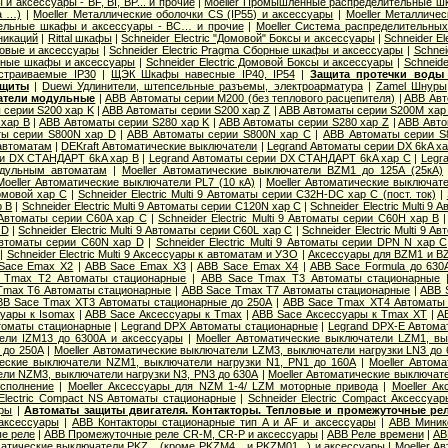
 аксессуары - BF, BI, BP... и прочие
|
Moeller Промышленные распределительные шка
а …)
|
Moeller Металлические оболочки CS (IP55) и аксессуары
|
Moeller Металличе
ельные шкафы и аксессуары - BC… и прочие
|
Moeller Система распределительны
никаций
|
Rittal шкафы
|
Schneider Electric "Домовой" Боксы и аксессуары
|
Schneider E
ковые и аксессуары
|
Schneider Electric Pragma Сборные шкафы и аксессуары
|
Schnei
борные шкафы и аксессуары
|
Schneider Electric Домовой Боксы и аксессуары
|
Schneide
траиваемые IP30
|
ЩЭК Шкафы навесные IP40, IP54
|
Защита протечки воды
ащиты
|
Duewi Удлинители, штепсельные разъемы, электроарматура
|
Zamel Шнуры
атели модульные
|
ABB Автоматы серии M200 (без теплового расцепителя)
|
ABB Авт
 серии S200 хар K
|
ABB Автоматы серии S200 хар Z
|
ABB Автоматы серии S200M хар
 хар B
|
ABB Автоматы серии S280 хар K
|
ABB Автоматы серии S280 хар Z
|
ABB Авто
ы серии S800N хар D
|
ABB Автоматы серии S800N хар С
|
ABB Автоматы серии S
автоматам
|
DEKraft Автоматические выключатели
|
Legrand Автоматы серии DX 6kA ха
ии DX СТАНДАРТ 6kA хар B
|
Legrand Автоматы серии DX СТАНДАРТ 6kA хар C
|
Legr
одульным автоматам
|
Moeller Автоматические выключатели BZM1 до 125А (25кА)
Moeller Автоматические выключатели PL7 (10 кА)
|
Moeller Автоматические выключате
омовой хар C
|
Schneider Electric Multi 9 Автоматы серии C32H-DC хар C (пост. ток)
|
р B
|
Schneider Electric Multi 9 Автоматы серии C120N хар C
|
Schneider Electric Multi 9
 9 Автоматы серии C60A хар C
|
Schneider Electric Multi 9 Автоматы серии C60H хар B
 D
|
Schneider Electric Multi 9 Автоматы серии C60L хар C
|
Schneider Electric Multi 9 
9 Автоматы серии C60N хар D
|
Schneider Electric Multi 9 Автоматы серии DPN N хар С
|
Schneider Electric Multi 9 Аксессуары к автоматам и УЗО
|
Аксессуары для BZM1 и B
Sace Emax X2
|
ABB Sace Emax X3
|
ABB Sace Emax X4
|
ABB Sace Formula до 630
 Tmax T2 Автоматы стационарные
|
ABB Sace Tmax T3 Автоматы стационарные
Tmax T6 Автоматы стационарные
|
ABB Sace Tmax T7 Автоматы стационарные
|
ABB 
BB Sace Tmax XT3 Автоматы стационарные до 250А
|
ABB Sace Tmax XT4 Автоматы 
уары к Isomax
|
ABB Sace Аксессуары к Tmax
|
ABB Sace Аксессуары к Tmax XT
|
A
томаты стационарные
|
Legrand DPX Автоматы стационарные
|
Legrand DPX-E Автома
ели IZM13 до 6300А и аксессуары
|
Moeller Автоматические выключатели LZM1, вы
 до 250А
|
Moeller Автоматические выключатели LZM3, выключатели нагрузки LN3 до
ческие выключатели NZM1, выключатели нагрузки N1, PN1 до 160А
|
Moeller Автом
ли NZM3, выключатели нагрузки N3, PN3 до 630А
|
Moeller Автоматические выключат
исполнение
|
Moeller Аксессуары для NZM 1-4/ LZM моторные привода
|
Moeller А
 Electric Compact NS Автоматы стационарные
|
Schneider Electric Compact Аксессуа
ары
|
Автоматы защиты двигателя. Контакторы. Тепловые и промежуточные реле
аксессуары
|
ABB Контакторы стационарные тип A и AF и аксессуары
|
ABB Миник
ые реле
|
ABB Промежуточные реле CR-M, CR-P и аксессуары
|
ABB Реле времени
|
AB
матические выключатели PKZ... (кроме PKZM4... и PKZM01...) и аксессуары
|
Moeller А