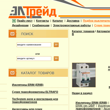
Прайс-лист
|
Контакты
|
Каталог
|
Доставка
|
Подбор выключате
Дизайнерам
|
Снабженцам
|
Электромонтажные работы
|
Сухие тран
Каталог товаров
/
Автомати
B
или
А
П
Изоляторы ERIM (ERIB)
Сухие трансформаторы ELTRAFO
Назад в раздел
TecSystem реле и вентиляция для
трансформаторов
Изоляторы ERIM (ERIB)
ERIM тип DB/P
|
Изолятор
трансформаторов
|
Аксе
Аксессуары для сухих