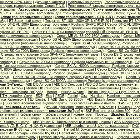
ощности +25% +40%
|
Датчики с кабелем
|
Наружный конвертер
|
Распаячные короба с
ля сухих трансформаторов. Серия T-N11
|
Реле тепловой защиты и контроля сухих тр
ой защиты
|
Аксессуары для сухих трансформаторов
|
Сухие трансформаторы T
MEFY )
|
Аксессуары TecSystem для трансформаторов
|
Schneider Electric cухие 
|
Сухие трансформаторы Tesar
|
Сухие трансформаторы CTR, CRT ( сухой трансф
ейд
|
BT Защитный кожух
|
Покрытие BT 100 - 200A 3P+N+PE IP 20
|
Покрытие BT 3P+P
рия BT-E AL 100A Шинопровод троллейный Pogliano 3P+PE IP10
|
Серия BT-E AL 100A
+PE IP20
|
Серия BT-E AL 200A Шинопровод троллейный Pogliano 3P+PE IP10
|
Серия 
gliano 3P+PE IP10
|
Серия BT-E AL 400A Шинопровод троллейный Pogliano 3P+PE IP10
iano (алюминивые шинопроводы)
|
Серия MB AL 63-100-160A Аксессуары
|
Серия MB
юминивые шинопроводы)
|
Серия ВS AL 250A Шинопровод Pogliano (алюминивые шино
вод Pogliano (алюминивые шинопроводы)
|
Серия ВS AL 500A Шинопровод Pogliano (
AL 800A Шинопровод Pogliano (алюминивые шинопроводы)
|
Серия ВS Cu 350A Шиноп
Серия ВS Cu 700A Шинопровод Pogliano (медные шинопроводы)
|
Серия ВS Cu 900A 
 Стандартные отводные блоки 3P+N+PE (непрямая нейтраль)
|
Серия ВS Стандартны
AL 1250A Шинопровод Pogliano (алюминивые шинопроводы)
|
Серия ВХ AL 1400A Шин
опроводы)
|
Серия ВХ AL 2000A Шинопровод Pogliano (алюминивые шинопроводы)
|
Се
no (алюминивые шинопроводы)
|
Серия ВХ AL 4000A Шинопровод Pogliano (алюми
AL 800A Шинопровод Pogliano (алюминивые шинопроводы)
|
Серия ВХ Cu 1000A Шиноп
ерия ВХ Cu 1350A Шинопровод Pogliano (медные шинопроводы)
|
Серия ВХ Cu 1600A
оводы)
|
Серия ВХ Cu 2500A Шинопровод Pogliano (медные шинопроводы)
|
Серия В
дные шинопроводы)
|
Серия ВХ Cu 5000A Шинопровод Pogliano (медные шинопроводы
ании ЭлТрейд
|
ABB EIB Акторы
|
ABB EIB Сенсоры
|
ABB EIB Системные компоненты
ten EIB Акторы
|
Merten EIB Сенсоры
|
Merten EIB Системные компоненты
|
сенсорный 
aeger — компании ЭлТрейд
|
Berker
|
Bticino Axolute
|
Bticino Light (LT) и Light Tech (
T/TH, Коробки, Люки
|
EDE
|
Elso
|
FEDE
|
Fontini
|
Gira
|
Hamilton
|
Hamilton — компани
Unica Хамелеон
|
T&J Electric
|
АВВ Basic 55 (BJB)
|
АВВ Busch Jaeger (BJE)
|
АВВ 
ты
|
SSS Siedl Абонентские видеоаппараты
|
SSS Siedl Вызывные панели CLASSIC
|
SSS
ки, таймеры, адапторы
|
Датчики движения, присутствия, дымовые
|
Таймеры, ад
 silent, вентилятор decor — компании ЭлТрейд
|
S&P Вентиляторы, silent 300
|
Каб
евательный
|
Кабель связи
|
Кабель силовой
|
Конвекторы
|
Провод
|
Шкафы, Боксы, 
Luca Боксы IP 40 Europa
|
ABB Luca Боксы IP 40 Unibox и аксессуары
|
ABB Luca Бокс
ne-R Корпус шкафа
|
ABB TriLine-R Панели боковые и нижние, цоколи
|
ABB Аксессуары
а A, AT, B, G, C, H, XA, W (навесные)
|
ABB Шкафы типа U, UK (встраиваемые)
|
DKC
тиковые IP 65 под счетчики с пломб.
|
Hensel Mi Боксы для автоматов, счетчиков, 
ensel Аксессуары к боксам KV, KG
|
Hensel Аксессуары к боксам Mi IP65
|
Hensel Шкаф
xo Боксы и аксессуары
|
Legrand Шкафы Atlantic, Marina и аксессуары
|
Legrand Шкафы