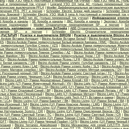
аты
|
ABB УЗО типа А (постояный и переменный ток утечки)
|
ABB УЗО типа АС (толь
ый и переменный ток утечки)
|
Legrand УЗО DX типа АС (только переменный ток
тические выключатели PFL4
|
Moeller Дифференциальные автоматические выключате
ключения PF6, PF7 и прочие
|
Schneider Electric Блоки диф.защиты
|
Schneider Elec
аты Домовой
|
Schneider Electric УЗО Multi 9 типа А (постоянный и переменный ток у
омовой серия ВД63 тип АС (только переменный ток утечки)
|
Инфракрасное отопле
d Короба и каналы
|
SE Короба и каналы
|
ДКС Короба и каналы
|
Экопласт Короб
ения (разрядники)
|
Moeller Ограничители перенапряжения SP… и прочие
|
Sc
ичитель напряжения — компании ЭлТрейд
|
ABB Ограничитель перенапряжения т
пряжения SP… и прочие
|
Schneider Electric Ограничители перенапряж
‚РѕСЂРѕРІ
|
Розетки и выключатели BIRONI
|
Розетки и выключатели Bticino Ax
o Axolute Вставки Антрацит
|
Bticino Axolute Вставки Белый
|
Bticino Axolute Принадлежн
 XS
|
Bticino Axolute Рамки прямоугольные Белый мрамор Каррара / RMC
|
Bticino Axol
ки прямоугольные Голубое Стекло / VZS
|
Bticino Axolute Рамки прямоугольные Жемчу
ные Малахит / VS
|
Bticino Axolute Рамки прямоугольные Матовое Стекло / VSA
|
Btici
lute Рамки прямоугольные Темное Серебро / AZ
|
Bticino Axolute Рамки прямоугольны
ьные Фарфор / BG
|
Bticino Axolute Рамки прямоугольные Хром / CR
|
Bticino Axolute
RLV
|
Bticino Axolute Рамки прямоугольные Ясень / LFR
|
Bticino Axolute Рамки эллипс 
ипс Белая карамель / DB
|
Bticino Axolute Рамки эллипс Голубая карамель / DZ
|
Btici
te Рамки эллипс Клен / LAE
|
Bticino Axolute Рамки эллипс Кофе / SLS
|
Bticino Axolute Ра
 эллипс Матовое серебро / SA
|
Bticino Axolute Рамки эллипс Мятная карамель / DV
|
Bt
ипс Роскошный черный / NR
|
Bticino Axolute Рамки эллипс Светлый титан / TC
|
Bticino A
xolute Рамки эллипс Черешня / LCA
|
Bticino Axolute Суппорты
|
Bticino Light (LT) Рамки 
PR
|
Bticino Light (LT) Рамки Декоративные Рамки Kristall / KR
|
Bticino Light (LT) Рамки 
ticino Light (LT) Рамки Жемчужный Желтый / YN
|
Bticino Light (LT) Рамки Жемчужный 
ight (LT) Рамки Мягкий Титан / TA
|
Bticino Light (LT) Рамки Натуральный Алюминий / AA
ht (LT) Рамки Опаловый Синий / BP
|
Bticino Light (LT) Рамки Опаловый Янтарь / AP
|
B
 Белые и Кристалл Прозрачный
|
Bticino Light (LT) Клавиши Металл
|
Bticino Light (LT) Ра
о / OS
|
Bticino Light (LT) Суппорты
|
Bticino Light Tech (LTT) Вставки и рамки
|
Bticino 
я / LCA
|
Bticino Living (LV) Рамки Бакелит / BK
|
Bticino Living (LV) Рамки Белый / BA
|
B
Рамки Исконный / NA
|
Bticino Living (LV) Рамки Красное Дерево / LMG
|
Bticino Living (L
ческий Амарант / AT
|
Bticino Living (LV) Рамки Металлический Зеленый / YT
|
Bticino L
амки Натуральное Золото / OR
|
Bticino Living (LV) Рамки Окисленная бронза / BO
|
Bti
ving (LV) Рамки Светлый Титан / TC
|
Bticino Living (LV) Рамки Светлый Хром / CR
|
Bti
Темная Сталь / AC
|
Bticino Living (LV) Рамки Темная Сталь / PA
|
Bticino Living (LV) Ра
 GFT
|
Bticino Living (LV) Рамки Черный Графит / GFN
|
Bticino Living (LV) Рамки Черный
тизация
|
Bticino Terraneo Домофония
|
Bticino Механизмы для серий LV/LT/TH, Кор
нителей
|
ABB Аксессуары к выкл.-разъед. тип OT 125...2500A
|
ABB Аксессуары к вык