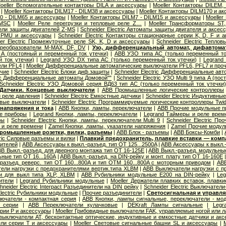
oeller Вспомогательные контакторы DILA и аксессуары
|
Moeller Контакторы DILEM
|
Moeller Контакторы DILM17 - DILM38 и аксессуары
|
Moeller Контакторы DILM170 и а
40 - DILM65 и аксессуары
|
Moeller Контакторы DILM7 - DILM15 и аксессуары
|
Moeller
 MSC
|
Moeller Реле перегрузки и тепловые реле Z…
|
Moeller Трансформаторы ST
ели защиты двигателей Z-MS
|
Schneider Electric Автоматы защиты двигателя и аксес
 PMU и аксессуары
|
Schneider Electric Контакторы стационарные серии K, D, F и 
der Electric Промежуточные реле SK, K, D и аксессуары
|
Schneider Electric Тепло
преобразователи M-MAX, DF, DV
|
Узо, дифференциальный автомат, дифавтом
А (постояный и переменный ток утечки)
|
ABB УЗО типа АС (только переменный то
 ток утечки)
|
Legrand УЗО DX типа АС (только переменный ток утечки)
|
Legrand
ели PFL4
|
Moeller Дифференциальные автоматические выключатели PFL6, PFL7 и про
очие
|
Schneider Electric Блоки диф.защиты
|
Schneider Electric Дифференциальные авто
ric Дифференциальные автоматы Домовой""
|
Schneider Electric УЗО Multi 9 типа А (п
Schneider Electric УЗО Домовой серия ВД63 тип АС (только переменный ток утечки)
Датчики. Концевые выключатели
|
ABB Промышленные логические контроллеры
 и реле давления
|
Schneider Electric Емкостные датчики
|
Schneider Electric Индуктивны
цевые выключатели
|
Schneider Electric Программируемые логические контроллеры Twi
 напряжения и тока
|
ABB Кнопки, лампы, переключатели
|
ABB Прочие модульные п
е приборы
|
Legrand Кнопки, лампы, переключатели
|
Legrand Таймеры и реле врем
ры
|
Schneider Electric Кнопки, лампы, переключатели Multi 9
|
Schneider Electric П
ы и реле времени
|
Zamel Кнопки, лампы, указатели напряжения
|
Zamel Прочие модул
ромышленные розетки, вилки, разъемы
|
ABB Блок - разъемы
|
ABB Боксы-Комби
|
tric Силовые разъемы и вилки
|
Плавкий предохранитель, плавкие вставки — ком
ителей
|
ABB Аксессуары к выкл.-разъед. тип OT 125...2500A
|
ABB Аксессуары к выкл.-
B Выкл.-разъед. для дверного монтажа тип OT 16-125E
|
ABB Выкл.-разъед. модульные
ные тип OT 16...160A
|
ABB Выкл.-разъед. на DIN-рейку и монт. плату тип OT 16-160E
разъед. реверс. тип OT 160...800A и тип OTМ 160...800A с моторным приводом
|
ABB
ели нагрузки с предохранителями вертик.типа XLBM
|
ABB Выключатели нагрузки с п
и для выкл типа XLP, XLBM
|
ABB Рубильники модульные E200 на DIN-рейку
|
Leg
ители
|
Legrand Рубильники модульные
|
Moeller Держатели плавких вставок, плавк
hneider Electric Interpact Разъединители на DIN рейку
|
Schneider Electric Выключател
Electric Рубильники модульные
|
Прочие разъединители
|
Светосигнальная и управля
ючатели - компактная серия
|
ABB Кнопки, лампы сигнальные, переключатели - мод
 серии
|
ABB Переключатели кулачковые
|
DEKraft Лампы сигнальные
|
Legr
рии P и аксессуары
|
Moeller Грибовидные выключатели FAK, управляемые ногой или л
 выключатели AT, бесконтактные оптические, индуктивные и емкостные датчики и акс
ли серии T и аксессуары
|
Moeller Световые сигнальные башни SL и аксессуары
|