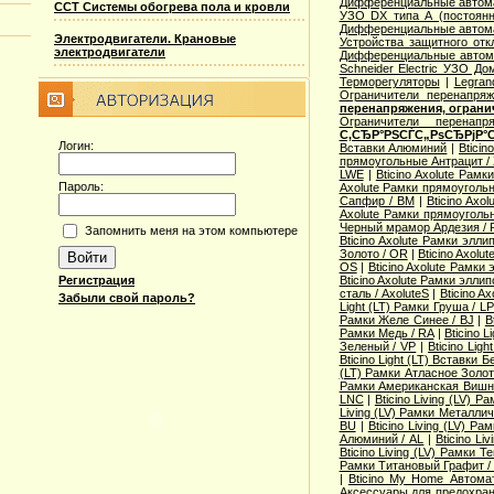
Дифференциальные автом
ССТ Системы обогрева пола и кровли
УЗО DX типа А (постоянн
Дифференциальные автома
Электродвигатели. Крановые
Устройства защитного от
электродвигатели
Дифференциальные автом
Schneider Electric УЗО Д
Терморегуляторы
|
Legran
Ограничители перенапряж
перенапряжения, огран
Ограничители перена
С‚СЂР°РЅСЃС„РѕСЂРјР°С
Логин:
Вставки Алюминий
|
Bticin
прямоугольные Антрацит /
LWE
|
Bticino Axolute Рам
Пароль:
Axolute Рамки прямоуголь
Сапфир / BM
|
Bticino Axo
Axolute Рамки прямоугол
Черный мрамор Ардезия / 
Запомнить меня на этом компьютере
Bticino Axolute Рамки элл
Золото / OR
|
Bticino Axolu
OS
|
Bticino Axolute Рамки
Bticino Axolute Рамки элл
Регистрация
сталь / AxoluteS
|
Bticino A
Забыли свой пароль?
Light (LT) Рамки Груша / L
Рамки Желе Синее / BJ
|
B
Рамки Медь / RA
|
Bticino L
Зеленый / VP
|
Bticino Lig
Bticino Light (LT) Вставки
(LT) Рамки Атласное Золот
Рамки Американская Вишн
LNC
|
Bticino Living (LV) 
Living (LV) Рамки Металли
BU
|
Bticino Living (LV) Р
Алюминий / AL
|
Bticino Li
Bticino Living (LV) Рамки 
Рамки Титановый Графит /
|
Bticino My Home Автома
Аксессуары для предохра