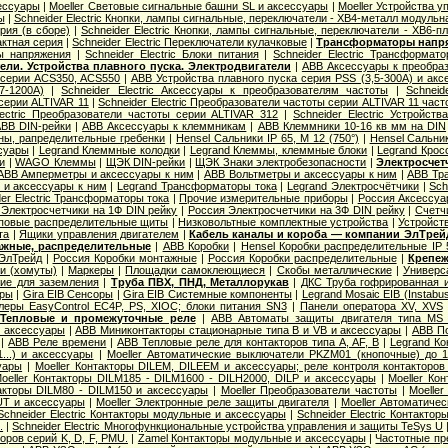
ессуары
|
Moeller Световые сигнальные башни SL и аксессуары
|
Moeller Устройства 
ы
|
Schneider Electric Кнопки, лампы сигнальные, переключатели - XB4-металл модульна
рия (в сборе)
|
Schneider Electric Кнопки, лампы сигнальные, переключатели - XB6-п
актная серия
|
Schneider Electric Переключатели кулачковые
|
Трансформаторы напря
ы напряжения
|
Schneider Electric Блоки питания
|
Schneider Electric Трансформат
ели. Устройства плавного пуска. Электродвигатели
|
ABB Аксессуары к преобра
 серии ACS350, ACS550
|
ABB Устройства плавного пуска серия PSS (3,5-300А) и ак
17-1200А)
|
Schneider Electric Аксессуары к преобразователям частоты
|
Schneid
серии ALTIVAR 11
|
Schneider Electric Преобразователи частоты серии ALTIVAR 11 част
lectric Преобразователи частоты серии ALTIVAR 312
|
Schneider Electric Устройств
BB DIN-рейки
|
ABB Аксессуары к клеммникам
|
ABB Клеммники 10-16 кв мм на DIN
ы, рапределительные гребенки
|
Hensel Cальники IP 65, M 12 (750°)
|
Hensel Сальник
суары
|
Legrand Клеммные колодки
|
Legrand Клеммы, клеммные блоки
|
Legrand Крос
и
|
WAGO Клеммы
|
ЩЭК DIN-рейки
|
ЩЭК Знаки электробезопасности
|
Электросчет
ABB Амперметры и аксессуары к ним
|
ABB Вольтметры и аксессуары к ним
|
ABB Тр
 и аксессуары к ним
|
Legrand Трансформаторы тока
|
Legrand Электросчётчики
|
Sch
der Electric Трансформаторы тока
|
Прочие измерительные приборы
|
Россия Аксессуа
 Электросчетчики на 1Ф DIN рейку
|
Россия Электросчетчики на 3Ф DIN рейку
|
Счетч
повые распределительные щиты
|
Низковольтные комплектные устройства
|
Устройст
та
|
Ящики управления двигателем
|
Кабель каналы и короба — компании ЭлТрей
ажные, распределительные
|
ABB Коробки
|
Hensel Коробки распределительные IP 
ЭлТрейд
|
Россия Коробки монтажные
|
Россия Коробки распределительные
|
Крепеж
и (хомуты)
|
Маркеры
|
Площадки самоклеющиеся
|
Скобы металлические
|
Универс
ие для заземления
|
Труба ПВХ, ПНД, Металлорукав
|
ДКС Труба гофрированная 
оры
|
Gira EIB Сенсоры
|
Gira EIB Системные компоненты
|
Legrand Mosaic ЕIB (Instabu
леры EasyControl EC4P, PS, XIOC; блоки питания SN3
|
Панели оператора XV, XVS
. Тепловые и промежуточные реле
|
ABB Автоматы защиты двигателя типа MS 
и аксессуары
|
ABB Миниконтакторы стационарные типа B и VB и аксессуары
|
ABB По
|
ABB Реле времени
|
ABB Тепловые реле для контакторов типа A, AF, B
|
Legrand К
...) и аксессуары
|
Moeller Автоматические выключатели PKZM01 (кнопочные) до 
уары
|
Moeller Контакторы DILEM, DILEEM и аксессуары; реле контроля контакторо
oeller Контакторы DILM185 - DILM1600 - DILH2000, DILP и аксессуары
|
Moeller Ко
такторы DILM80 - DILM150 и аксессуары
|
Moeller Преобразователи частоты
|
Moelle
UT и аксессуары
|
Moeller Электронные реле защиты двигателя
|
Moeller Автоматиче
Schneider Electric Контакторы модульные и аксессуары
|
Schneider Electric Контакт
.
|
Schneider Electric Многофункциональные устройства управления и защиты TeSys U
оров серий K, D, F, PMU.
|
Zamel Контакторы модульные и аксессуары
|
Частотные пр