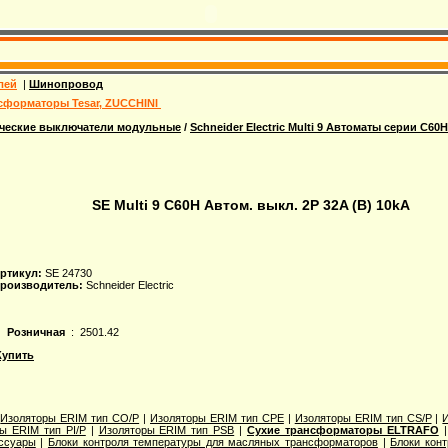
лей
|
Шинопровод
сформаторы Tesar, ZUCCHINI
ческие выключатели модульные
/
Schneider Electric Multi 9 Автоматы серии C60H
SE Multi 9 C60H Автом. выкл. 2P 32A (B) 10kA
ртикул:
SE 24730
роизводитель:
Schneider Electric
Розничная
: 2501.42
Купить
|
Изоляторы ERIM тип CO/P
|
Изоляторы ERIM тип CPE
|
Изоляторы ERIM тип CS/P
|
ы ERIM тип PI/P
|
Изоляторы ERIM тип PSB
|
Сухие трансформаторы ELTRAFO
ссуары
|
Блоки контроля температуры для масляных трансформаторов
|
Блоки кон