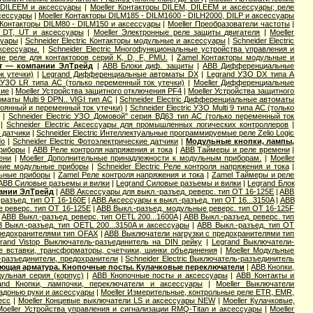
, DILEEM и аксессуары
|
Moeller Контакторы DILEM, DILEEM и аксессуары; реле
ксессуары
|
Moeller Контакторы DILM185 - DILM1600 - DILH2000, DILP и аксессуары
 Контакторы DILM80 - DILM150 и аксессуары
|
Moeller Преобразователи частоты
|
, DT, UT и аксессуары
|
Moeller Электронные реле защиты двигателя
|
Moeller
суары
|
Schneider Electric Контакторы модульные и аксессуары
|
Schneider Electric
аксессуары.
|
Schneider Electric Многофункциональные устройства управления и
вые реле для контакторов серий K, D, F, PMU.
|
Zamel Контакторы модульные и
ат — компании ЭлТрейд
|
ABB Блоки диф. защиты
|
ABB Дифференциальные
к утечки)
|
Legrand Дифференциальные автоматы DX
|
Legrand УЗО DX типа А
 УЗО LR типа АС (только переменный ток утечки)
|
Moeller Дифференциальные
чие
|
Moeller Устройства защитного отключения PF4
|
Moeller Устройства защитного
маты Multi 9 DPN.. VIGI тип AС
|
Schneider Electric Дифференциальные автоматы
остоянный и переменный ток утечки)
|
Schneider Electric УЗО Multi 9 типа АС (только
|
Schneider Electric УЗО Домовой" серия ВД63 тип АС (только переменный ток
|
Schneider Electric Аксессуары для промышленных логических контроллеров
|
е датчики
|
Schneider Electric Интеллектуальные программируемые реле Zelio Logic
do
|
Schneider Electric Фотоэлектрические датчики
|
Модульные кнопки, лампы,
риборы
|
ABB Реле контроля напряжения и тока
|
ABB Таймеры и реле времени
|
ени
|
Moeller Дополнительные принадлежности к модульным приборам.
|
Moeller
рочие модульные приборы
|
Schneider Electric Реле контроля напряжения и тока
|
ьные приборы
|
Zamel Реле контроля напряжения и тока
|
Zamel Таймеры и реле
ABB Силовые разъемы и вилки
|
Legrand Cиловые разъемы и вилки
|
Legrand Блок
пании ЭлТрейд
|
ABB Аксессуары для выкл.-разъед. реверс. тип OT 16-125E
|
ABB
разъед. тип OT 16-160E
|
ABB Аксессуары к выкл.-разъед. тип OT 16...3150A
|
ABB
 реверс. тип OT 16-125E
|
ABB Выкл.-разъед. модульные реверс. тип OT 16-125F
|
ABB Выкл.-разъед. реверс. тип OETL 200...1600A
|
ABB Выкл.-разъед. реверс. тип
 Выкл.-разъед. тип OETL 200...3150A и аксессуары
|
ABB Выкл.-разъед. тип OT
редохранителями тип OFAX
|
ABB Выключатели нагрузки с предохранителями тип
rand Vistop Выключатель-разъединитель на DIN рейку
|
Legrand Выключатели-
ие вставки, трансформаторы, счетчики, шинки объединения
|
Moeller Модульные
и-разъединители, предохранители
|
Schneider Electric Выключатель-разъединитель
ющая арматура. Кнопочные посты. Кулачковые переключатели
|
ABB Кнопки,
ульная серия (корпус)
|
ABB Кнопочные посты и аксессуары
|
ABB Контакты и
and Кнопки, лампочки, переключатели и аксессуары
|
Moeller Выключатели
адонью руки и аксессуары
|
Moeller Измерительные, контрольные реле ETR, EMR,
есс
|
Moeller Концевые выключатели LS и аксессуары NEW
|
Moeller Кулачковые,
Moeller Устройства управления и сигнализации RMQ-Titan и аксессуары
|
Moeller