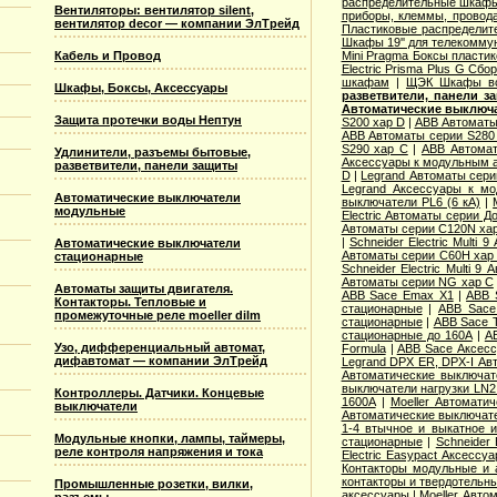
распределительные шкафы и
Вентиляторы: вентилятор silent,
приборы, клеммы, провод
вентилятор decor — компании ЭлТрейд
Пластиковые распределит
Шкафы 19'' для телекомму
Mini Pragma Боксы пласти
Кабель и Провод
Electric Prisma Plus G С
шкафам
|
ЩЭК Шкафы вс
Шкафы, Боксы, Аксессуары
разветвители, панели з
Автоматические выключ
Защита протечки воды Нептун
S200 хар D
|
ABB Автоматы
ABB Автоматы серии S280
S290 хар С
|
ABB Автомат
Удлинители, разъемы бытовые,
Аксессуары к модульным 
разветвители, панели защиты
D
|
Legrand Автоматы сер
Legrand Аксессуары к м
Автоматические выключатели
выключатели PL6 (6 кА)
|
модульные
Electric Aвтоматы серии Д
Автоматы серии C120N ха
|
Schneider Electric Multi
Автоматические выключатели
Автоматы серии C60H хар
стационарные
Schneider Electric Multi 
Автоматы серии NG хар С
Автоматы защиты двигателя.
ABB Sace Emax X1
|
ABB 
Контакторы. Тепловые и
стационарные
|
ABB Sace
промежуточные реле moeller dilm
стационарные
|
ABB Sace 
стационарные до 160А
|
A
Узо, дифференциальный автомат,
Formula
|
ABB Sace Аксесс
дифавтомат — компании ЭлТрейд
Legrand DPX ER, DPX-I Ав
Автоматические выключат
выключатели нагрузки LN2
Контроллеры. Датчики. Концевые
1600А
|
Moeller Автомати
выключатели
Автоматические выключате
1-4 втычное и выкатное 
Модульные кнопки, лампы, таймеры,
стационарные
|
Schneider
реле контроля напряжения и тока
Electric Easypact Аксессу
Контакторы модульные и 
контакторы и твердотельн
Промышленные розетки, вилки,
аксессуары
|
Moeller Авто