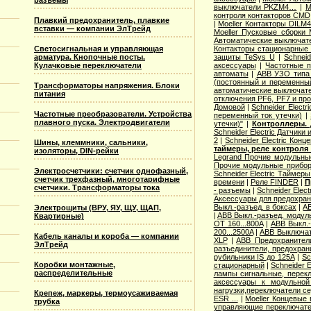
разъемы
выключатели PKZM4…
|
M
контроля контакторов CMD
Плавкий предохранитель, плавкие
|
Moeller Контакторы DILM
вставки — компании ЭлТрейд
Moeller Пусковые сборки
Автоматические выключат
Контакторы стационарные
Светосигнальная и управляющая
защиты TeSys U
|
Schnei
арматура. Кнопочные посты.
аксессуары
|
Частотные 
Кулачковые переключатели
автоматы
|
ABB УЗО типа 
(постоянный и переменный
Трансформаторы напряжения. Блоки
автоматические выключат
питания
отключения PF6, PF7 и пр
Домовой
|
Schneider Elect
Частотные преобразователи. Устройства
переменный ток утечки)
|
плавного пуска. Электродвигатели
утечки)"
|
Контроллеры. 
Schneider Electric Датчики
2
|
Schneider Electric Кон
Шины, клеммники, сальники,
таймеры, реле контроля
изоляторы, DIN-рейки
Legrand Прочие модульны
Прочие модульные прибо
Электросчетчики: счетчик однофазный,
Schneider Electric Таймер
счетчик трехфазный, многотарифные
времени
|
Реле FINDER
|
П
счетчики. Трансформаторы тока
- разъемы
|
Schneider Elec
Аксессуары для предохран
Выкл.-разъед. в боксах
|
AB
Электрощиты (ВРУ, ЯУ, ЩУ, ЩАП,
|
ABB Выкл.-разъед. модуль
Квартирные)
OT 160...800A
|
ABB Выкл.-
200...2500A
|
ABB Выключат
Кабель каналы и короба — компании
XLP
|
ABB Предохранител
ЭлТрейд
разъединители, предохран
рубильники IS до 125А
|
Sc
Коробки монтажные,
стационарный
|
Schneider 
распределительные
лампы сигнальные, перекл
аксессуары к модульной
нагрузки,переключатели се
Крепеж, маркеры, термоусаживаемая
ESR ...
|
Moeller Концевые
трубка
управляющие переключате