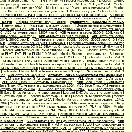
фы и аксессуары - CI… (IP65) и прочие
|
Moeller Аксессуары к шкафам (шинки,
ские распределительные шкафы и аксессуары - SVTL и xVTL до 2500А
|
Moeller
х шкафов xEnergy до 4000А
|
Moeller Шкафы 19 для телекоммуникаций
|
Moeller
lectric Kaedra Боксы пылевлагозащищенные IP 65 и аксессуары
|
Schneider Electric
der Electric Prisma Pack, Plus G, Plus P Сборные шкафы и аксессуары
|
Schneider
r Electric Домовой" Боксы и аксессуары"
|
ЩЭК ВРУ и аксессуары
|
ЩЭК Шины к
 Нептун
|
Защита протечки воды Нептун
|
Удлинители, разъемы бытовые,
, Панели защиты
|
Разъемы для электроплит
|
ТВ-ответвители и компоненты
|
оматы серии S200 хар B
|
ABB Автоматы серии S200 хар C
|
ABB Автоматы серии
 С
|
ABB Автоматы серии S200P хар C
|
ABB Автоматы серии S230-SH200L хар С
|
маты серии S280 хар С
|
ABB Автоматы серии S290 хар D
|
ABB Автоматы серии
800N, S800C хар D
|
ABB Автоматы серии S800N, S800C, S800S хар С, B
|
ABB
р B
|
Legrand Автоматы серии DX 6kA хар C
|
Legrand Автоматы серии DX 6kA хар
and Автоматы серии DX-h 10-25kA хар C
|
Legrand Автоматы серии LR 6kA хар C
|
|
Moeller Автоматические выключатели PL4 (4,5 кА)
|
Moeller Автоматические
ли PLHT, FAZ, PLI и PLSM (10-25 кА)
|
Moeller Выключатели нагрузки
|
Schneider
Schneider Electric Multi 9 Автоматы серии C120H хар C
|
Schneider Electric Multi 9
 Автоматы серии C120N хар D
|
Schneider Electric Multi 9 Автоматы серии C60A хар B
|
Schneider Electric Multi 9 Автоматы серии C60H хар C
|
Schneider Electric Multi 9
Автоматы серии C60N хар B
|
Schneider Electric Multi 9 Автоматы серии C60N хар C
|
|
Schneider Electric Multi 9 Автоматы серии NG хар B
|
Schneider Electric Multi 9
ZM2
|
ЭКФ Автоматы серии ВА
|
Автоматические выключатели стационарные
|
А
|
ABB Sace Isomax S Автоматы стационарные
|
ABB Sace Tmax T1 Автоматы
|
ABB Sace Tmax T4 Автоматы стационарные
|
ABB Sace Tmax T5 Автоматы
Sace Tmax XT1 Автоматы стационарные до 160А
|
ABB Sace Tmax XT2 Автоматы
стационарные до 250А
|
ABB Sace Аксессуары к Emax
|
ABB Sace аксессуары к
BB Sace Еmax Автоматы стационарные
|
Legrand DMX Автоматы стационарные
|
ты стационарные
|
Legrand Аксессуары к DPX
|
Moeller NZM диагностика
|
Moeller
ключатели нагрузки LN1 до 160А
|
Moeller Автоматические выключатели LZM2,
 630А
|
Moeller Автоматические выключатели LZM4, выключатели нагрузки LN4 до
атические выключатели NZM2, выключатели нагрузки N2, PN2 до 250А
|
Moeller
ели NZM4, выключатели нагрузки N4, PN4 до 1600А
|
Moeller Аксессуары для NZM
ксессуары для NZM 1-4/ LZM прочие
|
Schneider Electric Compact NB Автоматы
ры к автоматам
|
Schneider Electric Easypact Автоматы стационарные
|
Schneider
 moeller dilm
|
ABB Автоматы защиты двигателя типа MS и аксессуары
|
ABB
онтакторы стационарные типа B и VB и аксессуары
|
ABB Полупроводниковые
B Тепловые реле для контакторов типа A, AF, B
|
Legrand Контакторы модульные и
втоматические выключатели PKZM01 (кнопочные) до 16А
|
Moeller Автоматические