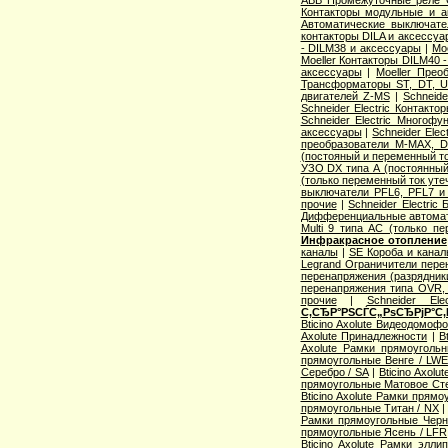
ABB Промежуточные реле 
Контакторы модульные и а
Автоматические выключат
контакторы DILA и аксессуа
- DILM38 и аксессуары
|
Mo
Moeller Контакторы DILM40 
аксессуары
|
Moeller Прео
Трансформаторы ST, DT, U
двигателей Z-MS
|
Schneid
Schneider Electric Контак
Schneider Electric Многоф
аксессуары
|
Schneider Elec
преобразователи M-MAX, D
(постояный и переменный то
УЗО DX типа А (постоянный
(только переменный ток уте
выключатели PFL6, PFL7 и
прочие
|
Schneider Electric
Дифференциальные автома
Multi 9 типа АС (только п
Инфракрасное отопление
каналы
|
SE Короба и кана
Legrand Ограничители пере
перенапряжения (разрядник
перенапряжения типа OVR
прочие
|
Schneider Ele
С‚СЂР°РЅСЃС„РѕСЂРјР°С‚
Bticino Axolute Видеодомоф
Axolute Принадлежности
|
B
Axolute Рамки прямоугол
прямоугольные Венге / LW
Серебро / SA
|
Bticino Axol
прямоугольные Матовое Сте
Bticino Axolute Рамки прям
прямоугольные Титан / NX
Рамки прямоугольные Черн
прямоугольные Ясень / LFR
Bticino Axolute Рамки элл