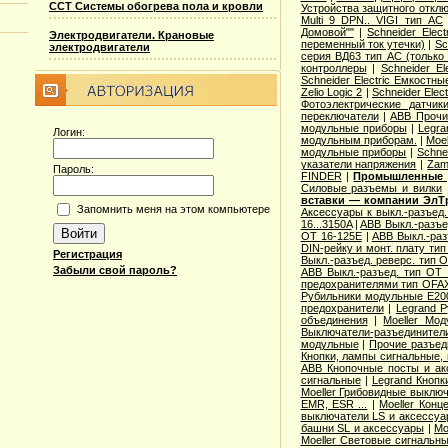
ССТ Системы обогрева пола и кровли
Устройства защитного откл
Multi 9 DPN.. VIGI тип AС
Домовой""
|
Schneider Elec
Электродвигатели. Крановые
переменный ток утечки)
|
Sc
электродвигатели
серия ВД63 тип АС (только
контроллеры
|
Schneider E
Schneider Electric Емкостны
Zelio Logic 2
|
Schneider Ele
Фотоэлектрические датчик
переключатели
|
ABB Прочи
модульные приборы
|
Legra
Логин:
модульным приборам.
|
Moe
модульные приборы
|
Schne
указатели напряжения
|
Zam
Пароль:
FINDER
|
Промышленные р
Cиловые разъемы и вилки
вставки — компании ЭлТ
Запомнить меня на этом компьютере
Аксессуары к выкл.-разъед.
16...3150A
|
ABB Выкл.-разъе
OT 16-125E
|
ABB Выкл.-раз
DIN-рейку и монт. плату ти
Регистрация
Выкл.-разъед. реверс. тип 
Забыли свой пароль?
ABB Выкл.-разъед. тип OT 2
предохранителями тип OFA
Рубильники модульные E200
предохранители
|
Legrand 
объединения
|
Moeller Мо
Выключатели-разъединители
модульные
|
Прочие разъед
Кнопки, лампы сигнальные, 
ABB Кнопочные посты и ак
сигнальные
|
Legrand Кнопк
Moeller Грибовидные выклю
EMR, ESR ...
|
Moeller Конц
выключатели LS и аксессу
башни SL и аксессуары
|
Mo
Moeller Световые сигнальн