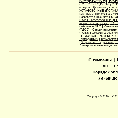
Р»Р°Р¶РґРµРЅРёСЏ, РїРѕ
С‚СЂР°РЅСЃС„РѕСЂРјР°С‚
осадков
|
Датчики воды и о
УСТАНОВОЧНЫЕ (ПОЛУФА
Комплекты крепежных элем
Нагревательные маты STO
Плиты нагревательные (НП
низкотемпературные (НО, Н
кабельные МНТ
|
Секции н
(ТДОЭ)
|
Секции нагреват
(ТСБЭ)
|
Секции нагревате
ТЕПЛОСКАТ (КОМПЛЕКТ)
Термодатчики
|
Терморегуля
|
Устройства соединения (
Электромонтажные изделия
О компании
|
FAQ
|
П
Порядок опл
Умный до
Copyright © 2007 - 20