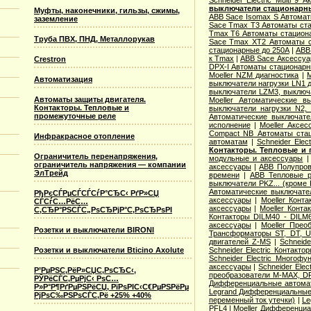
Schneider Electric Multi 9
выключатели стационарн
Муфты, наконечники, гильзы, сжимы,
ABB Sace Isomax S Автома
заземление
Sace Tmax T3 Автоматы ст
Tmax T6 Автоматы стацион
Труба ПВХ, ПНД, Металлорукав
Sace Tmax XT2 Автоматы с
стационарные до 250А
|
ABB
к Tmax
|
ABB Sace Аксессуа
Crestron
DPX-I Автоматы стационар
Moeller NZM диагностика
|
M
Автоматизация
выключатели нагрузки LN1 
выключатели LZM3, выключа
Автоматы защиты двигателя.
Moeller Автоматические 
Контакторы. Тепловые и
выключатели нагрузки N2,
промежуточные реле
Автоматические выключате
исполнение
|
Moeller Аксе
Compact NB Автоматы ста
Инфракрасное отопление
автоматам
|
Schneider Ele
Контакторы. Тепловые и 
Ограничитель перенапряжения,
модульные и аксессуары
ограничитель напряжения — компании
аксессуары
|
ABB Полупров
ЭлТрейд
времени
|
ABB Тепловые р
выключатели PKZ... (кроме 
Автоматические выключат
РђРєСЃРµСЃСЃСѓР°СЂС‹ РґР»СЏ
аксессуары
|
Moeller Конт
СЃСѓС…РёС…
аксессуары
|
Moeller Конт
С‚СЂР°РЅСЃС„РѕСЂРјР°С‚РѕСЂРѕРІ
Контакторы DILM40 - DILM
аксессуары
|
Moeller Прео
Розетки и выключатели BIRONI
Трансформаторы ST, DT, U
двигателей Z-MS
|
Schneid
Розетки и выключатели Bticino Axolute
Schneider Electric Контак
Schneider Electric Многоф
аксессуары
|
Schneider Elec
Р’РµРЅС‚РёР»СЏС‚РѕСЂС‹,
преобразователи M-MAX, D
РЎРёСЃС‚РµРјС‹ РѕС…
Дифференциальные автома
Р»Р°Р¶РґРµРЅРёСЏ, РїРѕРІС‹С€РµРЅРёРµ
Legrand Дифференциальные
РјРѕС‰РЅРѕСЃС‚Рё +25% +40%
переменный ток утечки)
|
Le
PFL4
|
Moeller Дифференциа