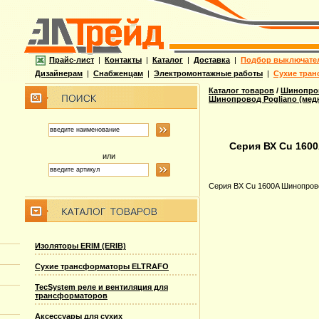
Прайс-лист
|
Контакты
|
Каталог
|
Доставка
|
Подбор выключате
Дизайнерам
|
Снабженцам
|
Электромонтажные работы
|
Сухие тран
Каталог товаров
/
Шинопров
Шинопровод Pogliano (ме
Серия ВХ Cu 160
или
Серия ВХ Cu 1600A Шинопров
Изоляторы ERIM (ERIB)
Сухие трансформаторы ELTRAFO
TecSystem реле и вентиляция для
трансформаторов
Аксессуары для сухих