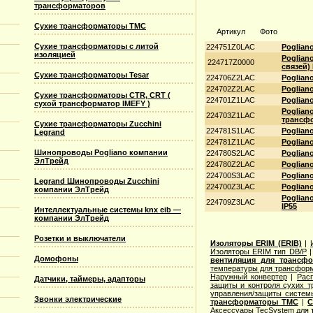
трансформаторов
Сухие трансформаторы TMC
Артикул
Фото
Сухие трансформаторы с литой
224751Z0LAC
Poglian
изоляцией
Poglian
224717Z0000
связей) 
Сухие трансформаторы Tesar
224706Z2LAC
Poglian
224702Z2LAC
Poglian
Сухие трансформаторы CTR, CRT (
224701Z1LAC
Poglian
сухой трансформатор IMEFY )
Poglian
224703Z1LAC
трансфо
Сухие трансформаторы Zucchini
224781S1LAC
Poglian
Legrand
224781Z1LAC
Poglian
Шинопроводы Pogliano компании
224780S2LAC
Poglian
ЭлТрейд
224780Z2LAC
Poglian
224700S3LAC
Poglian
Legrand Шинопроводы Zucchini
224700Z3LAC
Poglian
компании ЭлТрейд
Poglian
224709Z3LAC
IP55
Интеллектуальные системы knx eib —
компании ЭлТрейд
Розетки и выключатели
Изоляторы ERIM (ERIB)
|
Изоляторы ERIM тип DB/P
Домофоны
вентиляция для трансф
температуры для трансформ
Наружный конвертер
|
Рас
Датчики, таймеры, адапторы
защиты и контроля сухих т
управления/защиты систем
Звонки электрические
трансформаторы TMC
|
С
Аксессуары TecSystem для