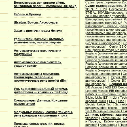
Сухие трансформаторы Zucc
Вентиляторы: вентилятор silent,
Сухие трансформаторы Zu
вентилятор decor — компании ЭлТрейд
3P+N+PE IP 20
|
Покрытие BT
BT-E AL 100A Шинопровод тр
Кабель и Провод
200A Шинопровод троллейны
Шинопровод троллейный Po
Шкафы, Боксы, Аксессуары
Шинопровод троллейный Po
Шинопровод Pogliano (ал
(алюминивые шинопроводы
Защита протечки воды Нептун
(алюминивые шинопроводы
(алюминивые шинопроводы
Удлинители, разъемы бытовые,
(алюминивые шинопроводы
разветвители, панели защиты
(медные шинопроводы)
|
Се
шинопроводы)
|
Серия ВS C
Стандартные отводные блок
Автоматические выключатели
Pogliano (алюминивые шино
модульные
Pogliano (алюминивые шино
Pogliano (алюминивые шино
Автоматические выключатели
Pogliano (алюминивые шино
стационарные
Pogliano (алюминивые шино
Pogliano (медные шинопров
Автоматы защиты двигателя.
(медные шинопроводы)
|
Се
Контакторы. Тепловые и
шинопроводы)
|
Серия ВХ 
промежуточные реле moeller dilm
шинопроводы)
|
Серия ВХ 
шинопроводы)
|
Legrand Ш
EIB Акторы
|
ABB EIB Сенс
Узо, дифференциальный автомат,
Legrand Mosaic ЕIB (Instabu
дифавтомат — компании ЭлТрейд
instabus — компании ЭлТре
Bticino Light (LT) и Light Tec
Контроллеры. Датчики. Концевые
Коробки, Люки
|
EDE
|
Elso
выключатели
Electric Unica Top
|
Schneid
видеодомофон bticino — ко
Siedl Вызывные панели CL
Модульные кнопки, лампы, таймеры,
Датчики, таймеры, адапт
реле контроля напряжения и тока
упаковке
|
Zamel Звонки
|
Ве
и Провод
|
Кабели силовы
Промышленные розетки, вилки,
силовой
|
Конвекторы
|
Пров