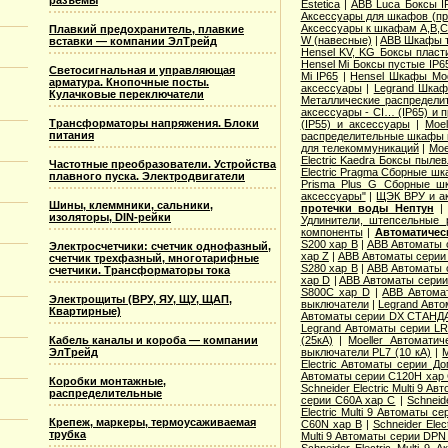
разъемы
Estetica
|
ABB Luca Боксы I
Аксессуары для шкафов (про
Аксессуары к шкафам A,B,C,
Плавкий предохранитель, плавкие
W (навесные)
|
ABB Шкафы т
вставки — компании ЭлТрейд
Hensel KV, KG Боксы пласт
Hensel Mi Боксы пустые IP6
Светосигнальная и управляющая
Mi IP65
|
Hensel Шкафы Modi
арматура. Кнопочные посты.
аксессуары
|
Legrand Шкафы
Кулачковые переключатели
Металлические распределит
аксессуары - CI… (IP65) и 
Трансформаторы напряжения. Блоки
(IP55) и аксессуары
|
Moe
питания
распределительные шкафы 
для телекоммуникаций
|
Moe
Electric Kaedra Боксы пыле
Частотные преобразователи. Устройства
Electric Pragma Сборные ш
плавного пуска. Электродвигатели
Prisma Plus G Сборные ш
аксессуары"
|
ЩЭК ВРУ и а
Шины, клеммники, сальники,
протечки воды Нептун
изоляторы, DIN-рейки
Удлинители, штепсельные 
компоненты
|
Автоматичес
S200 хар B
|
ABB Автоматы 
Электросчетчики: счетчик однофазный,
хар Z
|
ABB Автоматы серии
счетчик трехфазный, многотарифные
S280 хар B
|
ABB Автоматы 
счетчики. Трансформаторы тока
хар D
|
ABB Автоматы серии
S800C хар D
|
ABB Автома
Электрощиты (ВРУ, ЯУ, ЩУ, ЩАП,
выключатели
|
Legrand Авто
Квартирные)
Автоматы серии DX СТАНДА
Legrand Автоматы серии LR
Кабель каналы и короба — компании
(25кА)
|
Moeller Автоматич
ЭлТрейд
выключатели PL7 (10 кА)
|
M
Electric Aвтоматы серии Д
Автоматы серии C120H хар
Коробки монтажные,
Schneider Electric Multi 9 А
распределительные
серии C60A хар C
|
Schneid
Electric Multi 9 Автоматы с
Крепеж, маркеры, термоусаживаемая
C60N хар B
|
Schneider Elec
трубка
Multi 9 Автоматы серии DPN