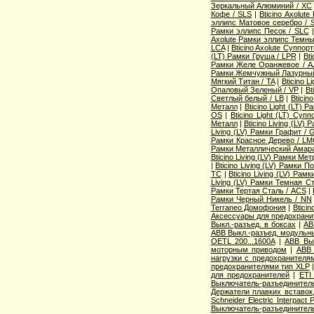
Зеркальный Алюминий / XC
Кофе / SLS
|
Bticino Axolut
эллипс Матовое серебро / 
Рамки эллипс Песок / SLC
Axolute Рамки эллипс Темны
LCA
|
Bticino Axolute Суппор
(LT) Рамки Груша / LPR
|
Bti
Рамки Желе Оранжевое / A
Рамки Жемчужный Лазурный
Мягкий Титан / TA
|
Bticino 
Опаловый Зеленый / VP
|
Bt
Светлый белый / LB
|
Bticin
Металл
|
Bticino Light (LT) 
OS
|
Bticino Light (LT) Суп
Металл
|
Bticino Living (LV
Living (LV) Рамки Графит / 
Рамки Красное Дерево / L
Рамки Металлический Амара
Bticino Living (LV) Рамки Ме
|
Bticino Living (LV) Рамки 
TC
|
Bticino Living (LV) Ра
Living (LV) Рамки Темная С
Рамки Тертая Сталь / ACS
|
Рамки Черный Никель / NN
Terraneo Домофония
|
Btici
Аксессуары для предохрани
Выкл.-разъед. в боксах
|
AB
ABB Выкл.-разъед. модульны
OETL 200...1600A
|
ABB Вык
моторным приводом
|
ABB 
нагрузки с предохранителя
предохранителями тип XLP
для предохранителей
|
ETI
Выключатель-разъединитель
Держатели плавких вставок
Schneider Electric Interpac
Выключатель-разъединител