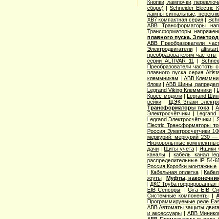
Кнопки, лампочки, переключ
сборе)
|
Schneider Electri
лампы сигнальные, переклю
XB7 компактная серия
|
Schn
ABB Трансформаторы нап
Трансформаторы напряжен
плавного пуска. Электро
ABB Преобразователи час
Электродвигатели
|
altista
преобразователям частоты
серии ALTIVAR 11
|
Schnei
Преобразователи частоты с
плавного пуска серия Altist
клеммникам
|
ABB Клеммник
блоки
|
ABB Шины, рапредел
Legrand Viking Клеммники
|
Кросс-модули
|
Legrand Шин
рейки
|
ЩЭК Знаки электро
Трансформаторы тока
|
A
Электросчётчики
|
Legrand
Legrand Электросчётчики
|
Electric Трансформаторы то
Россия Электросчетчики 1Ф
меркурий: меркурий 230 —
Низковольтные комплектные
дачи
|
Щиты учета
|
Ящики 
каналы
|
кабель канал l
распределительные IP 54-6
Россия Коробки монтажные
|
Кабельная оплетка
|
Кабел
жгуты
|
Муфты, наконечник
|
ДКС Труба гофрированная 
EIB Сенсоры
|
Gira EIB С
Системные компоненты
|
Программируемые реле Easy
ABB Автоматы защиты двига
и аксессуары
|
ABB Миникон