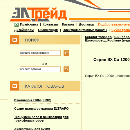
Прайс-лист
|
Контакты
|
Каталог
|
Доставка
|
Подбор выключате
Дизайнерам
|
Снабженцам
|
Электромонтажные работы
|
Сухие тран
Каталог товаров
/
Шинопров
Шинопровод Pogliano (ме
Серия ВХ Cu 120
или
Серия ВХ Cu 1200A Шинопров
Изоляторы ERIM (ERIB)
Сухие трансформаторы ELTRAFO
TecSystem реле и вентиляция для
трансформаторов
Аксессуары для сухих