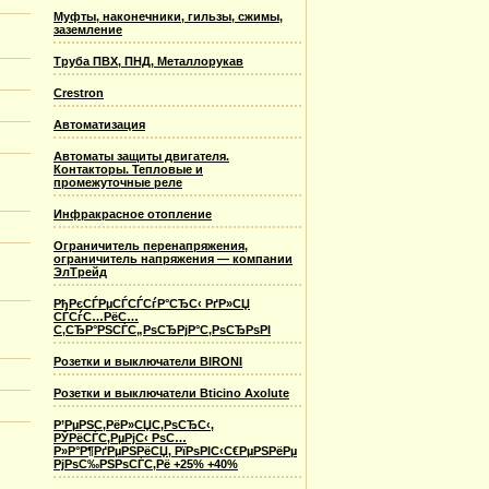
Муфты, наконечники, гильзы, сжимы,
заземление
Труба ПВХ, ПНД, Металлорукав
Crestron
Автоматизация
Автоматы защиты двигателя.
Контакторы. Тепловые и
промежуточные реле
Инфракрасное отопление
Ограничитель перенапряжения,
ограничитель напряжения — компании
ЭлТрейд
РђРєСЃРµСЃСЃСѓР°СЂС‹ РґР»СЏ
СЃСѓС…РёС…
С‚СЂР°РЅСЃС„РѕСЂРјР°С‚РѕСЂРѕРІ
Розетки и выключатели BIRONI
Розетки и выключатели Bticino Axolute
Р’РµРЅС‚РёР»СЏС‚РѕСЂС‹,
РЎРёСЃС‚РµРјС‹ РѕС…
Р»Р°Р¶РґРµРЅРёСЏ, РїРѕРІС‹С€РµРЅРёРµ
РјРѕС‰РЅРѕСЃС‚Рё +25% +40%