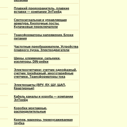
разъемы
Плавкий предохранитель, плавкие
вставки — компании ЭлТрейд
Светосигнальная и управляющая
арматура. Кнопочные посты.
Кулачковые переключатели
Трансформаторы напряжения. Блоки
питания
Частотные преобразователи. Устройства
плавного пуска. Электродвигатели
Шины, клеммники, сальники,
изоляторы, DIN-рейки
Электросчетчики: счетчик однофазный,
счетчик трехфазный, многотарифные
счетчики. Трансформаторы тока
Электрощиты (ВРУ, ЯУ, ЩУ, ЩАП,
Квартирные)
Кабель каналы и короба — компании
ЭлТрейд
Коробки монтажные,
распределительные
Крепеж, маркеры, термоусаживаемая
трубка