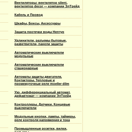
Вентиляторы: вентилятор silent,
вентилятор decor — компании ЭлТрейд
Кабель и Провод
Шкафы, Боксы, Аксессуары
Защита протечки воды Нептун
Удлинители, разъемы бытовые,
разветвители, панели защиты
Автоматические выключатели
модульные
Автоматические выключатели
стационарные
Автоматы защиты двигателя.
Контакторы. Тепловые и
промежуточные реле moeller dilm
Узо, дифференциальный автомат,
дифавтомат — компании ЭлТрейд
Контроллеры. Датчики. Концевые
выключатели
Модульные кнопки, лампы, таймеры,
реле контроля напряжения и тока
Промышленные розетки, вилки,