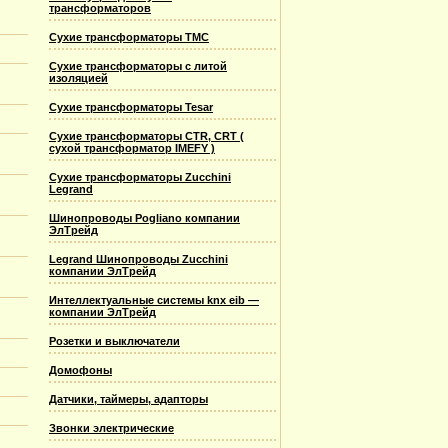
трансформаторов
Сухие трансформаторы TMC
Сухие трансформаторы с литой
изоляцией
Сухие трансформаторы Tesar
Сухие трансформаторы CTR, CRT (
сухой трансформатор IMEFY )
Сухие трансформаторы Zucchini
Legrand
Шинопроводы Pogliano компании
ЭлТрейд
Legrand Шинопроводы Zucchini
компании ЭлТрейд
Интеллектуальные системы knx eib —
компании ЭлТрейд
Розетки и выключатели
Домофоны
Датчики, таймеры, адапторы
Звонки электрические