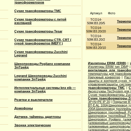
трансформаторов
Сухие трансформаторы TMC
Артикул
Фото
Сухие трансформаторы с литой
ТСО14-
Термопр
изоляцией
50М.В3.20/5
ТСО14-
Термопр
Сухие трансформаторы Tesar
50М.В3.20/20
ТСО14-
Термопр
50М.В3.20/2
Сухие трансформаторы CTR, CRT (
сухой трансформатор IMEFY )
ТСО14-
Термопр
50М.В3.20/10
Сухие трансформаторы Zucchini
Legrand
Изоляторы ERIM (ERIB)
|
Шинопроводы Pogliano компании
Изоляторы ERIM тип DB/P
ЭлТрейд
вентиляция для трансф
температуры для трансформ
Legrand Шинопроводы Zucchini
Наружный конвертер
|
Рас
компании ЭлТрейд
защиты и контроля сухих т
управления/защиты систем
Интеллектуальные системы knx eib —
трансформаторы TMC
|
С
компании ЭлТрейд
Аксессуары TecSystem для
Сухие трансформаторы Zucc
Сухие трансформаторы Zu
Розетки и выключатели
3P+N+PE IP 20
|
Покрытие BT
BT-E AL 100A Шинопровод тр
Домофоны
200A Шинопровод троллейны
Шинопровод троллейный Po
Шинопровод троллейный Po
Датчики, таймеры, адапторы
Шинопровод Pogliano (ал
(алюминивые шинопроводы
Звонки электрические
(алюминивые шинопроводы
(алюминивые шинопроводы