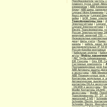
Преобразователи частоты с
плавного пуска серия Altist
клеммникам
|
ABB Клеммник
блоки
|
ABB Шины, рапредел
Legrand Viking Клеммники
|
Кросс-модули
|
Legrand Шин
рейки
|
ЩЭК Знаки электро
Трансформаторы тока
|
A
Электросчётчики
|
Legrand
Legrand Электросчётчики
|
Electric Трансформаторы то
Россия Электросчетчики 1Ф
меркурий: меркурий 230 —
Низковольтные комплектные
дачи
|
Щиты учета
|
Ящики 
каналы
|
кабель канал l
распределительные IP 54-6
Россия Коробки монтажные
|
Кабельная оплетка
|
Кабел
жгуты
|
Муфты, наконечник
|
ДКС Труба гофрированная 
EIB Сенсоры
|
Gira EIB С
Системные компоненты
|
Программируемые реле Easy
ABB Автоматы защиты двига
и аксессуары
|
ABB Миникон
ABB Промежуточные реле 
Контакторы модульные и а
Автоматические выключат
контакторы DILA и аксессуа
- DILM38 и аксессуары
|
Mo
Moeller Контакторы DILM40 
аксессуары
|
Moeller Прео
Трансформаторы ST, DT, U
двигателей Z-MS
|
Schneid
Schneider Electric Контак
Schneider Electric Многоф