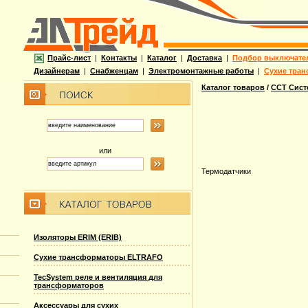
Прайс-лист
|
Контакты
|
Каталог
|
Доставка
|
Подбор выключате
Дизайнерам
|
Снабженцам
|
Электромонтажные работы
|
Сухие тран
Каталог товаров
/
ССТ Сист
или
Термодатчики
Изоляторы ERIM (ERIB)
Сухие трансформаторы ELTRAFO
TecSystem реле и вентиляция для
трансформаторов
Аксессуары для сухих