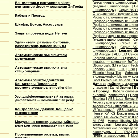
(алюминивые шинопроводы
Вентиляторы: вентилятор silent,
(медные шинопроводы)
|
Се
вентилятор decor — компании ЭлТрейд
шинопроводы)
|
Серия ВS C
Стандартные отводные блок
Кабель и Провод
Pogliano (алюминивые шино
Pogliano (алюминивые шино
Шкафы, Боксы, Аксессуары
Pogliano (алюминивые шино
Pogliano (алюминивые шино
Pogliano (алюминивые шино
Защита протечки воды Нептун
Pogliano (медные шинопров
(медные шинопроводы)
|
Се
Удлинители, разъемы бытовые,
шинопроводы)
|
Серия ВХ 
разветвители, панели защиты
шинопроводы)
|
Серия ВХ 
шинопроводы)
|
Legrand Ш
EIB Акторы
|
ABB EIB Сенс
Автоматические выключатели
Legrand Mosaic ЕIB (Instabu
модульные
instabus — компании ЭлТре
Bticino Light (LT) и Light Tec
Автоматические выключатели
Коробки, Люки
|
EDE
|
Elso
стационарные
Electric Unica Top
|
Schneid
видеодомофон bticino — ко
Автоматы защиты двигателя.
Siedl Вызывные панели CL
Контакторы. Тепловые и
Датчики, таймеры, адапт
промежуточные реле moeller dilm
упаковке
|
Zamel Звонки
|
Ве
и Провод
|
Кабели силовы
силовой
|
Конвекторы
|
Пров
Узо, дифференциальный автомат,
Estetica
|
ABB Luca Боксы I
дифавтомат — компании ЭлТрейд
Аксессуары для шкафов (про
Аксессуары к шкафам A,B,C,
Контроллеры. Датчики. Концевые
W (навесные)
|
ABB Шкафы т
выключатели
Hensel KV, KG Боксы пласт
Hensel Mi Боксы пустые IP6
Mi IP65
|
Hensel Шкафы Modi
Модульные кнопки, лампы, таймеры,
аксессуары
|
Legrand Шкафы
реле контроля напряжения и тока
Металлические распределит
аксессуары - CI… (IP65) и 
Промышленные розетки, вилки,
(IP55) и аксессуары
|
Moe