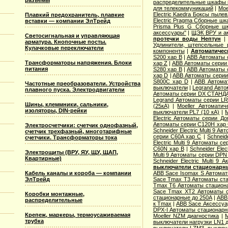
разъемы
распределительные шкафы 
для телекоммуникаций
|
Moe
Electric Kaedra Боксы пыле
Плавкий предохранитель, плавкие
Electric Pragma Сборные ш
вставки — компании ЭлТрейд
Prisma Plus G Сборные ш
аксессуары"
|
ЩЭК ВРУ и а
Светосигнальная и управляющая
протечки воды Нептун
арматура. Кнопочные посты.
Удлинители, штепсельные 
Кулачковые переключатели
компоненты
|
Автоматичес
S200 хар B
|
ABB Автоматы 
Трансформаторы напряжения. Блоки
хар Z
|
ABB Автоматы серии
питания
S280 хар B
|
ABB Автоматы 
хар D
|
ABB Автоматы серии
S800C хар D
|
ABB Автома
Частотные преобразователи. Устройства
выключатели
|
Legrand Авто
плавного пуска. Электродвигатели
Автоматы серии DX СТАНДА
Legrand Автоматы серии LR
Шины, клеммники, сальники,
(25кА)
|
Moeller Автоматич
изоляторы, DIN-рейки
выключатели PL7 (10 кА)
|
M
Electric Aвтоматы серии Д
Автоматы серии C120H хар
Электросчетчики: счетчик однофазный,
Schneider Electric Multi 9 А
счетчик трехфазный, многотарифные
серии C60A хар C
|
Schneid
счетчики. Трансформаторы тока
Electric Multi 9 Автоматы с
C60N хар B
|
Schneider Elec
Электрощиты (ВРУ, ЯУ, ЩУ, ЩАП,
Multi 9 Автоматы серии DPN
Квартирные)
Schneider Electric Multi 9
выключатели стационарн
Кабель каналы и короба — компании
ABB Sace Isomax S Автома
ЭлТрейд
Sace Tmax T3 Автоматы ст
Tmax T6 Автоматы стацион
Sace Tmax XT2 Автоматы с
Коробки монтажные,
стационарные до 250А
|
ABB
распределительные
к Tmax
|
ABB Sace Аксессуа
DPX-I Автоматы стационар
Крепеж, маркеры, термоусаживаемая
Moeller NZM диагностика
|
M
трубка
выключатели нагрузки LN1 