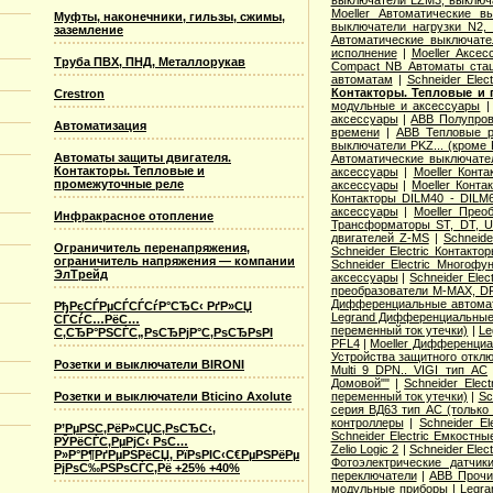
выключатели LZM3, выключа
Moeller Автоматические 
Муфты, наконечники, гильзы, сжимы,
выключатели нагрузки N2,
заземление
Автоматические выключате
исполнение
|
Moeller Аксе
Труба ПВХ, ПНД, Металлорукав
Compact NB Автоматы ста
автоматам
|
Schneider Ele
Контакторы. Тепловые и 
Crestron
модульные и аксессуары
аксессуары
|
ABB Полупров
Автоматизация
времени
|
ABB Тепловые р
выключатели PKZ... (кроме 
Автоматы защиты двигателя.
Автоматические выключат
Контакторы. Тепловые и
аксессуары
|
Moeller Конт
промежуточные реле
аксессуары
|
Moeller Конт
Контакторы DILM40 - DILM
аксессуары
|
Moeller Прео
Инфракрасное отопление
Трансформаторы ST, DT, U
двигателей Z-MS
|
Schneid
Ограничитель перенапряжения,
Schneider Electric Контак
ограничитель напряжения — компании
Schneider Electric Многоф
ЭлТрейд
аксессуары
|
Schneider Elec
преобразователи M-MAX, D
Дифференциальные автома
РђРєСЃРµСЃСЃСѓР°СЂС‹ РґР»СЏ
Legrand Дифференциальные
СЃСѓС…РёС…
переменный ток утечки)
|
Le
С‚СЂР°РЅСЃС„РѕСЂРјР°С‚РѕСЂРѕРІ
PFL4
|
Moeller Дифференциа
Устройства защитного откл
Розетки и выключатели BIRONI
Multi 9 DPN.. VIGI тип AС
Домовой""
|
Schneider Elec
Розетки и выключатели Bticino Axolute
переменный ток утечки)
|
Sc
серия ВД63 тип АС (только
контроллеры
|
Schneider E
Р’РµРЅС‚РёР»СЏС‚РѕСЂС‹,
Schneider Electric Емкостны
РЎРёСЃС‚РµРјС‹ РѕС…
Zelio Logic 2
|
Schneider Ele
Р»Р°Р¶РґРµРЅРёСЏ, РїРѕРІС‹С€РµРЅРёРµ
Фотоэлектрические датчик
РјРѕС‰РЅРѕСЃС‚Рё +25% +40%
переключатели
|
ABB Прочи
модульные приборы
|
Legra