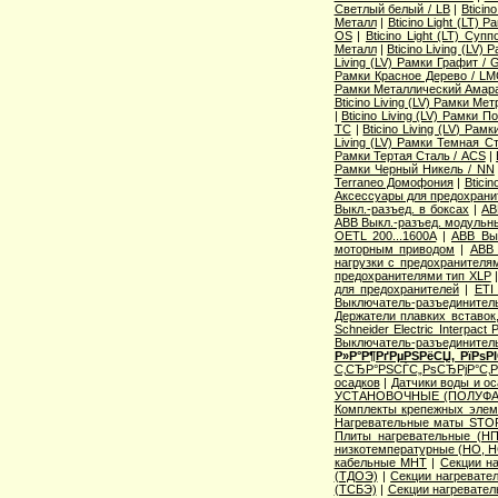
Светлый белый / LB
|
Bticin
Металл
|
Bticino Light (LT) 
OS
|
Bticino Light (LT) Суп
Металл
|
Bticino Living (LV
Living (LV) Рамки Графит / 
Рамки Красное Дерево / L
Рамки Металлический Амара
Bticino Living (LV) Рамки Ме
|
Bticino Living (LV) Рамки 
TC
|
Bticino Living (LV) Ра
Living (LV) Рамки Темная С
Рамки Тертая Сталь / ACS
|
Рамки Черный Никель / NN
Terraneo Домофония
|
Btici
Аксессуары для предохрани
Выкл.-разъед. в боксах
|
AB
ABB Выкл.-разъед. модульны
OETL 200...1600A
|
ABB Вык
моторным приводом
|
ABB 
нагрузки с предохранителя
предохранителями тип XLP
для предохранителей
|
ETI
Выключатель-разъединитель
Держатели плавких вставок
Schneider Electric Interpac
Выключатель-разъединител
Р»Р°Р¶РґРµРЅРёСЏ, РїРѕ
С‚СЂР°РЅСЃС„РѕСЂРјР°С‚
осадков
|
Датчики воды и о
УСТАНОВОЧНЫЕ (ПОЛУФА
Комплекты крепежных элем
Нагревательные маты STO
Плиты нагревательные (НП
низкотемпературные (НО, Н
кабельные МНТ
|
Секции н
(ТДОЭ)
|
Секции нагреват
(ТСБЭ)
|
Секции нагревате