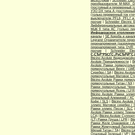
аксессуары
|
Schneider Elec
преобразователи M-MAX, D
(постояный и переменный то
УЗО DX типа А (постоянный
(только переменный ток уте
выключатели PFL6, PFL7 и
прочие
|
Schneider Electric
Дифференциальные автома
Multi 9 типа АС (только п
Инфракрасное отопление
каналы
|
SE Короба и кана
Legrand Ограничители пере
перенапряжения (разрядник
перенапряжения типа OVR
прочие
|
Schneider Ele
С‚СЂР°РЅСЃС„РѕСЂРјР°С‚
Bticino Axolute Видеодомоф
Axolute Принадлежности
|
B
Axolute Рамки прямоугол
прямоугольные Венге / LW
Серебро / SA
|
Bticino Axol
прямоугольные Матовое Сте
Bticino Axolute Рамки прям
прямоугольные Титан / NX
Рамки прямоугольные Черн
прямоугольные Ясень / LFR
Bticino Axolute Рамки элл
Зеркальный Алюминий / XC
Кофе / SLS
|
Bticino Axolut
эллипс Матовое серебро / 
Рамки эллипс Песок / SLC
Axolute Рамки эллипс Темны
LCA
|
Bticino Axolute Суппор
(LT) Рамки Груша / LPR
|
Bti
Рамки Желе Оранжевое / A
Рамки Жемчужный Лазурный
Мягкий Титан / TA
|
Bticino 
Опаловый Зеленый / VP
|
Bt