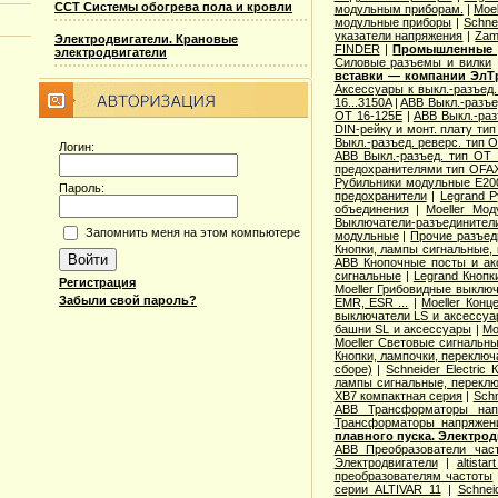
ССТ Системы обогрева пола и кровли
модульным приборам.
|
Moe
модульные приборы
|
Schne
указатели напряжения
|
Zam
Электродвигатели. Крановые
FINDER
|
Промышленные р
электродвигатели
Cиловые разъемы и вилки
вставки — компании ЭлТ
Аксессуары к выкл.-разъед.
16...3150A
|
ABB Выкл.-разъе
OT 16-125E
|
ABB Выкл.-раз
DIN-рейку и монт. плату ти
Выкл.-разъед. реверс. тип 
Логин:
ABB Выкл.-разъед. тип OT 2
предохранителями тип OFA
Рубильники модульные E200
Пароль:
предохранители
|
Legrand 
объединения
|
Moeller Мо
Выключатели-разъединители
Запомнить меня на этом компьютере
модульные
|
Прочие разъед
Кнопки, лампы сигнальные, 
ABB Кнопочные посты и ак
сигнальные
|
Legrand Кнопк
Регистрация
Moeller Грибовидные выклю
Забыли свой пароль?
EMR, ESR ...
|
Moeller Конц
выключатели LS и аксессу
башни SL и аксессуары
|
Mo
Moeller Световые сигнальн
Кнопки, лампочки, переключ
сборе)
|
Schneider Electri
лампы сигнальные, переклю
XB7 компактная серия
|
Schn
ABB Трансформаторы нап
Трансформаторы напряжен
плавного пуска. Электро
ABB Преобразователи час
Электродвигатели
|
altista
преобразователям частоты
серии ALTIVAR 11
|
Schnei