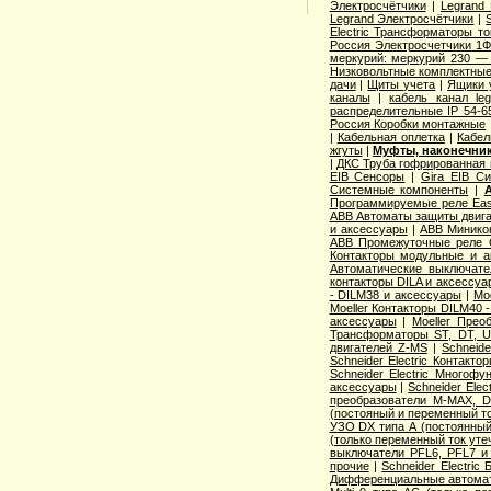
Электросчётчики
|
Legrand
Legrand Электросчётчики
|
Electric Трансформаторы то
Россия Электросчетчики 1Ф
меркурий: меркурий 230 —
Низковольтные комплектные
дачи
|
Щиты учета
|
Ящики 
каналы
|
кабель канал l
распределительные IP 54-6
Россия Коробки монтажные
|
Кабельная оплетка
|
Кабел
жгуты
|
Муфты, наконечник
|
ДКС Труба гофрированная 
EIB Сенсоры
|
Gira EIB С
Системные компоненты
|
Программируемые реле Easy
ABB Автоматы защиты двига
и аксессуары
|
ABB Миникон
ABB Промежуточные реле 
Контакторы модульные и а
Автоматические выключат
контакторы DILA и аксессуа
- DILM38 и аксессуары
|
Mo
Moeller Контакторы DILM40 
аксессуары
|
Moeller Прео
Трансформаторы ST, DT, U
двигателей Z-MS
|
Schneid
Schneider Electric Контак
Schneider Electric Многоф
аксессуары
|
Schneider Elec
преобразователи M-MAX, D
(постояный и переменный то
УЗО DX типа А (постоянный
(только переменный ток уте
выключатели PFL6, PFL7 и
прочие
|
Schneider Electric
Дифференциальные автома