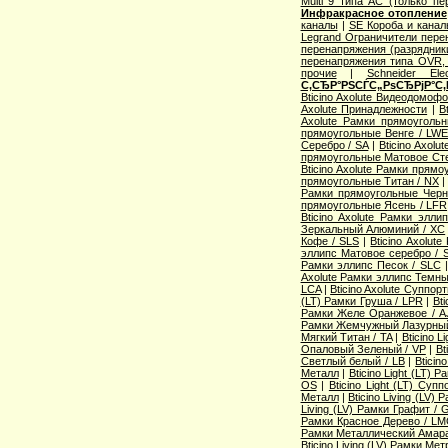
Multi 9 типа АС (только п
Инфракрасное отопление
каналы
|
SE Короба и кана
Legrand Ограничители пере
перенапряжения (разрядник
перенапряжения типа OVR
прочие
|
Schneider Ele
С‚СЂР°РЅСЃС„РѕСЂРјР°С‚
Bticino Axolute Видеодомоф
Axolute Принадлежности
|
B
Axolute Рамки прямоугол
прямоугольные Венге / LW
Серебро / SA
|
Bticino Axol
прямоугольные Матовое Сте
Bticino Axolute Рамки прям
прямоугольные Титан / NX
Рамки прямоугольные Черн
прямоугольные Ясень / LFR
Bticino Axolute Рамки элл
Зеркальный Алюминий / XC
Кофе / SLS
|
Bticino Axolut
эллипс Матовое серебро / 
Рамки эллипс Песок / SLC
Axolute Рамки эллипс Темны
LCA
|
Bticino Axolute Суппор
(LT) Рамки Груша / LPR
|
Bti
Рамки Желе Оранжевое / A
Рамки Жемчужный Лазурный
Мягкий Титан / TA
|
Bticino 
Опаловый Зеленый / VP
|
Bt
Светлый белый / LB
|
Bticin
Металл
|
Bticino Light (LT) 
OS
|
Bticino Light (LT) Суп
Металл
|
Bticino Living (LV
Living (LV) Рамки Графит / 
Рамки Красное Дерево / L
Рамки Металлический Амара
Bticino Living (LV) Рамки Ме