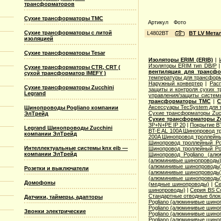
трансформаторов
Сухие трансформаторы TMC
Артикул
Фото
Сухие трансформаторы с литой
L4802BT
BT LV Мета
изоляцией
Сухие трансформаторы Tesar
Изоляторы ERIM (ERIB)
|
Изоляторы ERIM тип DB/P
Сухие трансформаторы CTR, CRT (
вентиляция для трансф
сухой трансформатор IMEFY )
температуры для трансформ
Наружный конвертер
|
Рас
Сухие трансформаторы Zucchini
защиты и контроля сухих т
Legrand
управления/защиты систем
трансформаторы TMC
|
С
Аксессуары TecSystem для
Шинопроводы Pogliano компании
Сухие трансформаторы Zucc
ЭлТрейд
Сухие трансформаторы Zu
3P+N+PE IP 20
|
Покрытие BT
Legrand Шинопроводы Zucchini
BT-E AL 100A Шинопровод тр
компании ЭлТрейд
200A Шинопровод троллейны
Шинопровод троллейный Po
Интеллектуальные системы knx eib —
Шинопровод троллейный Po
компании ЭлТрейд
Шинопровод Pogliano (ал
(алюминивые шинопроводы
(алюминивые шинопроводы
Розетки и выключатели
(алюминивые шинопроводы
(алюминивые шинопроводы
Домофоны
(медные шинопроводы)
|
Се
шинопроводы)
|
Серия ВS C
Стандартные отводные блок
Датчики, таймеры, адапторы
Pogliano (алюминивые шино
Pogliano (алюминивые шино
Звонки электрические
Pogliano (алюминивые шино
Pogliano (алюминивые шино