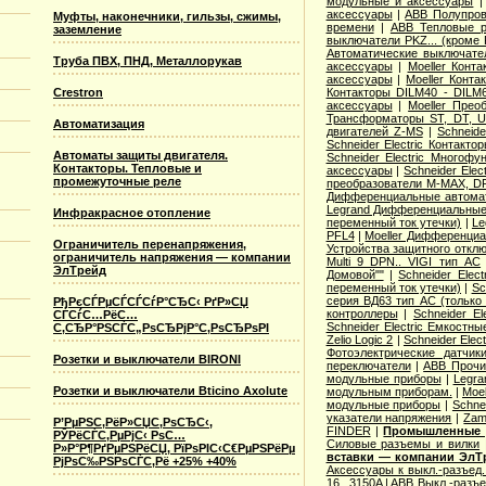
модульные и аксессуары
аксессуары
|
ABB Полупров
Муфты, наконечники, гильзы, сжимы,
времени
|
ABB Тепловые р
заземление
выключатели PKZ... (кроме 
Автоматические выключат
Труба ПВХ, ПНД, Металлорукав
аксессуары
|
Moeller Конт
аксессуары
|
Moeller Конт
Crestron
Контакторы DILM40 - DILM
аксессуары
|
Moeller Прео
Трансформаторы ST, DT, U
Автоматизация
двигателей Z-MS
|
Schneid
Schneider Electric Контак
Автоматы защиты двигателя.
Schneider Electric Многоф
Контакторы. Тепловые и
аксессуары
|
Schneider Elec
промежуточные реле
преобразователи M-MAX, D
Дифференциальные автома
Legrand Дифференциальные
Инфракрасное отопление
переменный ток утечки)
|
Le
PFL4
|
Moeller Дифференциа
Ограничитель перенапряжения,
Устройства защитного откл
ограничитель напряжения — компании
Multi 9 DPN.. VIGI тип AС
ЭлТрейд
Домовой""
|
Schneider Elec
переменный ток утечки)
|
Sc
серия ВД63 тип АС (только
РђРєСЃРµСЃСЃСѓР°СЂС‹ РґР»СЏ
контроллеры
|
Schneider E
СЃСѓС…РёС…
Schneider Electric Емкостны
С‚СЂР°РЅСЃС„РѕСЂРјР°С‚РѕСЂРѕРІ
Zelio Logic 2
|
Schneider Ele
Фотоэлектрические датчик
Розетки и выключатели BIRONI
переключатели
|
ABB Прочи
модульные приборы
|
Legra
Розетки и выключатели Bticino Axolute
модульным приборам.
|
Moe
модульные приборы
|
Schne
указатели напряжения
|
Zam
Р’РµРЅС‚РёР»СЏС‚РѕСЂС‹,
FINDER
|
Промышленные р
РЎРёСЃС‚РµРјС‹ РѕС…
Cиловые разъемы и вилки
Р»Р°Р¶РґРµРЅРёСЏ, РїРѕРІС‹С€РµРЅРёРµ
вставки — компании ЭлТ
РјРѕС‰РЅРѕСЃС‚Рё +25% +40%
Аксессуары к выкл.-разъед.
16...3150A
|
ABB Выкл.-разъе