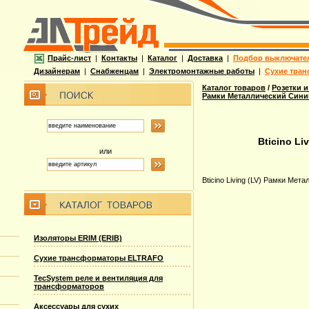
Прайс-лист
|
Контакты
|
Каталог
|
Доставка
|
Подбор выключате
Дизайнерам
|
Снабженцам
|
Электромонтажные работы
|
Сухие тран
Каталог товаров
/
Розетки и
Рамки Металлический Синий
Bticino Li
или
Bticino Living (LV) Рамки Мет
Изоляторы ERIM (ERIB)
Сухие трансформаторы ELTRAFO
TecSystem реле и вентиляция для
трансформаторов
Аксессуары для сухих