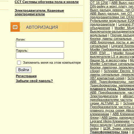
ССТ Системы обогрева пола и кровли
OT 16-125E
|
ABB Выкл.-раз
DIN-рейку и монт. плату ти
Выкл.-разъед. реверс. тип 
Электродвигатели. Крановые
ABB Выкл.-разъед. тип OT 2
электродвигатели
предохранителями тип OFA
Рубильники модульные E200
предохранители
|
Legrand 
объединения
|
Moeller Мо
Выключатели-разъединители
модульные
|
Прочие разъед
Кнопки, лампы сигнальные, 
Логин:
ABB Кнопочные посты и ак
сигнальные
|
Legrand Кнопк
Moeller Грибовидные выклю
Пароль:
EMR, ESR ...
|
Moeller Конц
выключатели LS и аксессу
башни SL и аксессуары
|
Mo
Запомнить меня на этом компьютере
Moeller Световые сигнальн
Кнопки, лампочки, переключ
сборе)
|
Schneider Electri
лампы сигнальные, переклю
Регистрация
XB7 компактная серия
|
Schn
Забыли свой пароль?
ABB Трансформаторы нап
Трансформаторы напряжен
плавного пуска. Электро
ABB Преобразователи час
Электродвигатели
|
altista
преобразователям частоты
серии ALTIVAR 11
|
Schnei
Преобразователи частоты с
плавного пуска серия Altist
клеммникам
|
ABB Клеммник
блоки
|
ABB Шины, рапредел
Legrand Viking Клеммники
|
Кросс-модули
|
Legrand Шин
рейки
|
ЩЭК Знаки электро
Трансформаторы тока
|
A