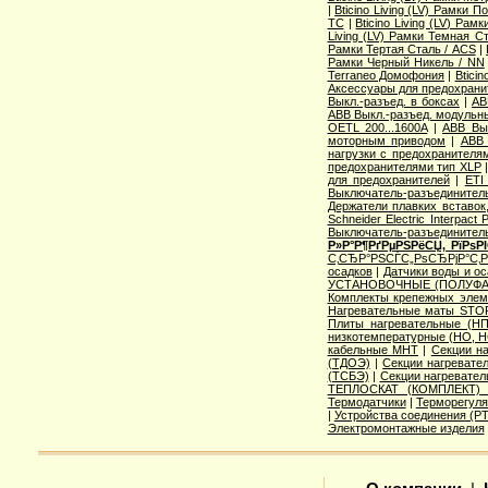
|
Bticino Living (LV) Рамки 
TC
|
Bticino Living (LV) Ра
Living (LV) Рамки Темная С
Рамки Тертая Сталь / ACS
|
Рамки Черный Никель / NN
Terraneo Домофония
|
Btici
Аксессуары для предохрани
Выкл.-разъед. в боксах
|
AB
ABB Выкл.-разъед. модульны
OETL 200...1600A
|
ABB Вык
моторным приводом
|
ABB 
нагрузки с предохранителя
предохранителями тип XLP
для предохранителей
|
ETI
Выключатель-разъединитель
Держатели плавких вставок
Schneider Electric Interpac
Выключатель-разъединител
Р»Р°Р¶РґРµРЅРёСЏ, РїРѕ
С‚СЂР°РЅСЃС„РѕСЂРјР°С‚
осадков
|
Датчики воды и о
УСТАНОВОЧНЫЕ (ПОЛУФА
Комплекты крепежных элем
Нагревательные маты STO
Плиты нагревательные (НП
низкотемпературные (НО, Н
кабельные МНТ
|
Секции н
(ТДОЭ)
|
Секции нагреват
(ТСБЭ)
|
Секции нагревате
ТЕПЛОСКАТ (КОМПЛЕКТ)
Термодатчики
|
Терморегуля
|
Устройства соединения (
Электромонтажные изделия