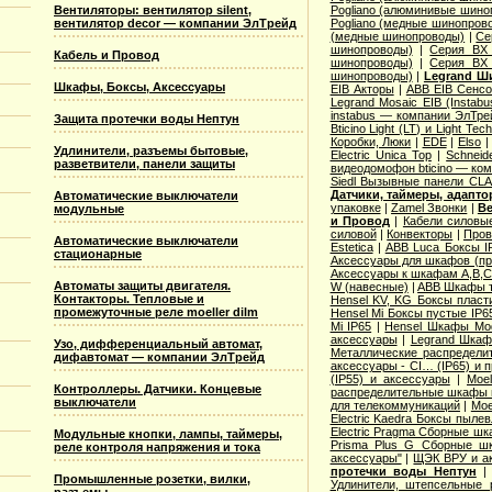
Вентиляторы: вентилятор silent,
Pogliano (алюминивые шино
вентилятор decor — компании ЭлТрейд
Pogliano (медные шинопров
(медные шинопроводы)
|
Се
шинопроводы)
|
Серия ВХ 
Кабель и Провод
шинопроводы)
|
Серия ВХ 
шинопроводы)
|
Legrand Ш
Шкафы, Боксы, Аксессуары
EIB Акторы
|
ABB EIB Сенс
Legrand Mosaic ЕIB (Instabu
instabus — компании ЭлТре
Защита протечки воды Нептун
Bticino Light (LT) и Light Tec
Коробки, Люки
|
EDE
|
Elso
Удлинители, разъемы бытовые,
Electric Unica Top
|
Schneid
разветвители, панели защиты
видеодомофон bticino — ко
Siedl Вызывные панели CL
Датчики, таймеры, адапт
Автоматические выключатели
упаковке
|
Zamel Звонки
|
Ве
модульные
и Провод
|
Кабели силовы
силовой
|
Конвекторы
|
Пров
Автоматические выключатели
Estetica
|
ABB Luca Боксы I
стационарные
Аксессуары для шкафов (про
Аксессуары к шкафам A,B,C,
Автоматы защиты двигателя.
W (навесные)
|
ABB Шкафы т
Контакторы. Тепловые и
Hensel KV, KG Боксы пласт
промежуточные реле moeller dilm
Hensel Mi Боксы пустые IP6
Mi IP65
|
Hensel Шкафы Modi
аксессуары
|
Legrand Шкафы
Узо, дифференциальный автомат,
Металлические распределит
дифавтомат — компании ЭлТрейд
аксессуары - CI… (IP65) и 
(IP55) и аксессуары
|
Moe
Контроллеры. Датчики. Концевые
распределительные шкафы 
выключатели
для телекоммуникаций
|
Moe
Electric Kaedra Боксы пыле
Electric Pragma Сборные ш
Модульные кнопки, лампы, таймеры,
Prisma Plus G Сборные ш
реле контроля напряжения и тока
аксессуары"
|
ЩЭК ВРУ и а
протечки воды Нептун
Промышленные розетки, вилки,
Удлинители, штепсельные 