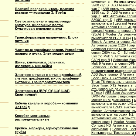
разъемы
компоненты
|
Автоматичес
S200 хар B
|
ABB Автоматы 
Плавкий предохранитель, плавкие
хар Z
|
ABB Автоматы серии
вставки — компании ЭлТрейд
S280 хар B
|
ABB Автоматы 
хар D
|
ABB Автоматы серии
S800C хар D
|
ABB Автома
Светосигнальная и управляющая
выключатели
|
Legrand Авто
арматура. Кнопочные посты.
Автоматы серии DX СТАНДА
Кулачковые переключатели
Legrand Автоматы серии LR
(25кА)
|
Moeller Автоматич
Трансформаторы напряжения. Блоки
выключатели PL7 (10 кА)
|
M
питания
Electric Aвтоматы серии Д
Автоматы серии C120H хар
Schneider Electric Multi 9 А
Частотные преобразователи. Устройства
серии C60A хар C
|
Schneid
плавного пуска. Электродвигатели
Electric Multi 9 Автоматы с
C60N хар B
|
Schneider Elec
Шины, клеммники, сальники,
Multi 9 Автоматы серии DPN
изоляторы, DIN-рейки
Schneider Electric Multi 9
выключатели стационарн
ABB Sace Isomax S Автома
Электросчетчики: счетчик однофазный,
Sace Tmax T3 Автоматы ст
счетчик трехфазный, многотарифные
Tmax T6 Автоматы стацион
счетчики. Трансформаторы тока
Sace Tmax XT2 Автоматы с
стационарные до 250А
|
ABB
Электрощиты (ВРУ, ЯУ, ЩУ, ЩАП,
к Tmax
|
ABB Sace Аксессуа
Квартирные)
DPX-I Автоматы стационар
Moeller NZM диагностика
|
M
Кабель каналы и короба — компании
выключатели нагрузки LN1 
ЭлТрейд
выключатели LZM3, выключа
Moeller Автоматические 
выключатели нагрузки N2,
Коробки монтажные,
Автоматические выключате
распределительные
исполнение
|
Moeller Аксе
Compact NB Автоматы ста
Крепеж, маркеры, термоусаживаемая
автоматам
|
Schneider Ele
трубка
Контакторы. Тепловые и 