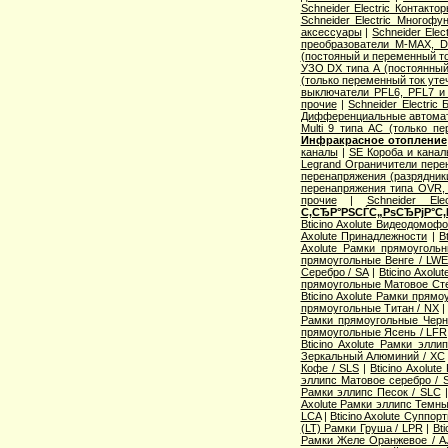
Schneider Electric Контак
Schneider Electric Многоф
аксессуары
|
Schneider Elec
преобразователи M-MAX, D
(постояный и переменный то
УЗО DX типа А (постоянный
(только переменный ток уте
выключатели PFL6, PFL7 и
прочие
|
Schneider Electric
Дифференциальные автома
Multi 9 типа АС (только п
Инфракрасное отопление
каналы
|
SE Короба и кана
Legrand Ограничители пере
перенапряжения (разрядник
перенапряжения типа OVR
прочие
|
Schneider Ele
С‚СЂР°РЅСЃС„РѕСЂРјР°С‚
Bticino Axolute Видеодомоф
Axolute Принадлежности
|
B
Axolute Рамки прямоугол
прямоугольные Венге / LW
Серебро / SA
|
Bticino Axol
прямоугольные Матовое Сте
Bticino Axolute Рамки прям
прямоугольные Титан / NX
Рамки прямоугольные Черн
прямоугольные Ясень / LFR
Bticino Axolute Рамки элл
Зеркальный Алюминий / XC
Кофе / SLS
|
Bticino Axolut
эллипс Матовое серебро / 
Рамки эллипс Песок / SLC
Axolute Рамки эллипс Темны
LCA
|
Bticino Axolute Суппор
(LT) Рамки Груша / LPR
|
Bti
Рамки Желе Оранжевое / A