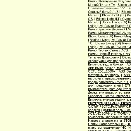
Рамки Жемчужный Лазурный
Мягкий Титан / TA
|
Bticino 
Опаловый Зеленый / VP
|
Bt
Светлый белый / LB
|
Bticin
Металл
|
Bticino Light (LT) 
OS
|
Bticino Light (LT) Суп
Металл
|
Bticino Living (LV
Living (LV) Рамки Графит / 
Рамки Красное Дерево / L
Рамки Металлический Амара
Bticino Living (LV) Рамки Ме
|
Bticino Living (LV) Рамки 
TC
|
Bticino Living (LV) Ра
Living (LV) Рамки Темная С
Рамки Тертая Сталь / ACS
|
Рамки Черный Никель / NN
Terraneo Домофония
|
Btici
Аксессуары для предохрани
Выкл.-разъед. в боксах
|
AB
ABB Выкл.-разъед. модульны
OETL 200...1600A
|
ABB Вык
моторным приводом
|
ABB 
нагрузки с предохранителя
предохранителями тип XLP
для предохранителей
|
ETI
Выключатель-разъединитель
Держатели плавких вставок
Schneider Electric Interpac
Выключатель-разъединител
Р»Р°Р¶РґРµРЅРёСЏ, РїРѕ
С‚СЂР°РЅСЃС„РѕСЂРјР°С‚
осадков
|
Датчики воды и о
УСТАНОВОЧНЫЕ (ПОЛУФА
Комплекты крепежных элем
Нагревательные маты STO
Плиты нагревательные (НП
низкотемпературные (НО, Н
кабельные МНТ
|
Секции н