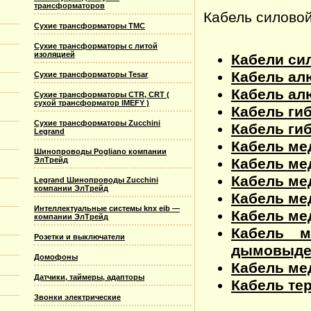
трансформаторов
Кабель силово
Сухие трансформаторы TMC
Сухие трансформаторы с литой
изоляцией
Кабели си
Кабель ал
Сухие трансформаторы Tesar
Кабель ал
Сухие трансформаторы CTR, CRT (
сухой трансформатор IMEFY )
Кабель гиб
Сухие трансформаторы Zucchini
Кабель гиб
Legrand
Кабель ме
Шинопроводы Pogliano компании
Кабель ме
ЭлТрейд
Кабель мед
Legrand Шинопроводы Zucchini
компании ЭлТрейд
Кабель ме
Интеллектуальные системы knx eib —
Кабель ме
компании ЭлТрейд
Кабель м
Розетки и выключатели
дымовыдел
Домофоны
Кабель ме
Датчики, таймеры, адапторы
Кабель тер
Звонки электрические