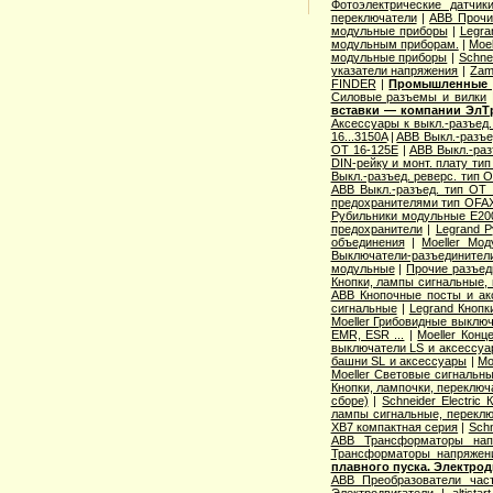
Фотоэлектрические датчик
переключатели
|
ABB Прочи
модульные приборы
|
Legra
модульным приборам.
|
Moe
модульные приборы
|
Schne
указатели напряжения
|
Zam
FINDER
|
Промышленные р
Cиловые разъемы и вилки
вставки — компании ЭлТ
Аксессуары к выкл.-разъед.
16...3150A
|
ABB Выкл.-разъе
OT 16-125E
|
ABB Выкл.-раз
DIN-рейку и монт. плату ти
Выкл.-разъед. реверс. тип 
ABB Выкл.-разъед. тип OT 2
предохранителями тип OFA
Рубильники модульные E200
предохранители
|
Legrand 
объединения
|
Moeller Мо
Выключатели-разъединители
модульные
|
Прочие разъед
Кнопки, лампы сигнальные, 
ABB Кнопочные посты и ак
сигнальные
|
Legrand Кнопк
Moeller Грибовидные выклю
EMR, ESR ...
|
Moeller Конц
выключатели LS и аксессу
башни SL и аксессуары
|
Mo
Moeller Световые сигнальн
Кнопки, лампочки, переключ
сборе)
|
Schneider Electri
лампы сигнальные, переклю
XB7 компактная серия
|
Schn
ABB Трансформаторы нап
Трансформаторы напряжен
плавного пуска. Электро
ABB Преобразователи час
Электродвигатели
|
altista