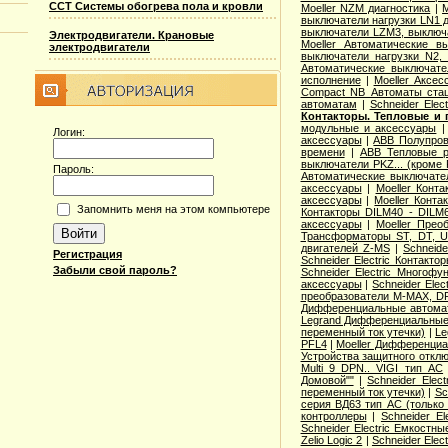
ССТ Системы обогрева пола и кровли
Moeller NZM диагностика
|
M
выключатели нагрузки LN1 
выключатели LZM3, выключа
Электродвигатели. Крановые
Moeller Автоматические 
электродвигатели
выключатели нагрузки N2,
Автоматические выключате
исполнение
|
Moeller Аксе
Compact NB Автоматы ста
автоматам
|
Schneider Ele
Контакторы. Тепловые и 
модульные и аксессуары
Логин:
аксессуары
|
ABB Полупров
времени
|
ABB Тепловые р
выключатели PKZ... (кроме 
Пароль:
Автоматические выключат
аксессуары
|
Moeller Конт
аксессуары
|
Moeller Конт
Запомнить меня на этом компьютере
Контакторы DILM40 - DILM
аксессуары
|
Moeller Прео
Трансформаторы ST, DT, U
двигателей Z-MS
|
Schneid
Регистрация
Schneider Electric Контак
Забыли свой пароль?
Schneider Electric Многоф
аксессуары
|
Schneider Elec
преобразователи M-MAX, D
Дифференциальные автома
Legrand Дифференциальные
переменный ток утечки)
|
Le
PFL4
|
Moeller Дифференциа
Устройства защитного откл
Multi 9 DPN.. VIGI тип AС
Домовой""
|
Schneider Elec
переменный ток утечки)
|
Sc
серия ВД63 тип АС (только
контроллеры
|
Schneider E
Schneider Electric Емкостны
Zelio Logic 2
|
Schneider Ele