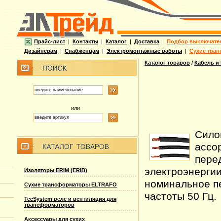
Прайс-лист
|
Контакты
|
Каталог
|
Доставка
|
Подбор выключате
Дизайнерам
|
Снабженцам
|
Электромонтажные работы
|
Сухие тран
Каталог товаров
/
Кабель и
или
Сило
ассо
пере
электроэнергии
Изоляторы ERIM (ERIB)
номинальное п
Сухие трансформаторы ELTRAFO
частоты 50 Гц.
TecSystem реле и вентиляция для
трансформаторов
Аксессуары для сухих