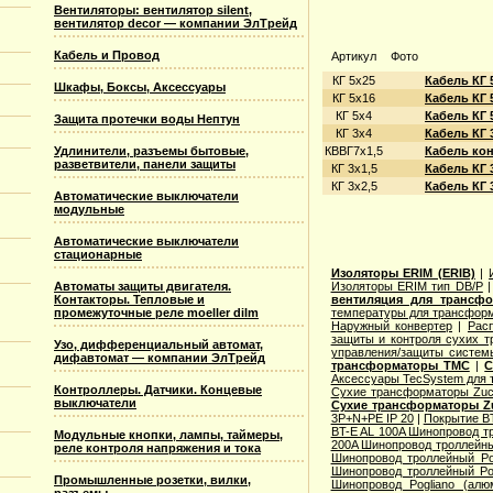
Вентиляторы: вентилятор silent,
вентилятор decor — компании ЭлТрейд
Кабель и Провод
Артикул
Фото
КГ 5х25
Кабель КГ 
Шкафы, Боксы, Аксессуары
КГ 5х16
Кабель КГ 
КГ 5х4
Кабель КГ 
Защита протечки воды Нептун
КГ 3х4
Кабель КГ 
КВВГ7х1,5
Кабель ко
Удлинители, разъемы бытовые,
разветвители, панели защиты
КГ 3х1,5
Кабель КГ 
КГ 3х2,5
Кабель КГ 
Автоматические выключатели
модульные
Автоматические выключатели
стационарные
Изоляторы ERIM (ERIB)
|
Изоляторы ERIM тип DB/P
Автоматы защиты двигателя.
вентиляция для трансф
Контакторы. Тепловые и
температуры для трансформ
промежуточные реле moeller dilm
Наружный конвертер
|
Рас
защиты и контроля сухих т
Узо, дифференциальный автомат,
управления/защиты систем
дифавтомат — компании ЭлТрейд
трансформаторы TMC
|
С
Аксессуары TecSystem для
Контроллеры. Датчики. Концевые
Сухие трансформаторы Zucc
выключатели
Сухие трансформаторы Zu
3P+N+PE IP 20
|
Покрытие BT
BT-E AL 100A Шинопровод тр
Модульные кнопки, лампы, таймеры,
200A Шинопровод троллейны
реле контроля напряжения и тока
Шинопровод троллейный Po
Шинопровод троллейный Po
Промышленные розетки, вилки,
Шинопровод Pogliano (ал