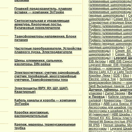
разъемы
(алюминивые шинопроводы
(алюминивые шинопроводы
(алюминивые шинопроводы
Плавкий предохранитель, плавкие
(алюминивые шинопроводы
вставки — компании ЭлТрейд
(медные шинопроводы)
|
Се
шинопроводы)
|
Серия ВS C
Светосигнальная и управляющая
Стандартные отводные блок
арматура. Кнопочные посты.
Pogliano (алюминивые шино
Кулачковые переключатели
Pogliano (алюминивые шино
Pogliano (алюминивые шино
Трансформаторы напряжения. Блоки
Pogliano (алюминивые шино
питания
Pogliano (алюминивые шино
Pogliano (медные шинопров
(медные шинопроводы)
|
Се
Частотные преобразователи. Устройства
шинопроводы)
|
Серия ВХ 
плавного пуска. Электродвигатели
шинопроводы)
|
Серия ВХ 
шинопроводы)
|
Legrand Ш
Шины, клеммники, сальники,
EIB Акторы
|
ABB EIB Сенс
изоляторы, DIN-рейки
Legrand Mosaic ЕIB (Instabu
instabus — компании ЭлТре
Bticino Light (LT) и Light Tec
Электросчетчики: счетчик однофазный,
Коробки, Люки
|
EDE
|
Elso
счетчик трехфазный, многотарифные
Electric Unica Top
|
Schneid
счетчики. Трансформаторы тока
видеодомофон bticino — ко
Siedl Вызывные панели CL
Электрощиты (ВРУ, ЯУ, ЩУ, ЩАП,
Датчики, таймеры, адапт
Квартирные)
упаковке
|
Zamel Звонки
|
Ве
и Провод
|
Кабели силовы
силовой
|
Конвекторы
|
Пров
Кабель каналы и короба — компании
Estetica
|
ABB Luca Боксы I
ЭлТрейд
Аксессуары для шкафов (про
Аксессуары к шкафам A,B,C,
Коробки монтажные,
W (навесные)
|
ABB Шкафы т
распределительные
Hensel KV, KG Боксы пласт
Hensel Mi Боксы пустые IP6
Крепеж, маркеры, термоусаживаемая
Mi IP65
|
Hensel Шкафы Modi
трубка
аксессуары
|
Legrand Шкафы
Металлические распределит