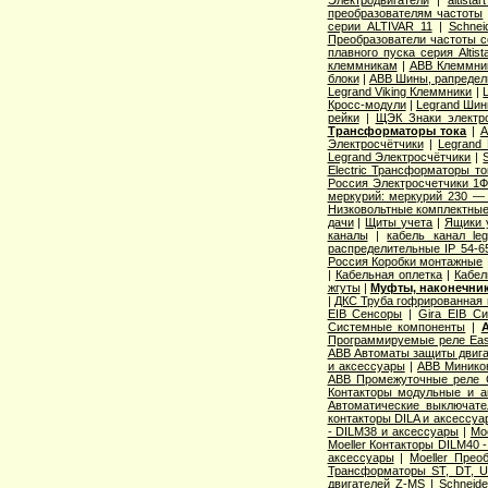
преобразователям частоты
серии ALTIVAR 11
|
Schnei
Преобразователи частоты с
плавного пуска серия Altist
клеммникам
|
ABB Клеммник
блоки
|
ABB Шины, рапредел
Legrand Viking Клеммники
|
Кросс-модули
|
Legrand Шин
рейки
|
ЩЭК Знаки электро
Трансформаторы тока
|
A
Электросчётчики
|
Legrand
Legrand Электросчётчики
|
Electric Трансформаторы то
Россия Электросчетчики 1Ф
меркурий: меркурий 230 —
Низковольтные комплектные
дачи
|
Щиты учета
|
Ящики 
каналы
|
кабель канал l
распределительные IP 54-6
Россия Коробки монтажные
|
Кабельная оплетка
|
Кабел
жгуты
|
Муфты, наконечник
|
ДКС Труба гофрированная 
EIB Сенсоры
|
Gira EIB С
Системные компоненты
|
Программируемые реле Easy
ABB Автоматы защиты двига
и аксессуары
|
ABB Миникон
ABB Промежуточные реле 
Контакторы модульные и а
Автоматические выключат
контакторы DILA и аксессуа
- DILM38 и аксессуары
|
Mo
Moeller Контакторы DILM40 
аксессуары
|
Moeller Прео
Трансформаторы ST, DT, U
двигателей Z-MS
|
Schneid