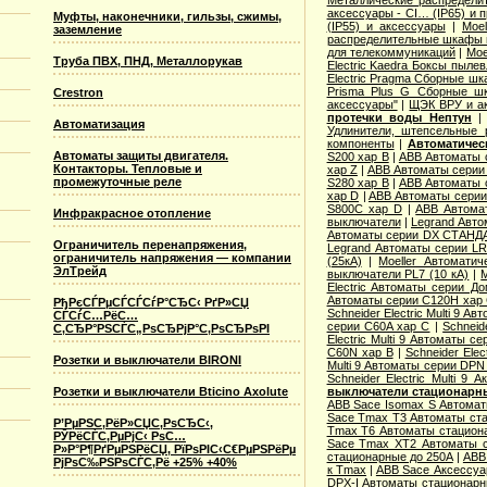
аксессуары - CI… (IP65) и 
Муфты, наконечники, гильзы, сжимы,
(IP55) и аксессуары
|
Moe
заземление
распределительные шкафы 
для телекоммуникаций
|
Moe
Труба ПВХ, ПНД, Металлорукав
Electric Kaedra Боксы пыле
Electric Pragma Сборные ш
Prisma Plus G Сборные ш
Crestron
аксессуары"
|
ЩЭК ВРУ и а
протечки воды Нептун
Автоматизация
Удлинители, штепсельные 
компоненты
|
Автоматичес
Автоматы защиты двигателя.
S200 хар B
|
ABB Автоматы 
Контакторы. Тепловые и
хар Z
|
ABB Автоматы серии
промежуточные реле
S280 хар B
|
ABB Автоматы 
хар D
|
ABB Автоматы серии
S800C хар D
|
ABB Автома
Инфракрасное отопление
выключатели
|
Legrand Авто
Автоматы серии DX СТАНДА
Ограничитель перенапряжения,
Legrand Автоматы серии LR
ограничитель напряжения — компании
(25кА)
|
Moeller Автоматич
ЭлТрейд
выключатели PL7 (10 кА)
|
M
Electric Aвтоматы серии Д
Автоматы серии C120H хар
РђРєСЃРµСЃСЃСѓР°СЂС‹ РґР»СЏ
Schneider Electric Multi 9 А
СЃСѓС…РёС…
серии C60A хар C
|
Schneid
С‚СЂР°РЅСЃС„РѕСЂРјР°С‚РѕСЂРѕРІ
Electric Multi 9 Автоматы с
C60N хар B
|
Schneider Elec
Розетки и выключатели BIRONI
Multi 9 Автоматы серии DPN
Schneider Electric Multi 9
выключатели стационарн
Розетки и выключатели Bticino Axolute
ABB Sace Isomax S Автома
Sace Tmax T3 Автоматы ст
Р’РµРЅС‚РёР»СЏС‚РѕСЂС‹,
Tmax T6 Автоматы стацион
РЎРёСЃС‚РµРјС‹ РѕС…
Sace Tmax XT2 Автоматы с
Р»Р°Р¶РґРµРЅРёСЏ, РїРѕРІС‹С€РµРЅРёРµ
стационарные до 250А
|
ABB
РјРѕС‰РЅРѕСЃС‚Рё +25% +40%
к Tmax
|
ABB Sace Аксессуа
DPX-I Автоматы стационар