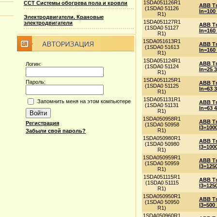
1SDA051126R1
ССТ Системы обогрева пола и кровли
ABB T
(1SDA0 51126
In=100
R1)
Электродвигатели. Крановые
1SDA051127R1
электродвигатели
ABB T
(1SDA0 51127
In=160
R1)
1SDA051613R1
ABB T
(1SDA0 51613
In=160
R1)
1SDA051124R1
ABB T
Логин:
(1SDA0 51124
In=25 
R1)
1SDA051125R1
Пароль:
ABB T
(1SDA0 51125
In=63 
R1)
1SDA051131R1
Запомнить меня на этом компьютере
ABB T
(1SDA0 51131
In=63 
R1)
1SDA050958R1
ABB Tm
Регистрация
(1SDA0 50958
I3=100
R1)
Забыли свой пароль?
1SDA050980R1
ABB Tm
(1SDA0 50980
I3=100
R1)
1SDA050959R1
ABB Tm
(1SDA0 50959
I3=125
R1)
1SDA051115R1
ABB Tm
(1SDA0 51115
I3=125
R1)
1SDA050950R1
ABB Tm
(1SDA0 50950
I3=500
R1)
1SDA050960R1