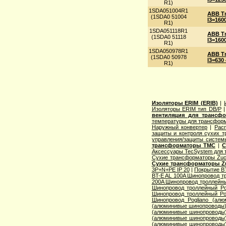
R1)
1SDA051004R1
ABB Tm
(1SDA0 51004
I3=160
R1)
1SDA051118R1
ABB Tm
(1SDA0 51118
I3=160
R1)
1SDA050978R1
ABB Tm
(1SDA0 50978
I3=630
R1)
Изоляторы ERIM (ERIB)
|
Изоляторы ERIM тип DB/P
вентиляция для трансф
температуры для трансформ
Наружный конвертер
|
Рас
защиты и контроля сухих т
управления/защиты систем
трансформаторы TMC
|
С
Аксессуары TecSystem для
Сухие трансформаторы Zucc
Сухие трансформаторы Zu
3P+N+PE IP 20
|
Покрытие BT
BT-E AL 100A Шинопровод тр
200A Шинопровод троллейны
Шинопровод троллейный Po
Шинопровод троллейный Po
Шинопровод Pogliano (ал
(алюминивые шинопроводы
(алюминивые шинопроводы
(алюминивые шинопроводы
(алюминивые шинопроводы