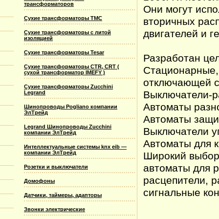
трансформаторов
Они могут испо
Сухие трансформаторы TMC
вторичных рас
двигателей и г
Сухие трансформаторы с литой
изоляцией
Сухие трансформаторы Tesar
Разработан цел
Сухие трансформаторы CTR, CRT (
Стационарные,
сухой трансформатор IMEFY )
отключающей сп
Сухие трансформаторы Zucchini
Выключатели-р
Legrand
Автоматы разно
Шинопроводы Pogliano компании
ЭлТрейд
Автоматы защи
Legrand Шинопроводы Zucchini
Выключатели у
компании ЭлТрейд
Автоматы для к
Интеллектуальные системы knx eib —
компании ЭлТрейд
Широкий выбор
автоматы для р
Розетки и выключатели
расцепители, 
Домофоны
сигнальные кон
Датчики, таймеры, адапторы
Звонки электрические