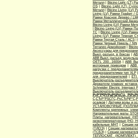
Металл
|
Bticino Light (LT) 
OS
|
Bticino Light (LT) Суп
Металл
|
Bticino Living (LV
Living (LV) Рамки Графит / 
Рамки Красное Дерево / L
Рамки Металлический Амара
Bticino Living (LV) Рамки Ме
|
Bticino Living (LV) Рамки 
TC
|
Bticino Living (LV) Ра
Living (LV) Рамки Темная С
Рамки Тертая Сталь / ACS
|
Рамки Черный Никель / NN
Terraneo Домофония
|
Btici
Аксессуары для предохрани
Выкл.-разъед. в боксах
|
AB
ABB Выкл.-разъед. модульны
OETL 200...1600A
|
ABB Вык
моторным приводом
|
ABB 
нагрузки с предохранителя
предохранителями тип XLP
для предохранителей
|
ETI
Выключатель-разъединитель
Держатели плавких вставок
Schneider Electric Interpac
Выключатель-разъединител
Р»Р°Р¶РґРµРЅРёСЏ, РїРѕ
С‚СЂР°РЅСЃС„РѕСЂРјР°С‚
осадков
|
Датчики воды и о
УСТАНОВОЧНЫЕ (ПОЛУФА
Комплекты крепежных элем
Нагревательные маты STO
Плиты нагревательные (НП
низкотемпературные (НО, Н
кабельные МНТ
|
Секции н
(ТДОЭ)
|
Секции нагреват
(ТСБЭ)
|
Секции нагревате
ТЕПЛОСКАТ (КОМПЛЕКТ)