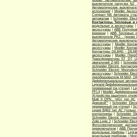
выключатели нагрузки N2,
Автоматические выключате
исполнение
|
Moeller Аксе
Compact NB Автоматы ста
автоматам
|
Schneider Ele
Контакторы. Тепловые и 
модульные и аксессуары
аксессуары
|
ABB Полупров
времени
|
ABB Тепловые р
выключатели PKZ... (кроме 
Автоматические выключат
аксессуары
|
Moeller Конт
аксессуары
|
Moeller Конт
Контакторы DILM40 - DILM
аксессуары
|
Moeller Прео
Трансформаторы ST, DT, U
двигателей Z-MS
|
Schneid
Schneider Electric Контак
Schneider Electric Многоф
аксессуары
|
Schneider Elec
преобразователи M-MAX, D
Дифференциальные автома
Legrand Дифференциальные
переменный ток утечки)
|
Le
PFL4
|
Moeller Дифференциа
Устройства защитного откл
Multi 9 DPN.. VIGI тип AС
Домовой""
|
Schneider Elec
переменный ток утечки)
|
Sc
серия ВД63 тип АС (только
контроллеры
|
Schneider E
Schneider Electric Емкостны
Zelio Logic 2
|
Schneider Ele
Фотоэлектрические датчик
переключатели
|
ABB Прочи
модульные приборы
|
Legra
модульным приборам.
|
Moe