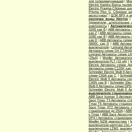
для телекоммуникаций
|
Moe
Electric Kaedra Боксы пыле
Electric Pragma Сборные ш
Prisma Plus G Сборные ш
аксессуары"
|
ЩЭК ВРУ и а
протечки воды Нептун
Удлинители, штепсельные 
компоненты
|
Автоматичес
S200 хар B
|
ABB Автоматы 
хар Z
|
ABB Автоматы серии
S280 хар B
|
ABB Автоматы 
хар D
|
ABB Автоматы серии
S800C хар D
|
ABB Автома
выключатели
|
Legrand Авто
Автоматы серии DX СТАНДА
Legrand Автоматы серии LR
(25кА)
|
Moeller Автоматич
выключатели PL7 (10 кА)
|
M
Electric Aвтоматы серии Д
Автоматы серии C120H хар
Schneider Electric Multi 9 А
серии C60A хар C
|
Schneid
Electric Multi 9 Автоматы с
C60N хар B
|
Schneider Elec
Multi 9 Автоматы серии DPN
Schneider Electric Multi 9
выключатели стационарн
ABB Sace Isomax S Автома
Sace Tmax T3 Автоматы ст
Tmax T6 Автоматы стацион
Sace Tmax XT2 Автоматы с
стационарные до 250А
|
ABB
к Tmax
|
ABB Sace Аксессуа
DPX-I Автоматы стационар
Moeller NZM диагностика
|
M
выключатели нагрузки LN1 
выключатели LZM3, выключа
Moeller Автоматические 