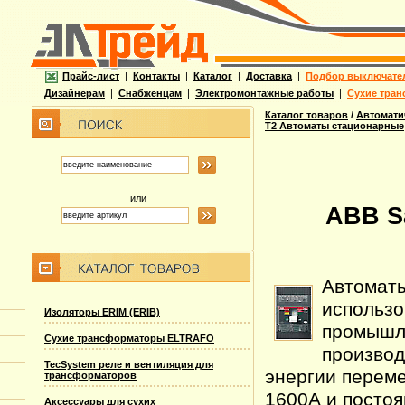
Прайс-лист
|
Контакты
|
Каталог
|
Доставка
|
Подбор выключате
Дизайнерам
|
Снабженцам
|
Электромонтажные работы
|
Сухие тран
Каталог товаров
/
Автомати
T2 Автоматы стационарные
или
ABB S
Автоматы
использо
Изоляторы ERIM (ERIB)
промышле
Сухие трансформаторы ELTRAFO
производ
TecSystem реле и вентиляция для
энергии переме
трансформаторов
1600А и постоя
Аксессуары для сухих