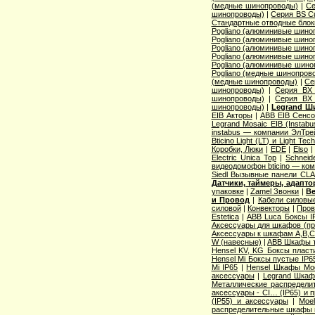
(медные шинопроводы)
|
Се
шинопроводы)
|
Серия ВS C
Стандартные отводные блок
Pogliano (алюминивые шино
Pogliano (алюминивые шино
Pogliano (алюминивые шино
Pogliano (алюминивые шино
Pogliano (алюминивые шино
Pogliano (медные шинопров
(медные шинопроводы)
|
Се
шинопроводы)
|
Серия ВХ 
шинопроводы)
|
Серия ВХ 
шинопроводы)
|
Legrand Ш
EIB Акторы
|
ABB EIB Сенс
Legrand Mosaic ЕIB (Instabu
instabus — компании ЭлТре
Bticino Light (LT) и Light Tec
Коробки, Люки
|
EDE
|
Elso
Electric Unica Top
|
Schneid
видеодомофон bticino — ко
Siedl Вызывные панели CL
Датчики, таймеры, адапт
упаковке
|
Zamel Звонки
|
Ве
и Провод
|
Кабели силовы
силовой
|
Конвекторы
|
Пров
Estetica
|
ABB Luca Боксы I
Аксессуары для шкафов (про
Аксессуары к шкафам A,B,C,
W (навесные)
|
ABB Шкафы т
Hensel KV, KG Боксы пласт
Hensel Mi Боксы пустые IP6
Mi IP65
|
Hensel Шкафы Modi
аксессуары
|
Legrand Шкафы
Металлические распределит
аксессуары - CI… (IP65) и 
(IP55) и аксессуары
|
Moe
распределительные шкафы 