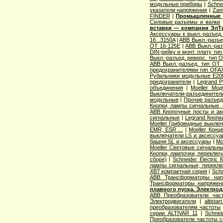
модульные приборы
|
Schne
указатели напряжения
|
Zam
FINDER
|
Промышленные р
Cиловые разъемы и вилки
вставки — компании ЭлТ
Аксессуары к выкл.-разъед.
16...3150A
|
ABB Выкл.-разъе
OT 16-125E
|
ABB Выкл.-раз
DIN-рейку и монт. плату ти
Выкл.-разъед. реверс. тип 
ABB Выкл.-разъед. тип OT 2
предохранителями тип OFA
Рубильники модульные E200
предохранители
|
Legrand 
объединения
|
Moeller Мо
Выключатели-разъединители
модульные
|
Прочие разъед
Кнопки, лампы сигнальные, 
ABB Кнопочные посты и ак
сигнальные
|
Legrand Кнопк
Moeller Грибовидные выклю
EMR, ESR ...
|
Moeller Конц
выключатели LS и аксессу
башни SL и аксессуары
|
Mo
Moeller Световые сигнальн
Кнопки, лампочки, переключ
сборе)
|
Schneider Electri
лампы сигнальные, переклю
XB7 компактная серия
|
Schn
ABB Трансформаторы нап
Трансформаторы напряжен
плавного пуска. Электро
ABB Преобразователи час
Электродвигатели
|
altista
преобразователям частоты
серии ALTIVAR 11
|
Schnei
Преобразователи частоты с