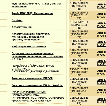
1SDA051109R1
Муфты, наконечники, гильзы, сжимы,
ABB Tm
(1SDA0 51109
заземление
I3=500
R1)
1SDA051110R1
Труба ПВХ, ПНД, Металлорукав
ABB Tm
(1SDA0 51110
I3=630
R1)
Crestron
1SDA051111R1
ABB Tm
(1SDA0 51111
I3=800
Автоматизация
R1)
1SDA051163R1
ABB Tm
Автоматы защиты двигателя.
(1SDA0 51163
In=10 
Контакторы. Тепловые и
R1)
промежуточные реле
1SDA051166R1
ABB Tm
(1SDA0 51166
In=100
Инфракрасное отопление
R1)
1SDA051172R1
ABB Tm
(1SDA0 51172
Ограничитель перенапряжения,
In=100
R1)
ограничитель напряжения — компании
ЭлТрейд
1SDA051168R1
ABB Tm
(1SDA0 51168
In=160
R1)
РђРєСЃРµСЃСЃСѓР°СЂС‹ РґР»СЏ
СЃСѓС…РёС…
1SDA051617R1
ABB Tm
С‚СЂР°РЅСЃС„РѕСЂРјР°С‚РѕСЂРѕРІ
(1SDA0 51617
In=160
R1)
Розетки и выключатели BIRONI
1SDA051164R1
ABB Tm
(1SDA0 51164
In=25 
R1)
Розетки и выключатели Bticino Axolute
1SDA051165R1
ABB Tm
(1SDA0 51165
Р’РµРЅС‚РёР»СЏС‚РѕСЂС‹,
In=63 
R1)
РЎРёСЃС‚РµРјС‹ РѕС…
1SDA051123R1
Р»Р°Р¶РґРµРЅРёСЏ, РїРѕРІС‹С€РµРЅРёРµ
ABB T
(1SDA0 51123
РјРѕС‰РЅРѕСЃС‚Рё +25% +40%
In=10 
R1)