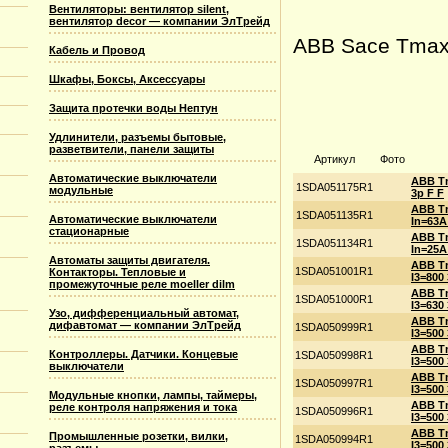
Вентиляторы: вентилятор silent,
вентилятор decor — компании ЭлТрейд
ABB Sace Tmax
Кабель и Провод
Шкафы, Боксы, Аксессуары
Защита протечки воды Нептун
Удлинители, разъемы бытовые,
разветвители, панели защиты
Артикул
Фото
Автоматические выключатели
ABB T
1SDA051175R1
модульные
3p F F
ABB T
1SDA051135R1
Автоматические выключатели
In=63A
стационарные
ABB T
1SDA051134R1
In=25A
Автоматы защиты двигателя.
ABB Tm
1SDA051001R1
Контакторы. Тепловые и
I3=800
промежуточные реле moeller dilm
ABB Tm
1SDA051000R1
I3=630
Узо, дифференциальный автомат,
ABB Tm
дифавтомат — компании ЭлТрейд
1SDA050999R1
I3=500
ABB Tm
Контроллеры. Датчики. Концевые
1SDA050998R1
I3=500
выключатели
ABB Tm
1SDA050997R1
I3=500
Модульные кнопки, лампы, таймеры,
ABB Tm
реле контроля напряжения и тока
1SDA050996R1
I3=500
ABB Tm
Промышленные розетки, вилки,
1SDA050994R1
I3=500