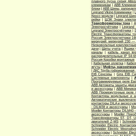
плавного пуска серия Altist
клеммникам
|
ABB Клеммник
блоки
|
ABB Шины, рапредел
Legrand Viking Клеммники
|
Кросс-модули
|
Legrand Шин
рейки
|
ЩЭК Знаки электро
Трансформаторы тока
|
A
Электросчётчики
|
Legrand
Legrand Электросчётчики
|
Electric Трансформаторы то
Россия Электросчетчики 1Ф
меркурий: меркурий 230 —
Низковольтные комплектные
дачи
|
Щиты учета
|
Ящики 
каналы
|
кабель канал l
распределительные IP 54-6
Россия Коробки монтажные
|
Кабельная оплетка
|
Кабел
жгуты
|
Муфты, наконечник
|
ДКС Труба гофрированная 
EIB Сенсоры
|
Gira EIB С
Системные компоненты
|
Программируемые реле Easy
ABB Автоматы защиты двига
и аксессуары
|
ABB Миникон
ABB Промежуточные реле 
Контакторы модульные и а
Автоматические выключат
контакторы DILA и аксессуа
- DILM38 и аксессуары
|
Mo
Moeller Контакторы DILM40 
аксессуары
|
Moeller Прео
Трансформаторы ST, DT, U
двигателей Z-MS
|
Schneid
Schneider Electric Контак
Schneider Electric Многоф
аксессуары
|
Schneider Elec
преобразователи M-MAX, D