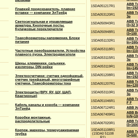
разъемы
ABB T
1SDA051217R1
Im=192
Плавкий предохранитель, плавкие
ABB T
вставки — компании ЭлТрейд
1SDA053120R1
3p
ABB Tm
Светосигнальная и управляющая
1SDA050943R1
I3=32 
арматура. Кнопочные посты.
Кулачковые переключатели
ABB Tm
1SDA050948R1
I3=100
Трансформаторы напряжения. Блоки
ABB T
1SDA051132R1
питания
In=160
ABB T
1SDA053118R1
Частотные преобразователи. Устройства
Im=110
плавного пуска. Электродвигатели
ABB T
1SDA053115R1
3p
Шины, клеммники, сальники,
ABB T
1SDA053119R1
изоляторы, DIN-рейки
Im=145
ABB T
1SDA051208R1
Электросчетчики: счетчик однофазный,
Im=192
счетчик трехфазный, многотарифные
ABB T
счетчики. Трансформаторы тока
1SDA051207R1
Im=120
ABB T
1SDA053110R1
Электрощиты (ВРУ, ЯУ, ЩУ, ЩАП,
3p
Квартирные)
ABB T
1SDA051046R1
F F
Кабель каналы и короба — компании
1SDA067124R1
ABB Ус
ЭлТрейд
ABB Вы
1SDA067409R1
InN=1
Коробки монтажные,
ABB T
распределительные
1SDA067020R1
I3=160
1SDA051108R1
Крепеж, маркеры, термоусаживаемая
ABB Tm
(1SDA0 51108
трубка
I3=500
R1)