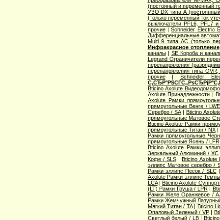
(постояный и переменный то
УЗО DX типа А (постоянный
(только переменный ток уте
выключатели PFL6, PFL7 и
прочие
|
Schneider Electric
Дифференциальные автома
Multi 9 типа АС (только п
Инфракрасное отопление
каналы
|
SE Короба и кана
Legrand Ограничители пере
перенапряжения (разрядник
перенапряжения типа OVR
прочие
|
Schneider Ele
С‚СЂР°РЅСЃС„РѕСЂРјР°С‚
Bticino Axolute Видеодомоф
Axolute Принадлежности
|
B
Axolute Рамки прямоугол
прямоугольные Венге / LW
Серебро / SA
|
Bticino Axol
прямоугольные Матовое Сте
Bticino Axolute Рамки прям
прямоугольные Титан / NX
Рамки прямоугольные Черн
прямоугольные Ясень / LFR
Bticino Axolute Рамки элл
Зеркальный Алюминий / XC
Кофе / SLS
|
Bticino Axolut
эллипс Матовое серебро / 
Рамки эллипс Песок / SLC
Axolute Рамки эллипс Темны
LCA
|
Bticino Axolute Суппор
(LT) Рамки Груша / LPR
|
Bti
Рамки Желе Оранжевое / A
Рамки Жемчужный Лазурный
Мягкий Титан / TA
|
Bticino 
Опаловый Зеленый / VP
|
Bt
Светлый белый / LB
|
Bticin