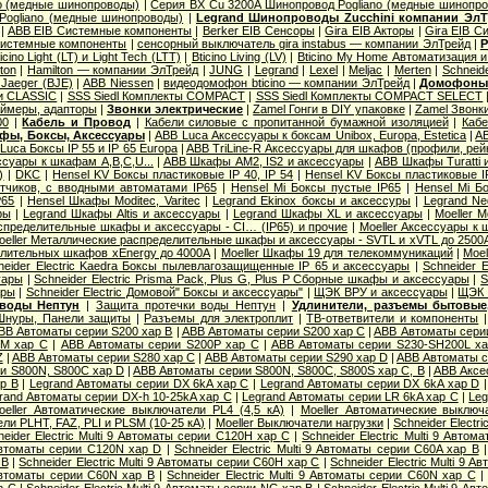
o (медные шинопроводы)
|
Серия ВХ Cu 3200A Шинопровод Pogliano (медные шинопр
Pogliano (медные шинопроводы)
|
Legrand Шинопроводы Zucchini компании Эл
|
ABB EIB Системные компоненты
|
Berker EIB Сенсоры
|
Gira EIB Акторы
|
Gira EIB 
Системные компоненты
|
сенсорный выключатель gira instabus — компании ЭлТрейд
|
Р
icino Light (LT) и Light Tech (LTT)
|
Bticino Living (LV)
|
Bticino My Home Автоматизация 
ton
|
Hamilton — компании ЭлТрейд
|
JUNG
|
Legrand
|
Lexel
|
Meljac
|
Merten
|
Schneide
Jaeger (BJE)
|
АВВ Niessen
|
видеодомофон bticino — компании ЭлТрейд
|
Домофон
и CLASSIC
|
SSS Siedl Комплекты COMPACT
|
SSS Siedl Комплекты COMPACT SELECT
ймеры, адапторы
|
Звонки электрические
|
Zamel Гонги в DIY упаковке
|
Zamel Звонк
00
|
Кабель и Провод
|
Кабели силовые с пропитанной бумажной изоляцией
|
Кабе
фы, Боксы, Аксессуары
|
ABB Luca Аксессуары к боксам Unibox, Europa, Estetica
|
AB
Luca Боксы IP 55 и IP 65 Europa
|
ABB TriLine-R Аксессуары для шкафов (профили, рейк
суары к шкафам A,B,C,U...
|
ABB Шкафы AM2, IS2 и аксессуары
|
ABB Шкафы Turatti 
)
|
DKC
|
Hensel KV Боксы пластиковые IP 40, IP 54
|
Hensel KV Боксы пластиковые I
тчиков, с вводными автоматами IP65
|
Hensel Mi Боксы пустые IP65
|
Hensel Mi Б
P65
|
Hensel Шкафы Moditec, Varitec
|
Legrand Ekinox боксы и аксессуры
|
Legrand Ne
ры
|
Legrand Шкафы Altis и аксессуары
|
Legrand Шкафы XL и аксессуары
|
Moeller 
пределительные шкафы и аксессуары - CI… (IP65) и прочие
|
Moeller Аксессуары к
oeller Металлические распределительные шкафы и аксессуары - SVTL и xVTL до 2500
елительных шкафов xEnergy до 4000А
|
Moeller Шкафы 19 для телекоммуникаций
|
Moel
neider Electric Kaedra Боксы пылевлагозащищенные IP 65 и аксессуары
|
Schneider 
уары
|
Schneider Electric Prisma Pack, Plus G, Plus P Сборные шкафы и аксессуары
|
S
ары
|
Schneider Electric Домовой" Боксы и аксессуары"
|
ЩЭК ВРУ и аксессуары
|
ЩЭК 
 воды Нептун
|
Защита протечки воды Нептун
|
Удлинители, разъемы бытовые,
Шнуры, Панели защиты
|
Разъемы для электроплит
|
ТВ-ответвители и компоненты
BB Автоматы серии S200 хар B
|
ABB Автоматы серии S200 хар C
|
ABB Автоматы сери
0M хар С
|
ABB Автоматы серии S200P хар C
|
ABB Автоматы серии S230-SH200L х
Z
|
ABB Автоматы серии S280 хар С
|
ABB Автоматы серии S290 хар D
|
ABB Автоматы с
и S800N, S800C хар D
|
ABB Автоматы серии S800N, S800C, S800S хар С, B
|
ABB Аксе
р B
|
Legrand Автоматы серии DX 6kA хар C
|
Legrand Автоматы серии DX 6kA хар D
rand Автоматы серии DX-h 10-25kA хар C
|
Legrand Автоматы серии LR 6kA хар C
|
Leg
oeller Автоматические выключатели PL4 (4,5 кА)
|
Moeller Автоматические выключ
и PLHT, FAZ, PLI и PLSM (10-25 кА)
|
Moeller Выключатели нагрузки
|
Schneider Electr
neider Electric Multi 9 Автоматы серии C120H хар C
|
Schneider Electric Multi 9 Авто
9 Автоматы серии C120N хар D
|
Schneider Electric Multi 9 Автоматы серии C60A хар B
 B
|
Schneider Electric Multi 9 Автоматы серии C60H хар C
|
Schneider Electric Multi 9 
9 Автоматы серии C60N хар B
|
Schneider Electric Multi 9 Автоматы серии C60N хар C