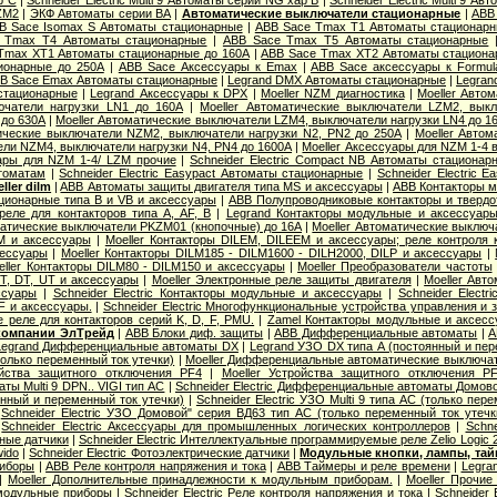
р С
|
Schneider Electric Multi 9 Автоматы серии NG хар B
|
Schneider Electric Multi 9 А
ZM2
|
ЭКФ Автоматы серии ВА
|
Автоматические выключатели стационарные
|
ABB
B Sace Isomax S Автоматы стационарные
|
ABB Sace Tmax T1 Автоматы стационар
 Tmax T4 Автоматы стационарные
|
ABB Sace Tmax T5 Автоматы стационарные
Tmax XT1 Автоматы стационарные до 160А
|
ABB Sace Tmax XT2 Автоматы стациона
ионарные до 250А
|
ABB Sace Аксессуары к Emax
|
ABB Sace аксессуары к Formul
B Sace Еmax Автоматы стационарные
|
Legrand DMX Автоматы стационарные
|
Legran
стационарные
|
Legrand Аксессуары к DPX
|
Moeller NZM диагностика
|
Moeller Авто
ючатели нагрузки LN1 до 160А
|
Moeller Автоматические выключатели LZM2, вык
 до 630А
|
Moeller Автоматические выключатели LZM4, выключатели нагрузки LN4 до 1
тические выключатели NZM2, выключатели нагрузки N2, PN2 до 250А
|
Moeller Авто
ли NZM4, выключатели нагрузки N4, PN4 до 1600А
|
Moeller Аксессуары для NZM 1-4 
уары для NZM 1-4/ LZM прочие
|
Schneider Electric Compact NB Автоматы стационар
томатам
|
Schneider Electric Easypact Автоматы стационарные
|
Schneider Electric 
ler dilm
|
ABB Автоматы защиты двигателя типа MS и аксессуары
|
ABB Контакторы 
ционарные типа B и VB и аксессуары
|
ABB Полупроводниковые контакторы и твердо
еле для контакторов типа A, AF, B
|
Legrand Контакторы модульные и аксессуар
матические выключатели PKZM01 (кнопочные) до 16А
|
Moeller Автоматические выклю
M и аксессуары
|
Moeller Контакторы DILEM, DILEEM и аксессуары; реле контроля
сессуары
|
Moeller Контакторы DILM185 - DILM1600 - DILH2000, DILP и аксессуары
|
eller Контакторы DILM80 - DILM150 и аксессуары
|
Moeller Преобразователи частоты
T, DT, UT и аксессуары
|
Moeller Электронные реле защиты двигателя
|
Moeller Авт
ссуары
|
Schneider Electric Контакторы модульные и аксессуары
|
Schneider Elect
F и аксессуары.
|
Schneider Electric Многофункциональные устройства управления и
ые реле для контакторов серий K, D, F, PMU.
|
Zamel Контакторы модульные и аксес
 компании ЭлТрейд
|
ABB Блоки диф. защиты
|
ABB Дифференциальные автоматы
|
A
Legrand Дифференциальные автоматы DX
|
Legrand УЗО DX типа А (постоянный и пер
олько переменный ток утечки)
|
Moeller Дифференциальные автоматические выключа
ойства защитного отключения PF4
|
Moeller Устройства защитного отключения P
ы Multi 9 DPN.. VIGI тип AС
|
Schneider Electric Дифференциальные автоматы Домов
янный и переменный ток утечки)
|
Schneider Electric УЗО Multi 9 типа АС (только пер
|
Schneider Electric УЗО Домовой" серия ВД63 тип АС (только переменный ток утечк
|
Schneider Electric Аксессуары для промышленных логических контроллеров
|
Schne
вные датчики
|
Schneider Electric Интеллектуальные программируемые реле Zelio Logic 
wido
|
Schneider Electric Фотоэлектрические датчики
|
Модульные кнопки, лампы, тай
риборы
|
ABB Реле контроля напряжения и тока
|
ABB Таймеры и реле времени
|
Legra
|
Moeller Дополнительные принадлежности к модульным приборам.
|
Moeller Прочи
 модульные приборы
|
Schneider Electric Реле контроля напряжения и тока
|
Schneider 