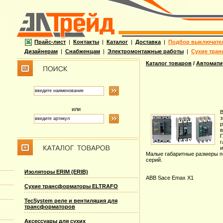
Прайс-лист
|
Контакты
|
Каталог
|
Доставка
|
Подбор выключате
Дизайнерам
|
Снабженцам
|
Электромонтажные работы
|
Сухие тран
Каталог товаров
/
Автомати
или
В
з
р
в
Г
г
и
Малые габаритные размеры п
серий.
Изоляторы ERIM (ERIB)
ABB Sace Emax X1
Сухие трансформаторы ELTRAFO
TecSystem реле и вентиляция для
трансформаторов
Аксессуары для сухих