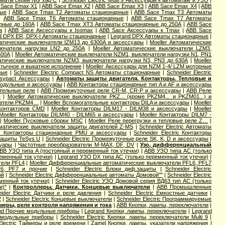
втоматы серии NG хар С
|
Schneider Electric Multi 9 Аксессуары к автоматам и УЗО
|
 Sace Emax X1
|
ABB Sace Emax X2
|
ABB Sace Emax X3
|
ABB Sace Emax X4
|
ABB
ные
|
ABB Sace Tmax T2 Автоматы стационарные
|
ABB Sace Tmax T3 Автоматы
|
ABB Sace Tmax T6 Автоматы стационарные
|
ABB Sace Tmax T7 Автоматы
рные до 160А
|
ABB Sace Tmax XT3 Автоматы стационарные до 250А
|
ABB Sace
a
|
ABB Sace Аксессуары к Isomax
|
ABB Sace Аксессуары к Tmax
|
ABB Sace
d DPX ER, DPX-I Автоматы стационарные
|
Legrand DPX Автоматы стационарные
|
матические выключатели IZM13 до 6300А и аксессуары
|
Moeller Автоматические
лючатели нагрузки LN2 до 250А
|
Moeller Автоматические выключатели LZM3,
600А
|
Moeller Автоматические выключатели NZM1, выключатели нагрузки N1, PN1
матические выключатели NZM3, выключатели нагрузки N3, PN3 до 630А
|
Moeller
втычное и выкатное исполнение
|
Moeller Аксессуары для NZM 1-4/ LZM моторные
ные
|
Schneider Electric Compact NS Автоматы стационарные
|
Schneider Electric
Easypact Аксессуары
|
Автоматы защиты двигателя. Контакторы. Тепловые и
модульные и аксессуары
|
ABB Контакторы стационарные тип A и AF и аксессуары
тельные реле
|
ABB Промежуточные реле CR-M, CR-P и аксессуары
|
ABB Реле
ы
|
Moeller Автоматические выключатели PKZ... (кроме PKZM4... и PKZM01...) и
чатели PKZM4…
|
Moeller Вспомогательные контакторы DILA и аксессуары
|
Moeller
 контакторов CMD
|
Moeller Контакторы DILM17 - DILM38 и аксессуары
|
Moeller
Moeller Контакторы DILM40 - DILM65 и аксессуары
|
Moeller Контакторы DILM7 -
|
Moeller Пусковые сборки MSC
|
Moeller Реле перегрузки и тепловые реле Z…
|
оматические выключатели защиты двигателей Z-MS
|
Schneider Electric Автоматы
ric Контакторы стационарные PMU и аксессуары
|
Schneider Electric Контакторы
 защиты TeSys U
|
Schneider Electric Промежуточные реле SK, K, D и аксессуары
|
суары
|
Частотные преобразователи M-MAX, DF, DV
|
Узо, дифференциальный
BB УЗО типа А (постояный и переменный ток утечки)
|
ABB УЗО типа АС (только
еменный ток утечки)
|
Legrand УЗО DX типа АС (только переменный ток утечки)
|
тели PFL4
|
Moeller Дифференциальные автоматические выключатели PFL6, PFL7
F6, PF7 и прочие
|
Schneider Electric Блоки диф.защиты
|
Schneider Electric
ой
|
Schneider Electric Дифференциальные автоматы Домовой""
|
Schneider Electric
еменный ток утечки)
|
Schneider Electric УЗО Домовой серия ВД63 тип АС (только
и)"
|
Контроллеры. Датчики. Концевые выключатели
|
ABB Промышленные
ider Electric Датчики и реле давления
|
Schneider Electric Емкостные датчики
|
2
|
Schneider Electric Концевые выключатели
|
Schneider Electric Программируемые
меры, реле контроля напряжения и тока
|
ABB Кнопки, лампы, переключатели
|
nd Прочие модульные приборы
|
Legrand Кнопки, лампы, переключатели
|
Legrand
е модульные приборы
|
Schneider Electric Кнопки, лампы, переключатели Multi 9
|
Electric Таймеры и реле времени
|
Zamel Кнопки, лампы, указатели напряжения
|