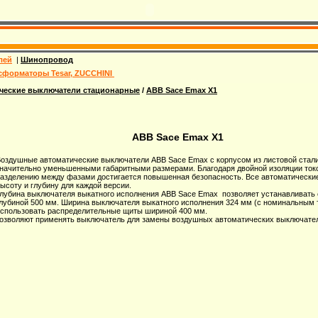
лей
|
Шинопровод
сформаторы Tesar, ZUCCHINI
ческие выключатели стационарные
/
ABB Sace Emax X1
ABB Sace Emax X1
оздушные автоматические выключатели ABB Sace Emax с корпусом из листовой стали
начительно уменьшенными габаритными размерами. Благодаря двойной изоляции ток
азделению между фазами достигается повышенная безопасность. Все автоматически
ысоту и глубину для каждой версии.
лубина выключателя выкатного исполнения ABB Sace Emax позволяет устанавливать
лубиной 500 мм. Ширина выключателя выкатного исполнения 324 мм (с номинальным т
спользовать распределительные щиты шириной 400 мм.
озволяют применять выключатель для замены воздушных автоматических выключате