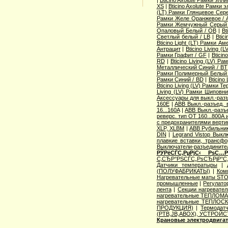
|
Bticino Axolute Рамки элл
XS
|
Bticino Axolute Рамки 
(LT) Рамки Глянцевое Сере
Рамки Желе Оранжевое / 
Рамки Жемчужный Серый
Опаловый Белый / OB
|
Bt
Светлый белый / LB
|
Btic
Bticino Light (LT) Рамки А
Антрацит
|
Bticino Living 
Рамки Графит / GF
|
Bticin
RD
|
Bticino Living (LV) 
Металлический Синий / BT
Рамки Полимерный Белый 
Рамки Синий / BD
|
Bticino
Bticino Living (LV) Рамки Т
Living (LV) Рамки Шиповн
Аксессуары для выкл.-разъ
160E
|
ABB Выкл.-разъед. 
16...160A
|
ABB Выкл.-разъе
реверс. тип OT 160...800A
с предохранителями верти
XLP, XLBM
|
ABB Рубильни
DIN
|
Legrand Vistop Выкл
плавкие вставки, трансф
Выключатели-разъедините
РЎРёСЃС‚РµРјС‹ РѕС…
С‚СЂР°РЅСЃС„РѕСЂРјР°С
Датчики температыры
|
(ПОЛУФАБРИКАТЫ)
|
Ком
Нагревательные маты STO
промышленные
|
Регулат
лента
|
Секции нагревате
нагревательные ТЕПЛОМА
нагревательные ТЕПЛОС
ПРОДУКЦИЯ)
|
Термодатч
(РТВ,JB,ABOX), УСТРОЙС
Крановые электродвига