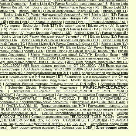
 Рамки эллипс Светлый титан / TC
|
Bticino Axolute Рамки эллипс Темный металлик /
 Axolute Суппорты
|
Bticino Light (LT) Рамки Белый с вкраплениями / IB
|
Bticino Light
Рамки Kristall / KR
|
Bticino Light (LT) Рамки Желе Красное / RJ
|
Bticino Light (LT)
елтый / YN
|
Bticino Light (LT) Рамки Жемчужный Лазурный / AN
|
Bticino Light (LT)
A
|
Bticino Light (LT) Рамки Натуральный Алюминий / AA
|
Bticino Light (LT) Рамки
ний / BP
|
Bticino Light (LT) Рамки Опаловый Янтарь / AP
|
Bticino Light (LT) Рамки
чный
|
Bticino Light (LT) Клавиши Металл
|
Bticino Light (LT) Рамки Алюминий / AL
|
(LT) Суппорты
|
Bticino Light Tech (LTT) Вставки и рамки
|
Bticino Living (LV) Вставки
ng (LV) Рамки Бакелит / BK
|
Bticino Living (LV) Рамки Белый / BA
|
Bticino Living (LV)
ticino Living (LV) Рамки Красное Дерево / LMG
|
Bticino Living (LV) Рамки Красный /
|
Bticino Living (LV) Рамки Металлический Зеленый / YT
|
Bticino Living (LV) Рамки
Золото / OR
|
Bticino Living (LV) Рамки Окисленная бронза / BO
|
Bticino Living (LV)
етлый Титан / TC
|
Bticino Living (LV) Рамки Светлый Хром / CR
|
Bticino Living (LV)
icino Living (LV) Рамки Темная Сталь / PA
|
Bticino Living (LV) Рамки Терракот / TR
|
V) Рамки Черный Графит / GFN
|
Bticino Living (LV) Рамки Черный Никель / NN
|
Bticino
rraneo Домофония
|
Bticino Механизмы для серий LV/LT/TH, Коробки, Люки
|
ABB
к выкл.-разъед. тип OT 125...2500A
|
ABB Аксессуары к выкл.-разъед. тип OT 16-
ъед. модульные реверс. тип OT 16-125E
|
ABB Выкл.-разъед. модульные тип OT
 200...1600A
|
ABB Выкл.-разъед. реверс. тип OT 160...800A
|
ABB Выкл.-разъед.
 и аксессуары
|
ABB Выкл.-разъед. тип OT 200...2500A
|
ABB Выключатели нагрузки
тели нагрузки с предохранителями тип XLP
|
ABB Предохранители для выкл типа
ели и предохранители NH на плату
|
ETI Разъединители и предохранители CH на
ранители
|
Legrand Рубильники модульные
|
Moeller Держатели плавких вставок,
А
|
Schneider Electric Interpact Разъединители на DIN рейку
|
Schneider Electric
ый
|
Schneider Electric Рубильники модульные
|
Р’РµРЅС‚РёР»СЏС‚РѕСЂС‹,
0%
|
TecSystem СЂРµР»Рµ Рё РІРµРЅС‚РёР»СЏС†РёСЏ РґР»СЏ
ПЛОСКАТ
|
Датчики воды и осадков
|
Датчики воды и осадков Производство ССТ
|
Е (ПОЛУФАБРИКАТЫ)
|
КАБЕЛИ, ПРОВОДА И ЛЕНТЫ НАГРЕВАТЕЛЬНЫЕ
репежные и электротехнические элементы
|
Крепежные иЗДЕЛИЯ (МОНТАЖ)
|
 3
|
ПАСТА SILARM - 81
|
Плиты нагревательные (НП)
|
Регулаторы температуры
 НК, МН, МНН, БНО, ТСБ)
|
Саморегулирующаяся электрическая нагревательная
ельные кабельные НСКТ
|
Секции нагревательные ТЕПЛОДОР (ТДОЭ)
|
Секции
ТЕПЛОСКАТ (ТСБЭ)
|
Секции нагревательные ТЕПЛОСКАТ (ТСБЭ, ТСОЭ)
|
Секции
ДНЕТЕМПЕРАТУРНЫЕ (СУ, КР, КРУ)
|
СТРЕЛОЧНЫЕ ПЕРЕВОДЫ (ТОВАРНАЯ
ТВА ЗАДЕЛКИ/ СОЕДИНЕНИЯ ЛЕНТЫ (TK, SK, СР)
|
Устройства соединения
чика)
|
Электромонтажные изделия
|
Стабилизаторы LIDER
|
Электродвигатели.