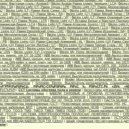
ипс Песок / SLC
|
Bticino Axolute Рамки эллипс Роскошный черный / NR
|
Bticino Axolute
эллипс Фактурная сталь / AxoluteS
|
Bticino Axolute Рамки эллипс Черешня / LCA
|
Bticino
бро / SA
|
Bticino Light (LT) Рамки Груша / LPR
|
Bticino Light (LT) Рамки Декоративные 
AJ
|
Bticino Light (LT) Рамки Желе Синее / BJ
|
Bticino Light (LT) Рамки Жемчужный Ж
 / GN
|
Bticino Light (LT) Рамки Медь / RA
|
Bticino Light (LT) Рамки Мягкий Титан / T
icino Light (LT) Рамки Опаловый Зеленый / VP
|
Bticino Light (LT) Рамки Опаловый Си
ino Light (LT) Рамки Ясень / LFR
|
Bticino Light (LT) Вставки Белые и Кристалл Прозра
мериканская Вишня / LCA
|
Bticino Light (LT) Рамки Атласное Золото / OS
|
Bticino Light 
(LV) Клавиши Металл
|
Bticino Living (LV) Рамки Американская Вишня / LCA
|
Bticino Livi
o Living (LV) Рамки Европейский Орех / LNC
|
Bticino Living (LV) Рамки Исконный / NA
|
B
Рамки Металлическая Охра / OT
|
Bticino Living (LV) Рамки Металлический Амарант / AT
|
Bticino Living (LV) Рамки Метро Синий / BU
|
Bticino Living (LV) Рамки Натуральное 
/ PB
|
Bticino Living (LV) Рамки Светлый Алюминий / AL
|
Bticino Living (LV) Рамки Св
 Living (LV) Рамки Скутер Желтый / GT
|
Bticino Living (LV) Рамки Темная Сталь / AC
|
Bt
ертая Сталь / ACS
|
Bticino Living (LV) Рамки Титановый Графит / GFT
|
Bticino Living (L
ик/ LRN
|
Bticino Living (LV) Суппорты
|
Bticino My Home Автоматизация
|
Bticino Te
ед. реверс. тип OT 16-125E
|
ABB Аксессуары для предохранителей
|
ABB Аксессуары 
в боксах
|
ABB Выкл.-разъед. для дверного монтажа тип OT 16-125E
|
ABB Выкл.-раз
д. на DIN-рейку и монт. плату тип OT 16-160E
|
ABB Выкл.-разъед. реверс. тип OETL
 и тип OTМ 160...800A с моторным приводом
|
ABB Выкл.-разъед. тип OETL 200...3150A
к.типа XLBM
|
ABB Выключатели нагрузки с предохранителями тип OFAX
|
ABB Выключа
ки модульные E200 на DIN-рейку
|
ETI Аксессуары для предохранителей
|
ETI Держат
ючатель-разъединитель на DIN рейку
|
Legrand Выключатели-разъединители, предох
орматоры, счетчики, шинки объединения
|
Moeller Модульные рубильники IS до 125
ли, предохранители
|
Schneider Electric Выключатель-разъединитель стационарн
Р»Р°Р¶РґРµРЅРёСЏ, РїРѕРІС‹С€РµРЅРёРµ РјРѕС‰РЅРѕСЃС‚Рё +25% +4
‚РѕСЂРѕРІ
|
ССТ Системы обогрева пола и кровли
|
Аксессуары для монтажа ТЕ
дополнительные Аксессуары
|
КАБЕЛИ СИЛОВЫЕ И ПРОВОДА УСТАНОВОЧНЫ
плектующие изделия
|
Комплекты крепежных элементов
|
Комплекты ремонтные
|
К
P ICE
|
НИЗКОТЕМПЕРАТУРНЫЕ (БУ, НУ, ПНСВ, NYM, НУД, ПУНП)
|
ПАСТА SILARM -
оры температуры промышленные (ССТ)
|
Резистивные низкотемпературные (НО, НС,
льные кабельные МНТ
|
Секции нагревательные кабельные НСКБ
|
Секции нагреват
Г (ТОО, ТООЭ, ТМО, ТМОЭ, ТМБЭ, ПМБЭ, ПОБЭ, ПОБ)
|
Секции нагревательные 
КАТ (ТСОЭ)
|
СИСТЕМА ЭЛЕКТРООБОГРЕВА ТЕПЛОСКАТ (КОМПЛЕКТ) ССТ
|
СРЕ
ики
|
Терморегуляторы бытовые (SI)
|
Устройства герметизации ввода
|
УСТРОЙС
ТВА для ВВОДА КАБЕЛЯ ПОД Т/И (LEK/U)
|
Шкаф управления (без регулировки и дат
тели
|