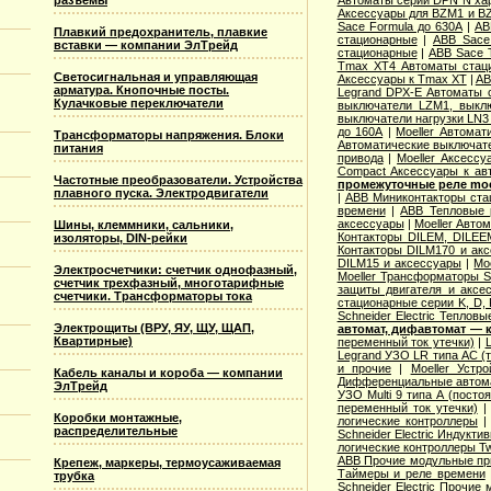
разъемы
Автоматы серии DPN N ха
Аксессуары для BZM1 и B
Sace Formula до 630А
|
AB
Плавкий предохранитель, плавкие
стационарные
|
ABB Sace
вставки — компании ЭлТрейд
стационарные
|
ABB Sace 
Tmax XT4 Автоматы стац
Светосигнальная и управляющая
Аксессуары к Tmax XT
|
AB
арматура. Кнопочные посты.
Legrand DPX-E Автоматы 
Кулачковые переключатели
выключатели LZM1, выкл
выключатели нагрузки LN3
до 160А
|
Moeller Автома
Трансформаторы напряжения. Блоки
Автоматические выключате
питания
привода
|
Moeller Аксесс
Compact Аксессуары к ав
Частотные преобразователи. Устройства
промежуточные реле moel
плавного пуска. Электродвигатели
|
ABB Миниконтакторы ста
времени
|
ABB Тепловые р
аксессуары
|
Moeller Авто
Шины, клеммники, сальники,
Контакторы DILEM, DILEE
изоляторы, DIN-рейки
Контакторы DILM170 и ак
DILM15 и аксессуары
|
Mo
Электросчетчики: счетчик однофазный,
Moeller Трансформаторы S
счетчик трехфазный, многотарифные
защиты двигателя и аксе
счетчики. Трансформаторы тока
стационарные серии K, D, 
Schneider Electric Теплов
Электрощиты (ВРУ, ЯУ, ЩУ, ЩАП,
автомат, дифавтомат —
Квартирные)
переменный ток утечки)
|
Legrand УЗО LR типа АС (т
и прочие
|
Moeller Устр
Кабель каналы и короба — компании
Дифференциальные автомат
ЭлТрейд
УЗО Multi 9 типа А (посто
переменный ток утечки)
Коробки монтажные,
логические контроллеры
распределительные
Schneider Electric Индукти
логические контроллеры T
ABB Прочие модульные п
Крепеж, маркеры, термоусаживаемая
Таймеры и реле времени
трубка
Schneider Electric Прочие