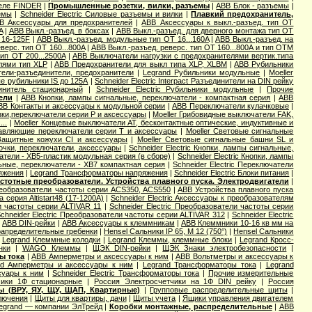
еле FINDER
|
Промышленные розетки, вилки, разъемы
|
ABB Блок - разъемы
|
емы
|
Schneider Electric Силовые разъемы и вилки
|
Плавкий предохранитель,
B Аксессуары для предохранителей
|
ABB Аксессуары к выкл.-разъед. тип OT
A
|
ABB Выкл.-разъед. в боксах
|
ABB Выкл.-разъед. для дверного монтажа тип OT
 16-125F
|
ABB Выкл.-разъед. модульные тип OT 16...160A
|
ABB Выкл.-разъед. на
верс. тип OT 160...800A
|
ABB Выкл.-разъед. реверс. тип OT 160...800A и тип OTМ
ип OT 200...2500A
|
ABB Выключатели нагрузки с предохранителями вертик.типа
лями тип XLP
|
ABB Предохранители для выкл типа XLP, XLBM
|
ABB Рубильники
ели-разъединители, предохранители
|
Legrand Рубильники модульные
|
Moeller
е рубильники IS до 125А
|
Schneider Electric Interpact Разъединители на DIN рейку
динитель стационарный
|
Schneider Electric Рубильники модульные
|
Прочие
ели
|
ABB Кнопки, лампы сигнальные, переключатели - компактная серия
|
ABB
BB Контакты и аксессуары к модульной серии
|
ABB Переключатели кулачковые
|
зки,переключатели серии P и аксессуары
|
Moeller Грибовидные выключатели FAK,
..
|
Moeller Концевые выключатели AT, бесконтактные оптические, индуктивные и
равляющие переключатели серии T и аксессуары
|
Moeller Световые сигнальные
 Защитные кожухи CI и аксессуары
|
Moeller Световые сигнальные башни SL и
мпочки, переключатели, аксессуары
|
Schneider Electric Кнопки, лампы сигнальные,
чатели - XB5-пластик модульная серия (в сборе)
|
Schneider Electric Кнопки, лампы
льные, переключатели - XB7 компактная серия
|
Schneider Electric Переключатели
яжения
|
Legrand Трансформаторы напряжения
|
Schneider Electric Блоки питания
|
стотные преобразователи. Устройства плавного пуска. Электродвигатели
|
еобразователи частоты серии ACS350, ACS550
|
ABB Устройства плавного пуска
а серия Altistart48 (17-1200А)
|
Schneider Electric Аксессуары к преобразователям
ли частоты серии ALTIVAR 11
|
Schneider Electric Преобразователи частоты серии
chneider Electric Преобразователи частоты серии ALTIVAR 312
|
Schneider Electric
|
ABB DIN-рейки
|
ABB Аксессуары к клеммникам
|
ABB Клеммники 10-16 кв мм на
апределительные гребенки
|
Hensel Cальники IP 65, M 12 (750°)
|
Hensel Сальники
|
Legrand Клеммные колодки
|
Legrand Клеммы, клеммные блоки
|
Legrand Кросс-
нки
|
WAGO Клеммы
|
ЩЭК DIN-рейки
|
ЩЭК Знаки электробезопасности
|
ы тока
|
ABB Амперметры и аксессуары к ним
|
ABB Вольтметры и аксессуары к
nd Амперметры и аксессуары к ним
|
Legrand Трансформаторы тока
|
Legrand
ссуары к ним
|
Schneider Electric Трансформаторы тока
|
Прочие измерительные
чики 1Ф стационарные
|
Россия Электросчетчики на 1Ф DIN рейку
|
Россия
ы (ВРУ, ЯУ, ЩУ, ЩАП, Квартирные)
|
Групповые распределительные щиты
|
лючения
|
Щиты для квартиры, дачи
|
Щиты учета
|
Ящики управления двигателем
legrand — компании ЭлТрейд
|
Коробки монтажные, распределительные
|
ABB