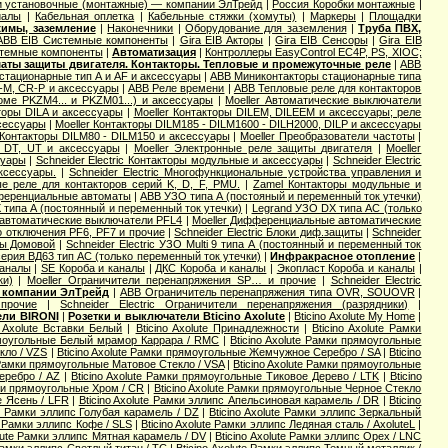
и установочные (монтажные) — компании ЭлТрейд
|
Россия Коробки монтажные
|
иалы
|
Кабельная оплетка
|
Кабельные стяжки (хомуты)
|
Маркеры
|
Площадки
жимы, заземление
|
Наконечники
|
Оборудование для заземления
|
Труба ПВХ,
ABB EIB Системные компоненты
|
Gira EIB Акторы
|
Gira EIB Сенсоры
|
Gira EIB
стемные компоненты
|
Автоматизация
|
Контроллеры EasyControl EC4P, PS, XIOC;
аты защиты двигателя. Контакторы. Тепловые и промежуточные реле
|
ABB
стационарные тип A и AF и аксессуары
|
ABB Миниконтакторы стационарные типа
M, CR-P и аксессуары
|
ABB Реле времени
|
ABB Тепловые реле для контакторов
оме PKZM4... и PKZM01...) и аксессуары
|
Moeller Автоматические выключатели
торы DILA и аксессуары
|
Moeller Контакторы DILEM, DILEEM и аксессуары; реле
ксессуары
|
Moeller Контакторы DILM185 - DILM1600 - DILH2000, DILP и аксессуары
 Контакторы DILM80 - DILM150 и аксессуары
|
Moeller Преобразователи частоты
|
, DT, UT и аксессуары
|
Moeller Электронные реле защиты двигателя
|
Moeller
суары
|
Schneider Electric Контакторы модульные и аксессуары
|
Schneider Electric
аксессуары.
|
Schneider Electric Многофункциональные устройства управления и
вые реле для контакторов серий K, D, F, PMU.
|
Zamel Контакторы модульные и
еренциальные автоматы
|
ABB УЗО типа А (постояный и переменный ток утечки)
 типа А (постоянный и переменный ток утечки)
|
Legrand УЗО DX типа АС (только
автоматические выключатели PFL4
|
Moeller Дифференциальные автоматические
о отключения PF6, PF7 и прочие
|
Schneider Electric Блоки диф.защиты
|
Schneider
ты Домовой
|
Schneider Electric УЗО Multi 9 типа А (постоянный и переменный ток
серия ВД63 тип АС (только переменный ток утечки)
|
Инфракрасное отопление
|
каналы
|
SE Короба и каналы
|
ДКС Короба и каналы
|
Экопласт Короба и каналы
|
ки)
|
Moeller Ограничители перенапряжения SP… и прочие
|
Schneider Electric
 компании ЭлТрейд
|
ABB Ограничитель перенапряжения типа OVR, SOUOVR
|
прочие
|
Schneider Electric Ограничители перенапряжения (разрядники)
|
ели BIRONI
|
Розетки и выключатели Bticino Axolute
|
Bticino Axolute My Home
|
o Axolute Вставки Белый
|
Bticino Axolute Принадлежности
|
Bticino Axolute Рамки
рямоугольные Белый мрамор Каррара / RMC
|
Bticino Axolute Рамки прямоугольные
кло / VZS
|
Bticino Axolute Рамки прямоугольные Жемчужное Серебро / SA
|
Bticino
e Рамки прямоугольные Матовое Стекло / VSA
|
Bticino Axolute Рамки прямоугольные
еребро / AZ
|
Bticino Axolute Рамки прямоугольные Тиковое Дерево / LTK
|
Bticino
мки прямоугольные Хром / CR
|
Bticino Axolute Рамки прямоугольные Черное Стекло
е Ясень / LFR
|
Bticino Axolute Рамки эллипс Апельсиновая карамель / DR
|
Bticino
te Рамки эллипс Голубая карамель / DZ
|
Bticino Axolute Рамки эллипс Зеркальный
te Рамки эллипс Кофе / SLS
|
Bticino Axolute Рамки эллипс Ледяная сталь / AxoluteL
|
olute Рамки эллипс Мятная карамель / DV
|
Bticino Axolute Рамки эллипс Орех / LNC