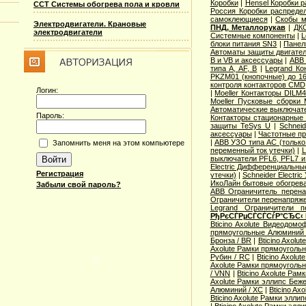
Коробки
|
Hensel Коробки 
ССТ Системы обогрева пола и кровли
Россия Коробки распреде
самоклеющиеся
|
Скобы м
Электродвигатели. Крановые
ПНД, Металлорукав
|
ДКС
электродвигатели
Системные компоненты
|
L
блоки питания SN3
|
Панел
Автоматы защиты двигател
B и VB и аксессуары
|
ABB 
типа A, AF, B
|
Legrand Ко
PKZM01 (кнопочные) до 1
контроля контакторов CMD
Логин:
|
Moeller Контакторы DILM
Moeller Пусковые сборки
Автоматические выключат
Пароль:
Контакторы стационарные
защиты TeSys U
|
Schnei
аксессуары
|
Частотные пр
|
ABB УЗО типа АС (только
Запомнить меня на этом компьютере
переменный ток утечки)
|
L
выключатели PFL6, PFL7 и
Electric Дифференциальные
Регистрация
утечки)
|
Schneider Electri
ИкоЛайн бытовые обогрев
Забыли свой пароль?
ABB Ограничитель перен
Ограничители перенапряже
Legrand Ограничители п
РђРєСЃРµСЃСЃСѓР°СЂС‹
Bticino Axolute Видеодомо
прямоугольные Алюминий 
Бронза / BR
|
Bticino Axolu
Axolute Рамки прямоугольн
Рубин / RC
|
Bticino Axol
Axolute Рамки прямоугольн
/ VNN
|
Bticino Axolute Ра
Axolute Рамки эллипс Беж
Алюминий / XC
|
Bticino Ax
Bticino Axolute Рамки элли