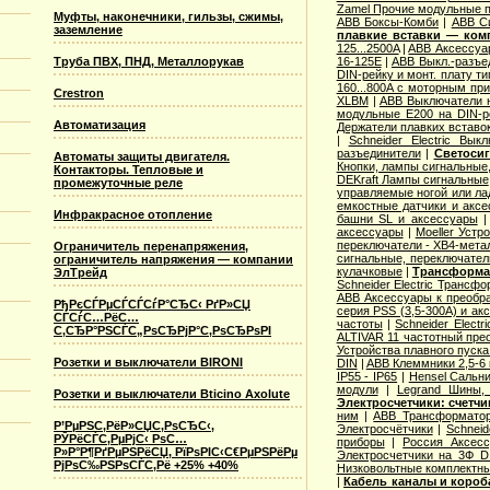
Zamel Прочие модульные 
Муфты, наконечники, гильзы, сжимы,
ABB Боксы-Комби
|
ABB С
заземление
плавкие вставки — ком
125...2500A
|
ABB Аксессуар
Труба ПВХ, ПНД, Металлорукав
16-125E
|
ABB Выкл.-разъе
DIN-рейку и монт. плату т
160...800A с моторным пр
Crestron
XLBM
|
ABB Выключатели н
модульные E200 на DIN-р
Автоматизация
Держатели плавких вставо
|
Schneider Electric Вык
разъединители
|
Светосиг
Автоматы защиты двигателя.
Кнопки, лампы сигнальные,
Контакторы. Тепловые и
DEKraft Лампы сигнальные
промежуточные реле
управляемые ногой или ла
емкостные датчики и аксе
Инфракрасное отопление
башни SL и аксессуары
аксессуары
|
Moeller Устр
переключатели - XB4-мета
Ограничитель перенапряжения,
сигнальные, переключател
ограничитель напряжения — компании
кулачковые
|
Трансформат
ЭлТрейд
Schneider Electric Трансф
ABB Аксессуары к преобр
РђРєСЃРµСЃСЃСѓР°СЂС‹ РґР»СЏ
серия PSS (3,5-300А) и ак
СЃСѓС…РёС…
частоты
|
Schneider Elect
С‚СЂР°РЅСЃС„РѕСЂРјР°С‚РѕСЂРѕРІ
ALTIVAR 11 частотный прео
Устройства плавного пуска 
Розетки и выключатели BIRONI
DIN
|
ABB Клеммники 2,5-6
IP55 - IP65
|
Hensel Сальни
модули
|
Legrand Шины, 
Розетки и выключатели Bticino Axolute
Электросчетчики: счетч
ним
|
ABB Трансформатор
Р’РµРЅС‚РёР»СЏС‚РѕСЂС‹,
Электросчётчики
|
Schneid
РЎРёСЃС‚РµРјС‹ РѕС…
приборы
|
Россия Аксесс
Р»Р°Р¶РґРµРЅРёСЏ, РїРѕРІС‹С€РµРЅРёРµ
Электросчетчики на 3Ф D
РјРѕС‰РЅРѕСЃС‚Рё +25% +40%
Низковольтные комплектны
|
Кабель каналы и коро