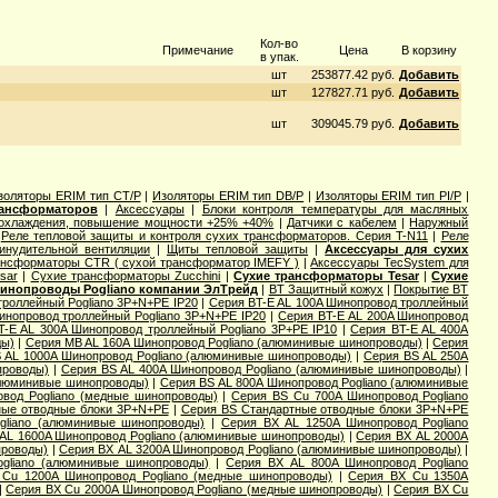
Кол-во
Примечание
Цена
В корзину
в упак.
шт
253877.42 руб.
Добавить
шт
127827.71 руб.
Добавить
шт
309045.79 руб.
Добавить
золяторы ERIM тип CT/P
|
Изоляторы ERIM тип DB/P
|
Изоляторы ERIM тип PI/P
|
рансформаторов
|
Аксессуары
|
Блоки контроля температуры для масляных
 охлаждения, повышение мощности +25% +40%
|
Датчики с кабелем
|
Наружный
|
Реле тепловой защиты и контроля сухих трансформаторов. Серия T-N11
|
Реле
инудительной вентиляции
|
Щиты тепловой защиты
|
Аксессуары для сухих
ансформаторы CTR ( сухой трансформатор IMEFY )
|
Аксессуары TecSystem для
sar
|
Сухие трансформаторы Zucchini
|
Сухие трансформаторы Tesar
|
Сухие
инопроводы Pogliano компании ЭлТрейд
|
BT Защитный кожух
|
Покрытие BT
троллейный Pogliano 3P+N+PE IP20
|
Серия BT-E AL 100A Шинопровод троллейный
инопровод троллейный Pogliano 3P+N+PE IP20
|
Серия BT-E AL 200A Шинопровод
T-E AL 300A Шинопровод троллейный Pogliano 3P+PE IP10
|
Серия BT-E AL 400A
ды)
|
Серия MB AL 160A Шинопровод Pogliano (алюминивые шинопроводы)
|
Серия
 AL 1000A Шинопровод Pogliano (алюминивые шинопроводы)
|
Серия ВS AL 250A
проводы)
|
Серия ВS AL 400A Шинопровод Pogliano (алюминивые шинопроводы)
|
алюминивые шинопроводы)
|
Серия ВS AL 800A Шинопровод Pogliano (алюминивые
вод Pogliano (медные шинопроводы)
|
Серия ВS Cu 700A Шинопровод Pogliano
ные отводные блоки 3P+N+PE
|
Серия ВS Стандартные отводные блоки 3P+N+PE
gliano (алюминивые шинопроводы)
|
Серия ВХ AL 1250A Шинопровод Pogliano
AL 1600A Шинопровод Pogliano (алюминивые шинопроводы)
|
Серия ВХ AL 2000A
проводы)
|
Серия ВХ AL 3200A Шинопровод Pogliano (алюминивые шинопроводы)
|
gliano (алюминивые шинопроводы)
|
Серия ВХ AL 800A Шинопровод Pogliano
Cu 1200A Шинопровод Pogliano (медные шинопроводы)
|
Серия ВХ Cu 1350A
|
Серия ВХ Cu 2000A Шинопровод Pogliano (медные шинопроводы)
|
Серия ВХ Cu