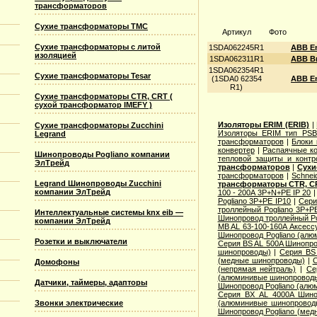
трансформаторов
Сухие трансформаторы TMC
Артикул
Фото
Сухие трансформаторы с литой
1SDA062245R1
ABB Em
изоляцией
1SDA062311R1
ABB Вы
1SDA062354R1
Сухие трансформаторы Tesar
(1SDA0 62354
ABB Em
R1)
Сухие трансформаторы CTR, CRT (
сухой трансформатор IMEFY )
Изоляторы ERIM (ERIB)
|
Сухие трансформаторы Zucchini
Изоляторы ERIM тип PSB
Legrand
трансформаторов
|
Блоки 
конвертер
|
Распаячные ко
Шинопроводы Pogliano компании
тепловой защиты и контр
ЭлТрейд
трансформаторов
|
Сухи
трансформаторов
|
Schnei
Legrand Шинопроводы Zucchini
трансформаторы CTR, CR
компании ЭлТрейд
100 - 200A 3P+N+PE IP 20
Pogliano 3P+PE IP10
|
Сери
троллейный Pogliano 3P+P
Интеллектуальные системы knx eib —
Шинопровод троллейный Po
компании ЭлТрейд
MB AL 63-100-160A Аксесс
Шинопровод Pogliano (ал
Розетки и выключатели
Серия ВS AL 500A Шинопро
шинопроводы)
|
Серия ВS
(медные шинопроводы)
|
С
Домофоны
(непрямая нейтраль)
|
Се
(алюминивые шинопровод
Датчики, таймеры, адапторы
Шинопровод Pogliano (ал
Серия ВХ AL 4000A Шино
Звонки электрические
(алюминивые шинопровод
Шинопровод Pogliano (ме