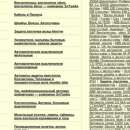
2500A Шинопровод Poglian
Вентиляторы: вентилятор silent,
ВХ Cu 5000A Шинопровод 
вентилятор decor — компании ЭлТрейд
Акторы
|
ABB EIB Сенсоры
EIB Сенсоры
|
Merten EIB 
Кабель и Провод
|
Berker
|
Bticino Axolute
|
Bt
FEDE
|
Fontini
|
Gira
|
Hamil
Basic 55 (BJB)
|
АВВ Busch 
Шкафы, Боксы, Аксессуары
SSS Siedl Вызывные панел
присутствия, дымовые
|
Та
Защита протечки воды Нептун
S&P Вентиляторы, silent 3
Конвекторы
|
Провод
|
Шка
Unibox и аксессуары
|
ABB 
Удлинители, разъемы бытовые,
нижние, цоколи
|
ABB Аксес
разветвители, панели защиты
типа U, UK (встраиваемые
Боксы для автоматов, сче
Автоматические выключатели
Аксессуары к боксам Mi I
модульные
Atlantic, Marina и аксессуа
Moeller Промышленные рас
Автоматические выключатели
CS (IP55) и аксессуары
|
M
стационарные
|
Moeller Система распред
Боксы и аксессуары
|
Sch
Сборные шкафы и аксесс
Автоматы защиты двигателя.
Домовой Боксы и аксессу
Контакторы. Тепловые и
IP54
|
Защита протечки
промежуточные реле moeller dilm
электроарматура
|
Zamel 
теплового расцепителя)
|
A
Узо, дифференциальный автомат,
ABB Автоматы серии S20
дифавтомат — компании ЭлТрейд
Автоматы серии S280 хар 
хар С
|
ABB Автоматы сери
Автоматы серии DX 6kA ха
Контроллеры. Датчики. Концевые
СТАНДАРТ 6kA хар C
|
Leg
выключатели
BZM1 до 125А (25кА)
|
M
Автоматические выключател
Модульные кнопки, лампы, таймеры,
DC хар C (пост. ток)
|
Sch
реле контроля напряжения и тока
Schneider Electric Multi 
Автоматы серии C60H хар
Промышленные розетки, вилки,
Schneider Electric Multi 