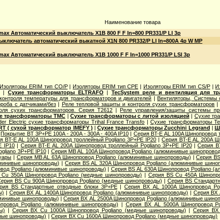
Наименование товара
ax Автоматический выключатель X1B 800 F F In=800 PR331/P LI 3p
ключатель автоматический выкатной X1N 800 PR332/P LI In=800A 4p W MP
ax Автоматический выключатель X1B 1000 F F In=1000 PR331/P LSI 3p
Изоляторы ERIM тип CO/P
|
Изоляторы ERIM тип CPE
|
Изоляторы ERIM тип CS/P
|
И
|
Сухие трансформаторы ELTRAFO
|
TecSystem реле и вентиляция для т
контроля температуры для трансформаторов и двигателей
|
Вентиляторы, Системы
роба с датчиками/без
|
Реле тепловой защиты и контроля сухих трансформаторов
оля сухих трансформаторов. Серия T2612
|
Реле управления/защиты системы пр
е трансформаторы TMC
|
Сухие трансформаторы с литой изоляцией
|
Сухие тр
der Electric cухие трансформаторы Trihal France Transfo
|
Сухие трансформаторы Te
T ( сухой трансформатор IMEFY )
|
Сухие трансформаторы Zucchini Legrand
|
Ш
|
Покрытие BT 3P+PE 100A - 200A - 300A - 400A IP10
|
Серия BT-E AL 100A Шинопровод 
я BT-E AL 100A Шинопровод троллейный Pogliano 3P+PE IP20
|
Серия BT-E AL 200A Ш
E IP10
|
Серия BT-E AL 200A Шинопровод троллейный Pogliano 3P+PE IP20
|
Серия B
gliano 3P+PE IP10
|
Серия MB AL 100A Шинопровод Pogliano (алюминивые шинопрово
уары
|
Серия MB AL 63A Шинопровод Pogliano (алюминивые шинопроводы)
|
Серия ВS
юминивые шинопроводы)
|
Серия ВS AL 320A Шинопровод Pogliano (алюминивые шино
вод Pogliano (алюминивые шинопроводы)
|
Серия ВS AL 630A Шинопровод Pogliano (
 Cu 350A Шинопровод Pogliano (медные шинопроводы)
|
Серия ВS Cu 450A Шинопро
ерия ВS Cu 900A Шинопровод Pogliano (медные шинопроводы)
|
Серия ВS Стандарт
рия ВS Стандартные отводные блоки 3P+PE
|
Серия ВХ AL 1000A Шинопровод Po
ы)
|
Серия ВХ AL 1400A Шинопровод Pogliano (алюминивые шинопроводы)
|
Серия ВХ 
юминивые шинопроводы)
|
Серия ВХ AL 2500A Шинопровод Pogliano (алюминивые шино
провод Pogliano (алюминивые шинопроводы)
|
Серия ВХ AL 5000A Шинопровод Po
ы)
|
Серия ВХ Cu 1000A Шинопровод Pogliano (медные шинопроводы)
|
Серия ВХ 
дные шинопроводы)
|
Серия ВХ Cu 1600A Шинопровод Pogliano (медные шинопроводы)