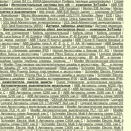
оводы)
|
Серия ВХ Cu 4000A Шинопровод Pogliano (медные шинопроводы)
|
Серия
Трейд
|
Интеллектуальные системы knx eib — компании ЭлТрейд
|
ABB EIB
Системные компоненты
|
Legrand Mosaic ЕIB (Instabus)
|
Merten EIB Акторы
|
Merten
озетки и выключатели
|
Abb impuls, АВВ BJE Busch Jaeger — компании ЭлТрейд
и Домофония
|
Bticino Механизмы для серий LV/LT/TH, Коробки, Люки
|
EDE
|
Elso
|
r Electric Unica Top
|
Schneider Electric Unica, Unica Хамелеон
|
T&J Electric
|
АВВ
ы
|
SSS Siedl Абонентские аудиоаппараты
|
SSS Siedl Абонентские видеоаппараты
|
|
SSS Siedl Комплекты VARIO
|
Датчики, таймеры, адапторы
|
Датчики движения,
и
|
Вентиляторы: вентилятор silent, вентилятор decor — компании ЭлТрейд
|
ль для соединения
|
Кабель нагревательный
|
Кабель связи
|
Кабель силовой
|
B Luca Боксы IP 40 Estetica
|
ABB Luca Боксы IP 40 Europa
|
ABB Luca Боксы IP 40
и, двери, крепеж)
|
ABB TriLine-R Корпус шкафа
|
ABB TriLine-R Панели боковые и
и аксессуары
|
ABB Шкафы типа A, AT, B, G, C, H, XA, W (навесные)
|
ABB Шкафы
P 65
|
Hensel KV, KG Боксы пластиковые IP 65 под счетчики с пломб.
|
Hensel Mi
оксы со сборными шинами IP65
|
Hensel Аксессуары к боксам KV, KG
|
Hensel
dbox боксы и аксессуары
|
Legrand Plexo Боксы и аксессуары
|
Legrand Шкафы
Металлические распределительные шкафы и аксессуары - BF, BI, BP... и прочие
|
 шкафам (шинки, приборы, клеммы, провода …)
|
Moeller Металлические оболочки
А
|
Moeller Пластиковые распределительные шкафы и аксессуары - BC… и прочие
ler Шкафы 19'' для телекоммуникаций
|
Rittal шкафы
|
Schneider Electric "Домовой"
Electric Mini Pragma Боксы пластиковые и аксессуары
|
Schneider Electric Pragma
chneider Electric Prisma Plus G Сборные шкафы и аксессуары
|
Schneider Electric
Шины к шкафам
|
ЩЭК Шкафы встраиваемые IP30
|
ЩЭК Шкафы навесные IP40,
 разветвители, панели защиты
|
Duewi Удлинители, штепсельные разъемы,
|
Автоматические выключатели модульные
|
ABB Автоматы серии M200 (без
и S200 хар D
|
ABB Автоматы серии S200 хар K
|
ABB Автоматы серии S200 хар Z
|
ар С
|
ABB Автоматы серии S280 хар B
|
ABB Автоматы серии S280 хар K
|
ABB
ерии S290 хар С
|
ABB Автоматы серии S800N хар D
|
ABB Автоматы серии S800N
ссуары к модульным автоматам
|
DEKraft Автоматические выключатели
|
Legrand
|
Legrand Автоматы серии DX СТАНДАРТ 6kA хар B
|
Legrand Автоматы серии DX
rand Аксессуары к модульным автоматам
|
Moeller Автоматические выключатели
атели PL6 (6 кА)
|
Moeller Автоматические выключатели PL7 (10 кА)
|
Moeller
ic Aвтоматы серии Домовой хар C
|
Schneider Electric Multi 9 Автоматы серии C32H-
маты серии C120N хар B
|
Schneider Electric Multi 9 Автоматы серии C120N хар C
|
|
Schneider Electric Multi 9 Автоматы серии C60A хар C
|
Schneider Electric Multi 9
Автоматы серии C60H хар D
|
Schneider Electric Multi 9 Автоматы серии C60L хар C
|
|
Schneider Electric Multi 9 Автоматы серии C60N хар D
|
Schneider Electric Multi 9