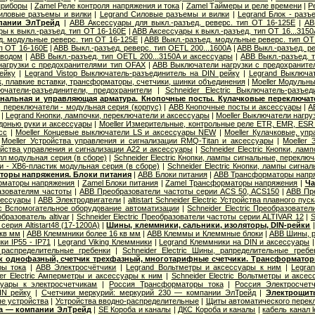
приборы
|
Zamel Реле контроля напряжения и тока
|
Zamel Таймеры и реле времени
|
Р
иловые разъемы и вилки
|
Legrand Cиловые разъемы и вилки
|
Legrand Блок - разъ
пании ЭлТрейд
|
ABB Аксессуары для выкл.-разъед. реверс. тип OT 16-125E
|
AB
ы к выкл.-разъед. тип OT 16-160E
|
ABB Аксессуары к выкл.-разъед. тип OT 16...3150
д. модульные реверс. тип OT 16-125E
|
ABB Выкл.-разъед. модульные реверс. тип OT
ип OT 16-160E
|
ABB Выкл.-разъед. реверс. тип OETL 200...1600A
|
ABB Выкл.-разъед. ре
иводом
|
ABB Выкл.-разъед. тип OETL 200...3150A и аксессуары
|
ABB Выкл.-разъед. т
агрузки с предохранителями тип OFAX
|
ABB Выключатели нагрузки с предохраните
ейку
|
Legrand Vistop Выключатель-разъединитель на DIN рейку
|
Legrand Выключат
к, плавкие вставки, трансформаторы, счетчики, шинки объединения
|
Moeller Модульны
лючатели-разъединители, предохранители
|
Schneider Electric Выключатель-разъе
нальная и управляющая арматура. Кнопочные посты. Кулачковые переключат
 переключатели - модульная серия (корпус)
|
ABB Кнопочные посты и аксессуары
|
A
|
Legrand Кнопки, лампочки, переключатели и аксессуары
|
Moeller Выключатели нагру
донью руки и аксессуары
|
Moeller Измерительные, контрольные реле ETR, EMR, ESR .
сс
|
Moeller Концевые выключатели LS и аксессуары NEW
|
Moeller Кулачковые, уп
|
Moeller Устройства управления и сигнализации RMQ-Titan и аксессуары
|
Moeller
ойства управления и сигнализации А22 и аксессуары
|
Schneider Electric Кнопки, ла
лл модульная серия (в сборе)
|
Schneider Electric Кнопки, лампы сигнальные, переклю
и - XB6-пластик модульная серия (в сборе)
|
Schneider Electric Кнопки, лампы сигна
оры напряжения. Блоки питания
|
ABB Блоки питания
|
ABB Трансформаторы напр
орматоры напряжения
|
Zamel Блоки питания
|
Zamel Трансформаторы напряжения
|
Ча
азователям частоты
|
ABB Преобразователи частоты серии ACS 50, ACS150
|
ABB Пр
сессуары
|
ABB Электродвигатели
|
altistart Schneider Electric Устройства плавного пуск
ric Вспомогательное оборудование автоматизации
|
Schneider Electric Преобразовате
бразователь altivar
|
Schneider Electric Преобразователи частоты серии ALTIVAR 12
|
S
серия Altistart48 (17-1200А)
|
Шины, клеммники, сальники, изоляторы, DIN-рейки
 кв мм
|
ABB Клеммники более 16 кв мм
|
ABB Клеммы и Клеммные блоки
|
ABB Шины, р
ки IP55 - IP71
|
Legrand Viking Клеммники
|
Legrand Клеммники на DIN и аксессуары
распределительные гребенки
|
Schneider Electric Шины, рапределительные гребе
ик однофазный, счетчик трехфазный, многотарифные счетчики. Трансформатор
ы тока
|
ABB Электросчётчики
|
Legrand Вольтметры и аксессуары к ним
|
Legra
er Electric Амперметры и аксессуары к ним
|
Schneider Electric Вольтметры и аксе
уары к электросчетчикам
|
Россия Трансформаторы тока
|
Россия Электросчет
IN рейку
|
Счетчики меркурий: меркурий 230 — компании ЭлТрейд
|
Электрощит
е устройства
|
Устройства вводно-распределительные
|
Щиты автоматического перек
ба — компании ЭлТрейд
|
SE Короба и каналы
|
ДКС Короба и каналы
|
кабель канал 