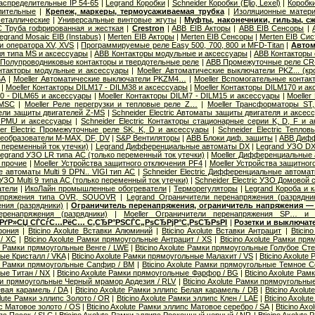
распределительные IP 54-65
|
Legrand Коробки
|
Schneider Коробки (Eljo, Lexel)
|
Коробк
лительные
|
Крепеж, маркеры, термоусаживаемая трубка
|
Изоляционные матер
еталлические
|
Универсальные винтовые жгуты
|
Муфты, наконечники, гильзы, с
 Труба гофрированная и жесткая
|
Crestron
|
ABB EIB Акторы
|
ABB EIB Сенсоры
|
egrand Mosaic ЕIB (Instabus)
|
Merten EIB Акторы
|
Merten EIB Сенсоры
|
Merten EIB Си
и оператора XV, XVS
|
Программируемые реле Easy 500, 700, 800 и MFD-Titan
|
Автом
я типа MS и аксессуары
|
ABB Контакторы модульные и аксессуары
|
ABB Контакторы 
Полупроводниковые контакторы и твердотельные реле
|
ABB Промежуточные реле CR-
нтакторы модульные и аксессуары
|
Moeller Автоматические выключатели PKZ... (кр
6А
|
Moeller Автоматические выключатели PKZM4…
|
Moeller Вспомогательные контак
|
Moeller Контакторы DILM17 - DILM38 и аксессуары
|
Moeller Контакторы DILM170 и а
40 - DILM65 и аксессуары
|
Moeller Контакторы DILM7 - DILM15 и аксессуары
|
Moeller
 MSC
|
Moeller Реле перегрузки и тепловые реле Z…
|
Moeller Трансформаторы ST
ели защиты двигателей Z-MS
|
Schneider Electric Автоматы защиты двигателя и аксес
 PMU и аксессуары
|
Schneider Electric Контакторы стационарные серии K, D, F и 
der Electric Промежуточные реле SK, K, D и аксессуары
|
Schneider Electric Тепло
еобразователи M-MAX, DF, DV
|
S&P Вентиляторы
|
ABB Блоки диф. защиты
|
ABB Дифф
 переменный ток утечки)
|
Legrand Дифференциальные автоматы DX
|
Legrand УЗО DX
egrand УЗО LR типа АС (только переменный ток утечки)
|
Moeller Дифференциальные 
 прочие
|
Moeller Устройства защитного отключения PF4
|
Moeller Устройства защитног
 автоматы Multi 9 DPN.. VIGI тип AС
|
Schneider Electric Дифференциальные автома
c УЗО Multi 9 типа АС (только переменный ток утечки)
|
Schneider Electric УЗО Домовой 
атели
|
ИкоЛайн промышленные обогреватели
|
Терморегуляторы
|
Legrand Короба и 
апряжения типа OVR, SOUOVR
|
Legrand Ограничители перенапряжения (разрядни
ния (разрядники)
|
Ограничитель перенапряжения, ограничитель напряжения —
еренапряжения (разрядники)
|
Moeller Ограничители перенапряжения SP… и 
 РґР»СЏ СЃСѓС…РёС… С‚СЂР°РЅСЃС„РѕСЂРјР°С‚РѕСЂРѕРІ
|
Розетки и выключат
фония
|
Bticino Axolute Вставки Алюминий
|
Bticino Axolute Вставки Антрацит
|
Bticin
/ XC
|
Bticino Axolute Рамки прямоугольные Антрацит / XS
|
Bticino Axolute Рамки п
te Рамки прямоугольные Венге / LWE
|
Bticino Axolute Рамки прямоугольные Голубое Сте
ые Кристалл / VKA
|
Bticino Axolute Рамки прямоугольные Малахит / VS
|
Bticino Axolut
ute Рамки прямоугольные Сапфир / BM
|
Bticino Axolute Рамки прямоугольные Темное С
ые Титан / NX
|
Bticino Axolute Рамки прямоугольные Фарфор / BG
|
Bticino Axolute Ра
мки прямоугольные Черный мрамор Ардезия / RLV
|
Bticino Axolute Рамки прямоугольны
евая карамель / DA
|
Bticino Axolute Рамки эллипс Белая карамель / DB
|
Bticino Axolu
olute Рамки эллипс Золото / OR
|
Bticino Axolute Рамки эллипс Клен / LAE
|
Bticino Axolu
пс Матовое золото / OS
|
Bticino Axolute Рамки эллипс Матовое серебро / SA
|
Bticino Ax